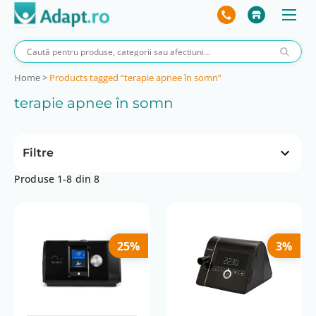
Home
>
Products tagged “terapie apnee în somn”
terapie apnee în somn
Filtre
Produse 1-8 din 8
Preț
 lei
2061 lei
0 lei
2061 lei
25%
3%
Aplicație mobilă
fară
Compatibilitate mască