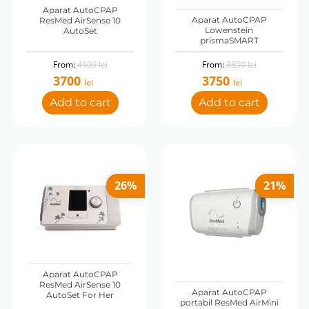
Aparat AutoCPAP
universală
Aparat AutoCPAP
ResMed AirSense 10
Lowenstein
AutoSet
prismaSMART
Conectivitate
Original
Original
From:
4909
lei
From:
3850
lei
Card SD
price
price
3700
3750
lei
lei
was:
was:
Consum de energie (W)
Current
Current
4909 lei.
3850 lei.
Add to cart
Add to cart
price
price
26
6.3 W
65 W
is:
is:
3700 lei.
3750 lei.
Diametru furtun (mm)
15
22
26%
21%
Dimensiune (cm)
11x25x15
Funcție rampă
softSTART
Aparat AutoCPAP
ResMed AirSense 10
Incarcator auto
Aparat AutoCPAP
AutoSet For Her
portabil ResMed AirMini