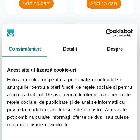
Current
Current
4415 lei.
4250 lei.
Add to cart
Add to cart
price
price
Timp rampă (min.)
is:
is:
3400 lei.
3600 lei.
0-45
Tip aparat
35%
AutoCPAP (APAP)
CPAP
Consimțământ
Detalii
Despre
Umidificator
da (opțional)
Acest site utilizează cookie-uri
Set AutoCPAP BMC
RESmart GII cu
Greutate
Folosim cookie-uri pentru a personaliza conținutul și
umidificator și mască
iVolve
1.2
anunțurile, pentru a oferi funcții de rețele sociale și pentru
Aparat AutoCPAP BMC
RESmart GII
a analiza traficul. De asemenea, le oferim partenerilor de
Zgomot (dBA)
rețele sociale, de publicitate și de analize informații cu
Original
Current
3150
lei
26.5
privire la modul în care folosiți site-ul nostru. Aceștia le
3946
price
price
From:
lei
2061
lei
pot combina cu alte informații oferite de dvs. sau culese
was:
is:
3150 lei.
2061 lei.
Adaugă în coș
Add to cart
în urma folosirii serviciilor lor.