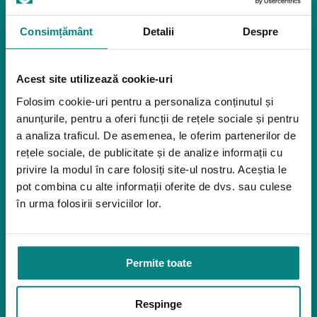
Reabilitare
Pozitionare
Igiena
Consimțământ
Detalii
Despre
Mostre
Mediu de accesibilitate
Acest site utilizează cookie-uri
Dispozitive pentru urcarea scărilor
Rampe pentru scaune cu rotile
Folosim cookie-uri pentru a personaliza conținutul și
Bare de prindere și mânere de baie
anunțurile, pentru a oferi funcții de rețele sociale și pentru
Închiriere platforme șenilate
a analiza traficul. De asemenea, le oferim partenerilor de
Închiriere rampe acces
rețele sociale, de publicitate și de analize informații cu
Produse pentru adulţi
privire la modul în care folosiți site-ul nostru. Aceștia le
pot combina cu alte informații oferite de dvs. sau culese
Apnee în somn
în urma folosirii serviciilor lor.
Orteze
Oxigenoterapia
Paturi de spital si saltele
Permite toate
Service
Link-uri utile
Respinge