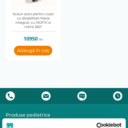
Scaun auto pentru copii
cu dizabilitati Marie
Integral, cu ISOFIX si
rotire 360°
10950
lei
Adaugă în coș
Produse pediatrice
Mobilitate