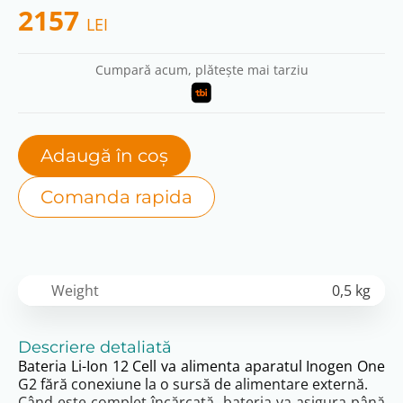
2157
LEI
Cumpară acum, plătește mai tarziu
Adaugă în coș
Comanda rapida
Weight
0,5 kg
Descriere detaliată
Bateria Li-Ion 12 Cell va alimenta aparatul Inogen One
G2 fără conexiune la o sursă de alimentare externă.
Când este complet încărcată, bateria va asigura până