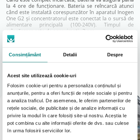
la 4 ore de funcţionare. Bateria se reîncarcă atunci
când este instalată corespunzător în aparatul Inogen
One G2 şi concentratorul este conectat la o sursă de
alimentare principală (100-240V). Timpul de
reîncărcare este de aproximativ 3 ore.
Consimțământ
Detalii
Despre
Citeşte mai mult
Locațiile noastre
Acest site utilizează cookie-uri
A vedea tot
Folosim cookie-uri pentru a personaliza conținutul și
anunțurile, pentru a oferi funcții de rețele sociale și pentru
a analiza traficul. De asemenea, le oferim partenerilor de
Magazin
rețele sociale, de publicitate și de analize informații cu
București
privire la modul în care folosiți site-ul nostru. Aceștia le
(Vezi Google reviews)
pot combina cu alte informații oferite de dvs. sau culese
Bulevardul Iuliu Maniu 7-11
în urma folosirii serviciilor lor.
031 8288200
0755631235