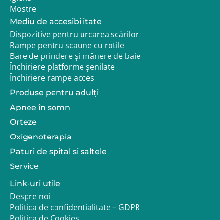
Mostre
Recomandare Adapt.ro
Pentru configurarea corecta a scaunului auto,
Mediu de accesibilitate
alegerea unei baze rotative poate face o diferenta
Dispozitive pentru urcarea scărilor
majora in utilizare. Un reprezentant Adapt.ro te poate
Rampe pentru scaune cu rotile
ajuta sa alegi varianta potrivita.
Bare de prindere și mânere de baie
Închiriere platforme șenilate
Închiriere rampe acces
Produse pentru adulţi
Apnee în somn
Orteze
Oxigenoterapia
Paturi de spital si saltele
Service
Link-uri utile
Despre noi
Politica de confidentialitate – GDPR
Politica de Cookies