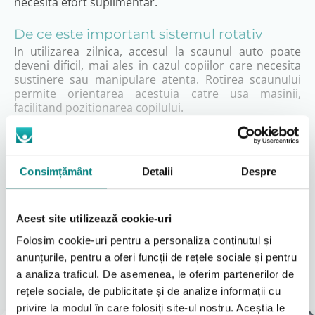
necesita efort suplimentar.
De ce este important sistemul rotativ
In utilizarea zilnica, accesul la scaunul auto poate
deveni dificil, mai ales in cazul copiilor care necesita
sustinere sau manipulare atenta. Rotirea scaunului
permite orientarea acestuia catre usa masinii,
facilitand pozitionarea copilului.
Acest lucru reduce semnificativ efortul depus de
parinte sau ingrijitor si imbunatateste siguranta in
utilizare.
Consimțământ
Detalii
Despre
Beneficii in utilizare
Permite rotirea scaunului pentru acces facil
Acest site utilizează cookie-uri
Citeşte mai mult
Reduce efortul la asezarea copilului
Imbunatateste ergonomia utilizarii
Folosim cookie-uri pentru a personaliza conținutul și
Creste confortul pentru parinte si copil
anunțurile, pentru a oferi funcții de rețele sociale și pentru
Locațiile noastre
a analiza traficul. De asemenea, le oferim partenerilor de
Este un accesoriu extrem de util pentru utilizare
A vedea tot
zilnica, mai ales in cazul copiilor care necesita suport
rețele sociale, de publicitate și de analize informații cu
suplimentar.
privire la modul în care folosiți site-ul nostru. Aceștia le