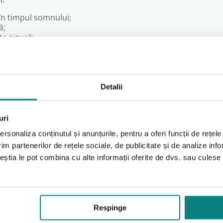
 în timpul somnului;
ă;
te sigură;
nte sunt în stare bună.
iei și a confortului utilizatorului.
Detalii
10 oferă:
uri
rsonaliza conținutul și anunțurile, pentru a oferi funcții de rețele
im partenerilor de rețele sociale, de publicitate și de analize info
ceștia le pot combina cu alte informații oferite de dvs. sau culese î
pții.
Produse Recomandate
Respinge