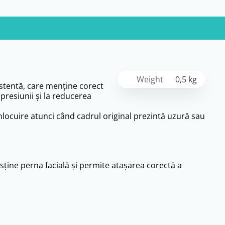
Weight
0,5 kg
stentă, care menține corect
presiunii și la reducerea
 înlocuire atunci când cadrul original prezintă uzură sau
usține perna facială și permite atașarea corectă a