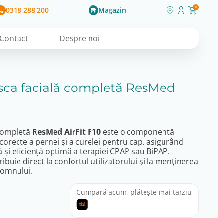
0318 288 200
Magazin
0
Contact
Despre noi
ca facială completă ResMed
 completă
ResMed AirFit F10
este o componentă
i corecte a pernei și a curelei pentru cap, asigurând
să și eficiență optimă a terapiei CPAP sau BiPAP.
buie direct la confortul utilizatorului și la menținerea
somnului.
Cumpară acum, plătește mai tarziu
nt