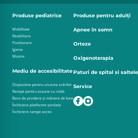
Produse pediatrice
Produse pentru adulţi
Mobilitate
Apnee în somn
Reabilitare
Pozitionare
Orteze
Igiena
Mostre
Oxigenoterapia
Mediu de accesibilitate
Paturi de spital si saltele
Dispozitive pentru urcarea scărilor
Service
Rampe pentru scaune cu rotile
Bare de prindere și mânere de baie
Închiriere platforme șenilate
Închiriere rampe acces