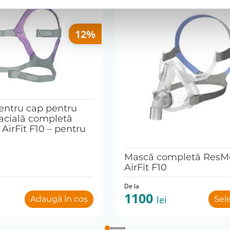
ent delicat;
azive;
 căldură;
12%
și asigură funcționarea optimă.
pentru defecte de fabricație, conform condițiilor producător
de livrare este comunicat la confirmarea comenzii, în funcție
entru cap pentru
entru produsele pe comanda.
acială completă
specializata pentru alegerea dimensiunii si configurarii cor
AirFit F10 – pentru
Mască completă ResM
AirFit F10
De la
1100
lei
Adaugă în coș
Sel