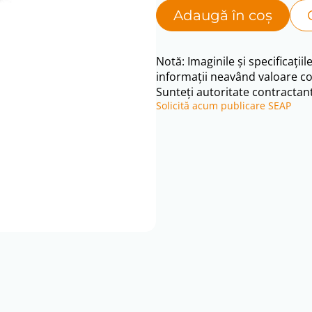
price
price
Adaugă în coș
was:
is:
397 lei.
342 le
Notă: Imaginile și specificațiil
informații neavând valoare co
Sunteți autoritate contractant
Solicită acum publicare SEAP