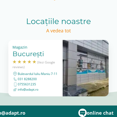
Locațiile noastre
A vedea tot
Magazin
București
(Vezi Google
reviews)
Bulevardul Iuliu Maniu 7-11
031 8288200
0755631235
info@adapt.ro
o@adapt.ro
online chat