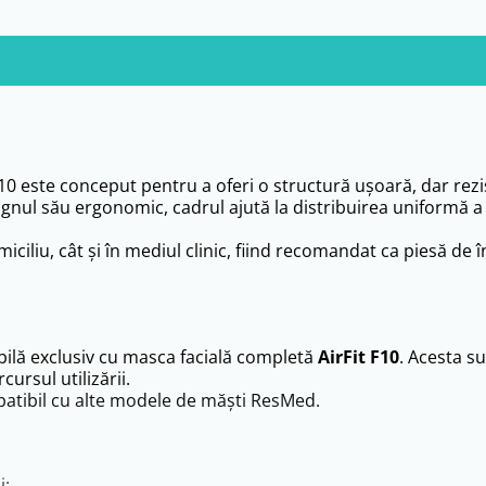
0 este conceput pentru a oferi o structură ușoară, dar rezi
gnul său ergonomic, cadrul ajută la distribuirea uniformă a 
omiciliu, cât și în mediul clinic, fiind recomandat ca piesă de
ilă exclusiv cu masca facială completă
AirFit F10
. Acesta s
ursul utilizării.
mpatibil cu alte modele de măști ResMed.
i: