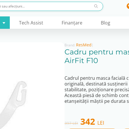
Tech Assist
Finanţare
Blog
ResMed
|
Brand:
Cadru pentru mas
AirFit F10
Cadrul pentru masca facială
originală, destinată susțineri
stabilitate, poziționare preci
Această piesă de schimb contri
etanșeității măștii pe durata 
Original
Curre
342
LEI
397
LEI