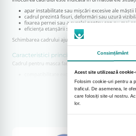
apar instabilitate sau mișcări excesive ale măștii
cadrul prezintă fisuri, deformări sau uzură vizibil
fixarea pernei sau a curelei pentru cap nu mai es
eficiența etanșării scade, deși celelalte compone
Schimbarea cadrului ajută la menținerea eficienței terap
Consimțământ
Caracteristici principale
Cadrul pentru masca facială completă ResMed AirFit F
Acest site utilizează cookie-
compatibilitate exclusivă cu masca AirFit F10;
structură ușoară și durabilă;
Folosim cookie-uri pentru a pe
susținere stabilă pentru pernă și curea;
traficul. De asemenea, le ofer
montare rapidă și sigură;
care folosiți site-ul nostru. A
menținerea poziției corecte a măștii pe durata no
lor.
Întreținere și utilizare
Pentru utilizare corectă și durabilitate: