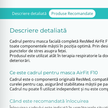
Descriere detaliată
Produse Recomandate
Descriere detaliată
Cadrul pentru masca facială completă ResMed AirFit F1
toate componentele măștii în poziția optimă. Prin desi
punctelor de stres asupra feței.
Produsul este utilizat atât în terapia respiratorie la d
deteriorări.
Ce este cadrul pentru masca AirFit F10
Cadrul este o componentă originală ResMed, compatib
curelei pentru cap, asigurând stabilitatea măștii pe parc
Cadrul nu poate fi utilizat independent și nu este co
Când este recomandată înlocuirea
Înlocuirea cadrului este indicată în următoarele situați