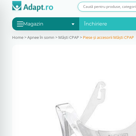
Magazin
Închiriere
Home
>
Apnee în somn
>
Măşti CPAP
>
Piese și accesorii Măști CPAP