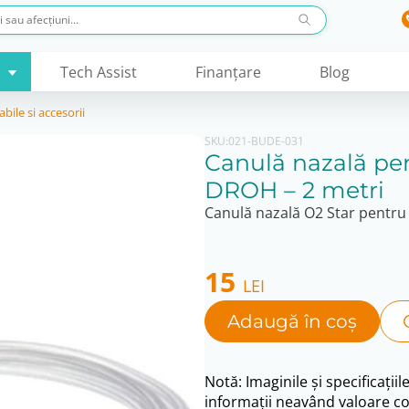
Tech Assist
Finanţare
Blog
bile si accesorii
SKU:
021-BUDE-031
Canulă nazală pe
DROH – 2 metri
Canulă nazală O2 Star pentru
15
LEI
Adaugă în coș
Notă: Imaginile și specificațiil
informații neavând valoare co