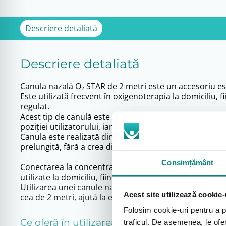
Descriere detaliată
Descriere detaliată
Canula nazală O₂ STAR de 2 metri este un accesoriu es
Este utilizată frecvent în oxigenoterapia la domiciliu,
regulat.
Acest tip de canulă este conceput pentru administrarea 
poziției utilizatorului, iar lungimea de 2 metri permite 
Canula este realizată din materiale moi, plăcute la ating
prelungită, fără a crea disconfort accentuat, aspect i
Consimțământ
Conectarea la concentratorul de oxigen se face rapid 
utilizate la domiciliu, fiind un accesoriu standard în 
Utilizarea unei canule nazale adecvate contribuie la m
Acest site utilizează cookie-
cea de 2 metri, ajută la evitarea tensiunii asupra tubulu
Folosim cookie-uri pentru a pe
Ce oferă în utilizarea zilnică
traficul. De asemenea, le ofer