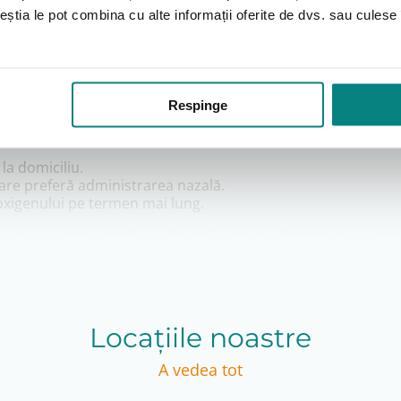
ceștia le pot combina cu alte informații oferite de dvs. sau culese î
mediul nărilor.
.
zuale.
Respinge
a domiciliu.
care preferă administrarea nazală.
 oxigenului pe termen mai lung.
e o soluție simplă și eficientă pentru administrarea oxigenu
enoterapiei, zi de zi.
Locațiile noastre
A vedea tot