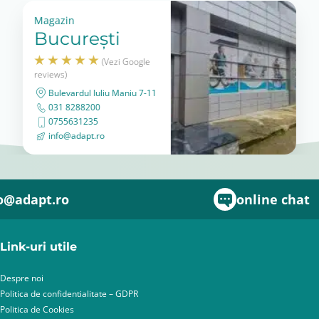
Magazin
București
(Vezi Google
reviews)
Bulevardul Iuliu Maniu 7-11
031 8288200
0755631235
info@adapt.ro
o@adapt.ro
online chat
Link-uri utile
Despre noi
Politica de confidentialitate – GDPR
Politica de Cookies