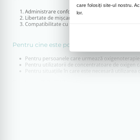
care folosiți site-ul nostru. A
Administrare confortabilă a oxigenului prin inter
lor.
Libertate de mișcare datorită lungimii de 2 metri
Compatibilitate cu concentratoarele de oxigen u
Pentru cine este potrivită
Pentru persoanele care urmează oxigenoterapie l
Pentru utilizatorii de concentratoare de oxigen 
Pentru situațiile în care este necesară utilizarea
Canula nazală O₂ STAR pentru concentrator de oxigen est
utilizare, contribuind la o experiență mai plăcută a oxig