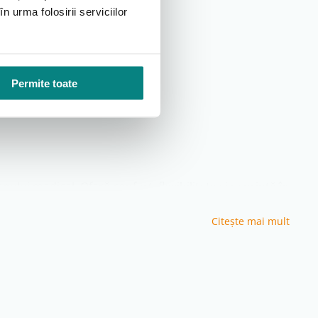
n urma folosirii serviciilor
Permite toate
lui medical. Oferă confort, flexibilitate și ușurință în
Citeşte mai mult