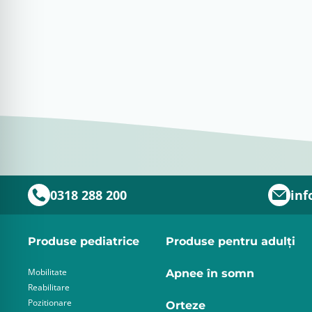
0318 288 200
inf
Produse pediatrice
Produse pentru adulţi
Mobilitate
Apnee în somn
Reabilitare
Pozitionare
Orteze