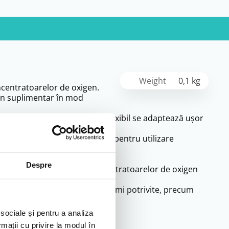
Weight
0,1 kg
ncentratoarelor de oxigen.
igen suplimentar în mod
 în timpul utilizării. Tubul flexibil se adaptează ușor
urate în locuință.
chilor. Designul său este gândit pentru utilizare
Despre
mpatibilă cu majoritatea concentratoarelor de oxigen
izatorului. Alegerea unei lungimi potrivite, precum
i.
 sociale și pentru a analiza
rmații cu privire la modul în