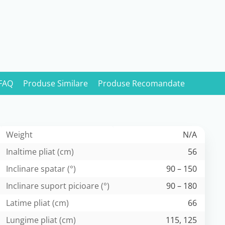
FAQ
Produse Similare
Produse Recomandate
Weight
N/A
Inaltime pliat (cm)
56
Inclinare spatar (°)
90 – 150
Inclinare suport picioare (°)
90 – 180
Latime pliat (cm)
66
Lungime pliat (cm)
115, 125