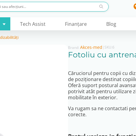
Tech Assist
Finanţare
Blog
izabilități
Akces-med
|
SKU:
6
Brand:
Fotoliu cu antre
Căruciorul pentru copii cu di
de poziționare destinat copii
Oferă suport postural avansat, 
potrivit atât pentru utilizare zi
mobilitate în exterior.
Va rugam sa ne contactati pen
corecte.