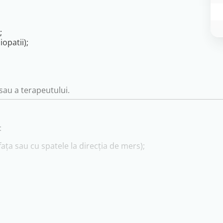
;
opatii);
sau a terapeutului.
:
fața sau cu spatele la direcția de mers);
abilizare;
mperii;