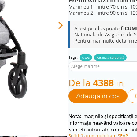
Pretul variaza in functi
Marimea 1 – intre 70 cm si 1
Marimea 2 – intre 90 cm si 1
Acest produs poate fi
CUM
Nationala de Asigurari de 
Pentru mai multe detalii ne 
Tags:
CNAS
Paralizia cerebrală
Alege marime
De la
4388
LEI
Adaugă în coș
Notă: Imaginile și specificațiil
informații neavând valoare co
Sunteți autoritate contractant
Solicită acum publicare SEAP