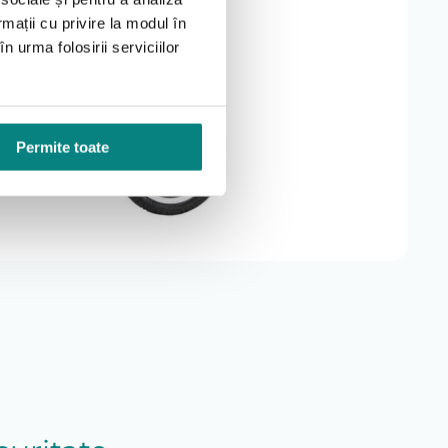
rmații cu privire la modul în
urilor și elementelor de fixare. Întreținerea corectă
n urma folosirii serviciilor
Permite toate
rm condițiilor producătorului. Garanția nu acoperă
omunicat la confirmarea comenzii, în funcție de
 pe comanda.