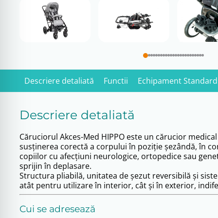
Descriere detaliată
Functii
Echipament Standard
Descriere detaliată
Căruciorul Akces-Med HIPPO este un cărucior medical pe
susținerea corectă a corpului în poziție șezândă, în co
copiilor cu afecțiuni neurologice, ortopedice sau gene
sprijin în deplasare.
Structura pliabilă, unitatea de șezut reversibilă și sis
atât pentru utilizare în interior, cât și în exterior, indi
Cui se adresează