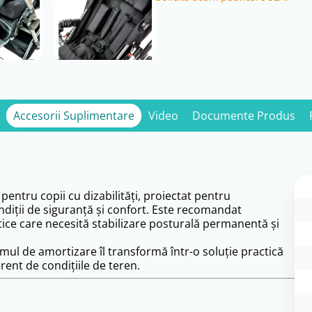
Accesorii Suplimentare
Video
Documente Produs
ntru copii cu dizabilități, proiectat pentru
ndiții de siguranță și confort. Este recomandat
tice care necesită stabilizare posturală permanentă și
temul de amortizare îl transformă într-o soluție practică
ferent de condițiile de teren.