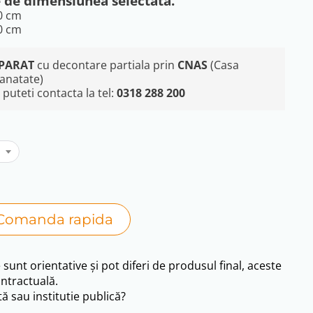
e de dimensiunea selectata.
00 cm
20 cm
PARAT
cu decontare partiala prin
CNAS
(Casa
Sanatate)
puteti contacta la tel:
0318 288 200
Comanda rapida
e sunt orientative și pot diferi de produsul final, aceste
ntractuală.
ă sau institutie publică?