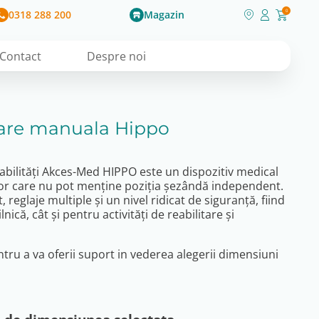
0318 288 200
Magazin
0
Contact
Despre noi
nare manuala Hippo
zabilități Akces-Med HIPPO este un dispozitiv medical
lor care nu pot menține poziția șezândă independent.
reglaje multiple și un nivel ridicat de siguranță, fiind
lnică, cât și pentru activități de reabilitare și
tru a va oferii suport in vederea alegerii dimensiuni