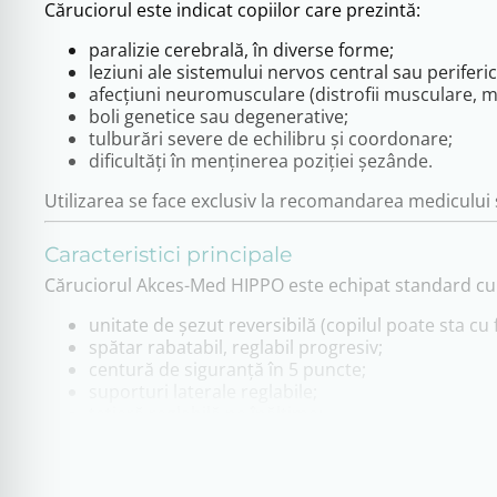
Căruciorul este indicat copiilor care prezintă:
paralizie cerebrală, în diverse forme;
leziuni ale sistemului nervos central sau periferic
afecțiuni neuromusculare (distrofii musculare, mi
boli genetice sau degenerative;
tulburări severe de echilibru și coordonare;
dificultăți în menținerea poziției șezânde.
Utilizarea se face exclusiv la recomandarea medicului 
Caracteristici principale
Căruciorul Akces-Med HIPPO este echipat standard cu
unitate de șezut reversibilă (copilul poate sta cu 
spătar rabatabil, reglabil progresiv;
centură de siguranță în 5 puncte;
suporturi laterale reglabile;
tetieră reglabilă pe înălțime;
suport pentru picioare ajustabil, cu centuri de st
bloc de abducție detașabil;
copertină pliabilă pentru protecție solară și inte