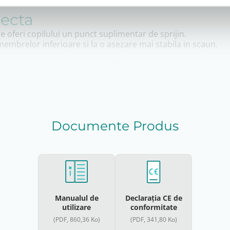
recta
e oferi copilului un punct suplimentar de sprijin.
membrelor inferioare si la o asezare mai stabila in scaun.
nta pentru familie
i o utilizare practica pentru apartinatori. Manevrabilitatea
oresc un produs bine echipat si pregatit pentru utilizare ime
Documente Produs
Manualul de
Declarația CE de
utilizare
conformitate
(PDF, 860,36 Ko)
(PDF, 341,80 Ko)