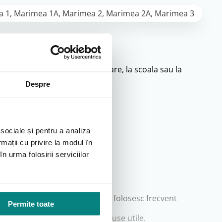
 1, Marimea 1A, Marimea 2, Marimea 2A, Marimea 3
activitatile cotidiene, la plimbare, la scoala sau la
Despre
 sociale și pentru a analiza
rmații cu privire la modul în
n urma folosirii serviciilor
til pentru familiile active care folosesc frecvent
Permite toate
cesorii medicale sau alte produse utile.