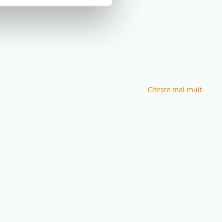
 buna si configuratia completa reduc nevoia de accesorii
Citeşte mai mult
diata.