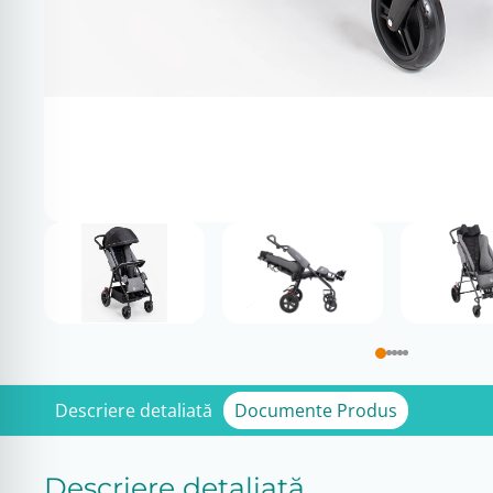
Descriere detaliată
Documente Produs
Descriere detaliată