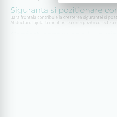
Siguranta si pozitionare co
Bara frontala contribuie la cresterea sigurantei si poat
Abductorul ajuta la mentinerea unei pozitii corecte a 
Confort pentru copil, usuri
Ulises este conceput pentru a oferi confort copilului s
suplimentare achizitionate separat.
Aceasta varianta este potrivita pentru familiile care d
Unde poate fi utilizat
deplasari zilnice in oras
mers la scoala sau gradinita
vizite medicale
sedinte de recuperare
plimbari in aer liber
Alegerea variantei potrivite