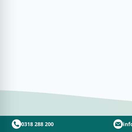
Un consultant Adapt.ro te poate ajuta cu alegerea mari
Disponibil prin programul 
Acest produs face parte din selectia de echipamente eli
De ce sa alegi Ulises config
Pentru ca primesti un carucior pediatric fiabil, bine ech
0318 288 200
inf