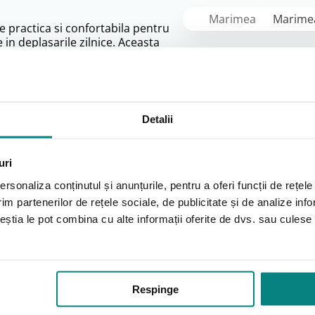
Marimea
Marimea
ie practica si confortabila pentru
 in deplasarile zilnice. Aceasta
lude accesorii importante pentru
onfortul oferit utilizatorului si posibilitatea de utilizare in 
Detalii
h Assist
uri
rsonaliza conținutul și anunțurile, pentru a oferi funcții de rețele
im partenerilor de rețele sociale, de publicitate și de analize info
ceștia le pot combina cu alte informații oferite de dvs. sau culese î
 soarelui sau a conditiilor meteo usoare. Este un accesoriu u
Respinge
 in deplasare, precum geanta copilului, haine de schimb, ac