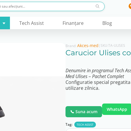
Tech Assist
Finanţare
Blog
Akces-med
|
SKU:
TA-ULISES
Brand:
Carucior Ulises co
Denumire in programul Tech Assist
Med Ulises – Pachet Complet
Configuratie special pregatit
utilizare zilnica.
WhatsApp
📞 Suna acum
Tag:
TECH ASSIST