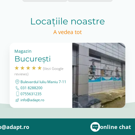
mii potrivite, configuratiei corecte si informatiilor necesa
Tech Assist
Locațiile noastre
gibile prin programul Tech Assist, conform conditiilor aplic
A vedea tot
uratie Tech Assist
ipat si pregatit pentru utilizare practica, cu accesorii esenti
Magazin
București
(Vezi Google
reviews)
Bulevardul Iuliu Maniu 7-11
031 8288200
0755631235
info@adapt.ro
o@adapt.ro
online chat