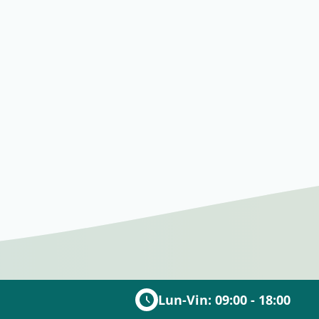
re despre produs.
abile.
ale deja incluse.
Lun-Vin: 09:00 - 18:00