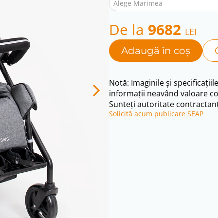
Alege Marimea
De la
9682
LEI
Adaugă în coș
Notă: Imaginile și specificațiil
informații neavând valoare co
Sunteți autoritate contractant
Solicită acum publicare SEAP