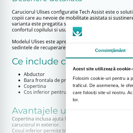
Caruciorul Ulises configuratie Tech Assist este o solut
copiii care au nevoie de mobilitate asistata si sustinere
varianta este pregatita special pentru program si inc
confortul copilului si usurinta familiei.
Modelul Ulises este apreciat pentru constructia stabila, c
sedintele de recuperare.
Consimțământ
Ce include configuratia Tec
Acest site utilizează cookie-
Abductor
Folosim cookie-uri pentru a pe
Bara frontala de protectie
traficul. De asemenea, le ofer
Copertina
Cos inferior pentru depozitare
care folosiți site-ul nostru. A
lor.
Avantajele utilizarii zilnice
Copertina inclusa ajuta la protectia copilului impotriva
caruciorul in exterior.
Cosul inferior permite transportul obiectelor necesare