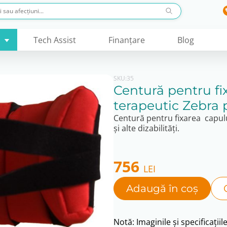
Tech Assist
Finanţare
Blog
SKU:
35
Centură pentru fi
terapeutic Zebra p
Centură pentru fixarea capul
și alte dizabilități.
756
LEI
Adaugă în coș
Notă: Imaginile și specificațiil