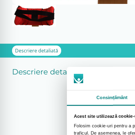
Descriere detaliată
Descriere detaliată
Consimțământ
Acest site utilizează cookie-
Folosim cookie-uri pentru a pe
traficul. De asemenea, le ofer