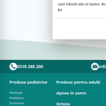
care folosiți site-ul nostru. A
lor.
0318 288 200
inf
Produse pediatrice
Produse pentru adulţi
Mobilitate
Apnee în somn
Reabilitare
Pozitionare
Orteze