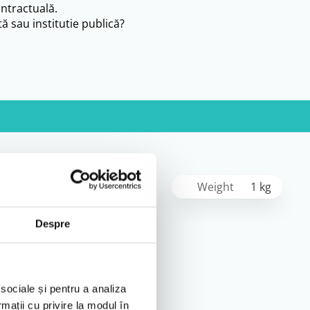
ntractuală.
ă sau institutie publică?
Weight
1 kg
Despre
 sociale și pentru a analiza
rmații cu privire la modul în