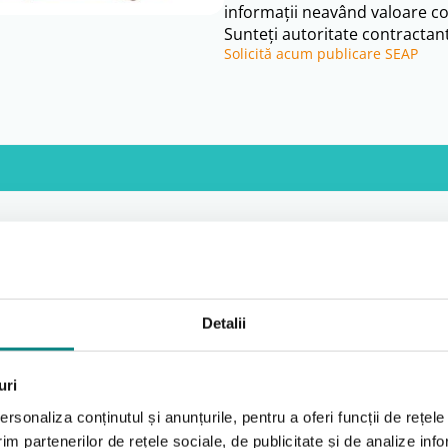
informații neavând valoare co
Sunteți autoritate contractant
Solicită acum publicare SEAP
Detalii
Locațiile noastre
uri
A vedea tot
rsonaliza conținutul și anunțurile, pentru a oferi funcții de rețele
im partenerilor de rețele sociale, de publicitate și de analize info