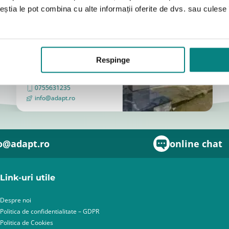
ceștia le pot combina cu alte informații oferite de dvs. sau culese î
Magazin
București
(Vezi Google
reviews)
Respinge
Bulevardul Iuliu Maniu 7-11
031 8288200
0755631235
info@adapt.ro
o@adapt.ro
online chat
Link-uri utile
Despre noi
Politica de confidentialitate – GDPR
Politica de Cookies