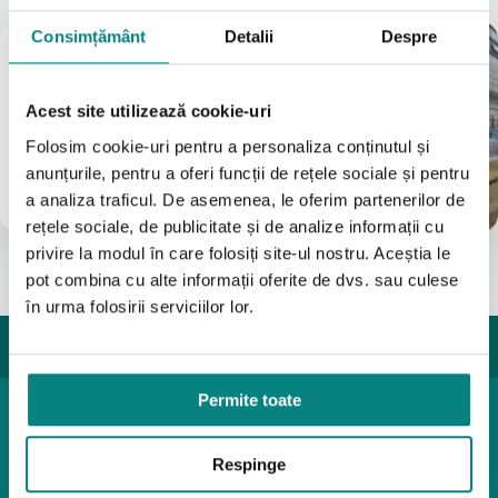
Consimțământ
Detalii
Despre
Magazin
București
(Vezi Google reviews)
Acest site utilizează cookie-uri
Bulevardul Iuliu Maniu 7-11
Folosim cookie-uri pentru a personaliza conținutul și
031 8288200
anunțurile, pentru a oferi funcții de rețele sociale și pentru
0755631235
a analiza traficul. De asemenea, le oferim partenerilor de
info@adapt.ro
rețele sociale, de publicitate și de analize informații cu
privire la modul în care folosiți site-ul nostru. Aceștia le
pot combina cu alte informații oferite de dvs. sau culese
în urma folosirii serviciilor lor.
Permite toate
Produse pediatrice
Mobilitate
Respinge
Reabilitare