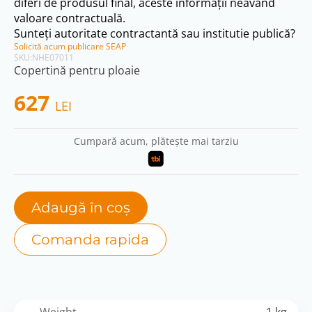
diferi de produsul final, aceste informații neavând
valoare contractuală.
Sunteți autoritate contractantă sau institutie publică?
Solicită acum publicare SEAP
SKU:
NHE07011
Copertină pentru ploaie
627
LEI
Cumpară acum, plătește mai tarziu
Adaugă în coș
Comanda rapida