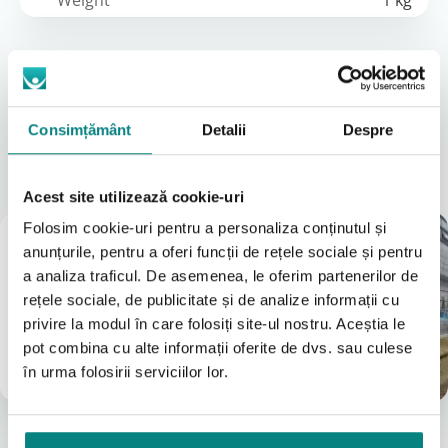
Weight
1 kg
Descriere detaliată
Copertină pentru ploaie
Consimțământ
Detalii
Despre
Locațiile noastre
A vedea tot
Acest site utilizează cookie-uri
Folosim cookie-uri pentru a personaliza conținutul și
Magazin
anunțurile, pentru a oferi funcții de rețele sociale și pentru
București
a analiza traficul. De asemenea, le oferim partenerilor de
(Vezi Google reviews)
rețele sociale, de publicitate și de analize informații cu
Bulevardul Iuliu Maniu 7-11
privire la modul în care folosiți site-ul nostru. Aceștia le
031 8288200
pot combina cu alte informații oferite de dvs. sau culese
0755631235
în urma folosirii serviciilor lor.
info@adapt.ro