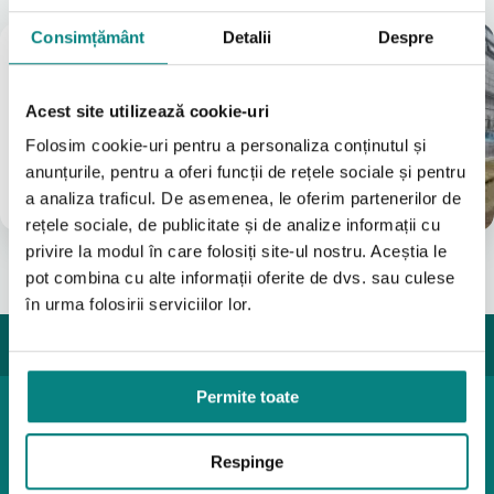
Consimțământ
Detalii
Despre
Magazin
București
(Vezi Google reviews)
Acest site utilizează cookie-uri
Bulevardul Iuliu Maniu 7-11
Folosim cookie-uri pentru a personaliza conținutul și
031 8288200
anunțurile, pentru a oferi funcții de rețele sociale și pentru
0755631235
a analiza traficul. De asemenea, le oferim partenerilor de
info@adapt.ro
rețele sociale, de publicitate și de analize informații cu
privire la modul în care folosiți site-ul nostru. Aceștia le
pot combina cu alte informații oferite de dvs. sau culese
în urma folosirii serviciilor lor.
Permite toate
Produse pediatrice
Mobilitate
Respinge
Reabilitare