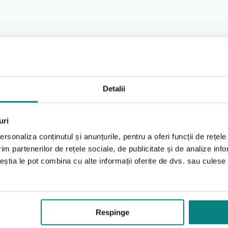
rage FX for Her
cu varianta standard Mirage FX
Detalii
orului. Se recomandă curățarea periodică, cu produse adecv
uri
rsonaliza conținutul și anunțurile, pentru a oferi funcții de rețele
im partenerilor de rețele sociale, de publicitate și de analize info
ceștia le pot combina cu alte informații oferite de dvs. sau culese î
ă
Produse Recomandate
Respinge