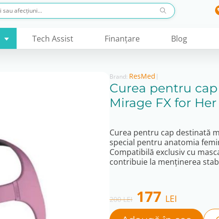
Tech Assist
Finanţare
Blog
ResMed
|
Brand:
Curea pentru cap
Mirage FX for Her
Curea pentru cap destinată m
special pentru anatomia femin
Compatibilă exclusiv cu masca
contribuie la menținerea stabil
Original
Curre
177
LEI
200
LEI
price
price