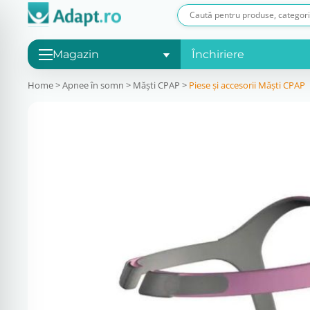
Magazin
Închiriere
Home
>
Apnee în somn
>
Măşti CPAP
>
Piese și accesorii Măști CPAP