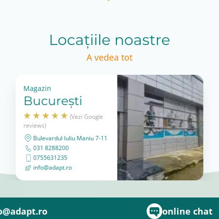
Locațiile noastre
A vedea tot
Magazin
București
(Vezi Google
reviews)
Bulevardul Iuliu Maniu 7-11
031 8288200
0755631235
info@adapt.ro
o@adapt.ro
online chat