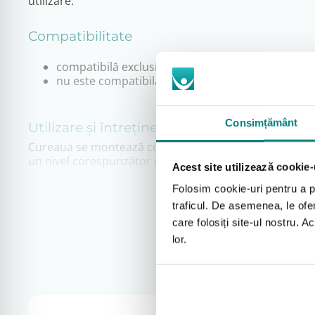
utilizare.
Compatibilitate
compatibilă exclusiv cu masca nazală
ResMed Mi
nu este compatibilă cu alte modele ResMed sau 
Consimțământ
Utilizare și întreținere
Cureaua se montează conform instrucțiunilor producăt
un nivel corespunzător de igienă.
Acest site utilizează cookie-
Folosim cookie-uri pentru a pe
Când este recomandată înlocuirea curelei
traficul. De asemenea, le ofer
care folosiți site-ul nostru. A
când materialul își pierde elasticitatea
lor.
atunci când masca nu mai rămâne stabilă pe faț
în cazul apariției uzurii vizibile
Garanție