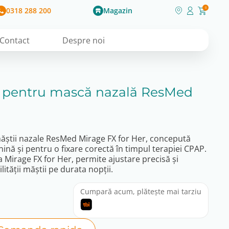
0318 288 200
Magazin
0
Contact
Despre noi
 pentru mască nazală ResMed
ăștii nazale ResMed Mirage FX for Her, concepută
ină și pentru o fixare corectă în timpul terapiei CPAP.
 Mirage FX for Her, permite ajustare precisă și
ității măștii pe durata nopții.
Cumpară acum, plătește mai tarziu
nt