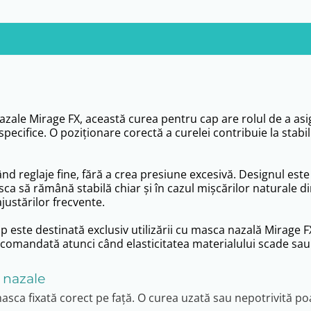
zale Mirage FX, această curea pentru cap are rolul de a asig
pecifice. O poziționare corectă a curelei contribuie la stabili
mițând reglaje fine, fără a crea presiune excesivă. Designul 
masca să rămână stabilă chiar și în cazul mișcărilor naturale 
justărilor frecvente.
este destinată exclusiv utilizării cu masca nazală Mirage FX
 recomandată atunci când elasticitatea materialului scade s
i nazale
 fixată corect pe față. O curea uzată sau nepotrivită poate 