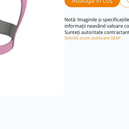
Adaugă în coș
was:
is:
200 lei.
177 le
Notă: Imaginile și specificațiil
informații neavând valoare co
Sunteți autoritate contractant
Solicită acum publicare SEAP