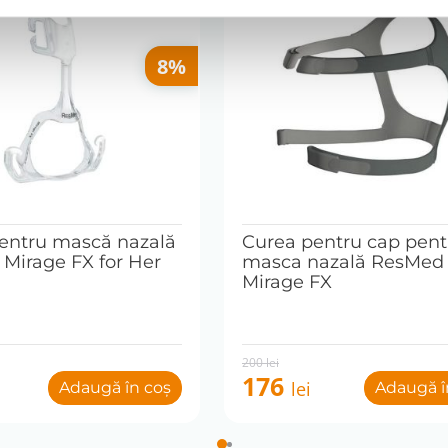
formitate pentru defecte de fabricație, conform legislației a
8%
 de regulă, în
2–3 zile lucrătoare
. Pentru produsele la comand
entru mască nazală
Curea pentru cap pent
Mirage FX for Her
masca nazală ResMed
Mirage FX
Original
Current
200
lei
price
price
176
lei
Adaugă în coș
Adaugă î
was:
is:
200 lei.
176 lei.