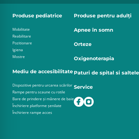
Produse pediatrice
Produse pentru adulţi
Mobilitate
Apnee în somn
Reabilitare
Pozitionare
Orteze
Igiena
Mostre
Oxigenoterapia
Mediu de accesibilitate
Paturi de spital si saltele
Dispozitive pentru urcarea scărilor
Service
Rampe pentru scaune cu rotile
Bare de prindere și mânere de baie
Închiriere platforme șenilate
Închiriere rampe acces