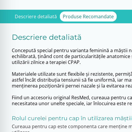
Descriere detaliată
Produse Recomandate
Descriere detaliată
Concepută special pentru varianta feminină a măștii na
echilibrată, ținând cont de particularitățile anatomice s
utilizării zilnice a terapiei CPAP.
Materialele utilizate sunt flexibile și rezistente, per
astfel încât distribuția tensiunii să fie uniformă, iar 
menținerea poziționării pernei nazale și la evitarea rea
Fiind un accesoriu original ResMed, cureaua pentru cap 
necesitatea unor unelte speciale, iar înlocuirea este
Rolul curelei pentru cap în utilizarea măști
Cureaua pentru cap este componenta care menține masca