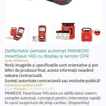
Defibrilator portabil automat PRIMEDIC
HeartSave YA5 cu display și senzor CPR
ajutor dimensiune
Notă: Imaginile și specificațiile sunt orientative și pot
diferi de produsul final, aceste informații neavând
valoare contractuală.
Sunteți autoritate contractantă sau institutie publică?
Solicită acum publicare SEAP
Brand:
Primedic
|
SKU:
HeartSave YA5
PRIMEDIC HeartSave YA5 este un defibrilator extern
complet automat, conceput pentru intervenția rapidă
în cazul suspiciunii de stop cardiac. Dispozitivul