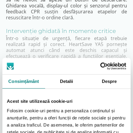
Ghidarea vocală, display-ul color și senzorul pentru
feedback CPR susțin desfășurarea etapelor de
resuscitare într-o ordine clară.
Intervenție ghidată în momente critice
Într-o situație de urgență, fiecare etapă trebuie
realizată rapid și corect. HeartSave YA5 pornește
automat atunci când este deschis capacul și
efectuează o verificare rapidă a funcțiilor esențiale.
Utilizatorul primește apoi instrucțiuni pentru
apelarea serviciilor de urgență, pregătirea
pacientului, aplicarea electrozilor și continuarea
resuscitării.
Consimțământ
Detalii
Despre
După aplicarea corectă a electrozilor, aparatul începe
automat analiza ritmului cardiac. Dacă ritmul nu
necesită defibrilare, dispozitivul nu administrează
Citeşte mai mult
Acest site utilizează cookie-uri
șocul și indică reluarea manevrelor de resuscitare.
Dacă este detectat un ritm defibrilabil, aparatul
Folosim cookie-uri pentru a personaliza conținutul și
pregătește și administrează automat energia
anunțurile, pentru a oferi funcții de rețele sociale și pentru
Video
necesară, după avertizarea clară că pacientul nu
a analiza traficul. De asemenea, le oferim partenerilor de
trebuie atins.
rețele sociale, de publicitate și de analize informații cu