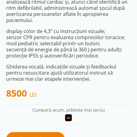
analizează ritmul cardiac și, atunci când identifică un
ritm defibrilabil, administrează automat șocul după
avertizarea persoanelor aflate în apropierea
pacientului.
display color de 4,3” cu instrucțiuni vizuale;
senzor CPR pentru evaluarea compresiilor toracice;
mod pediatric selectabil printr-un buton;
secvență de energie de până la 360 J pentru adulți;
protecție IP55 și autoverificări periodice.
Ghidarea vocală, indicațiile vizuale și feedbackul
pentru resuscitare ajută utilizatorul instruit să
urmeze mai clar etapele intervenției.
8500
LEI
Cumpară acum, plătește mai tarziu