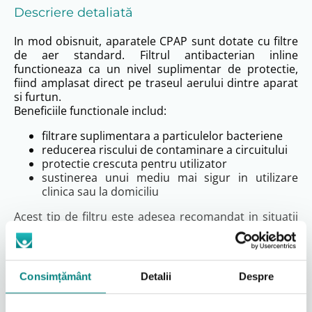
Descriere detaliată
In mod obisnuit, aparatele CPAP sunt dotate cu filtre
de aer standard. Filtrul antibacterian inline
functioneaza ca un nivel suplimentar de protectie,
fiind amplasat direct pe traseul aerului dintre aparat
si furtun.
Beneficiile functionale includ:
filtrare suplimentara a particulelor bacteriene
reducerea riscului de contaminare a circuitului
protectie crescuta pentru utilizator
sustinerea unui mediu mai sigur in utilizare
clinica sau la domiciliu
Acest tip de filtru este adesea recomandat in situatii
in care este necesara o protectie sporita, inclusiv in
medii medicale sau pentru utilizatori cu sensibilitate
crescuta.
Consimțământ
Detalii
Despre
Compatibilitate si montaj
Filtrul antibacterian ResMed 24966 este compatibil cu