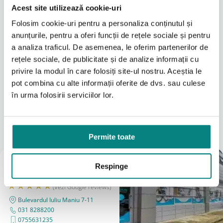
majoritatea dispozitivelor CPAP si APAP produse de
Acest site utilizează cookie-uri
ResMed, precum si cu alte aparate care utilizeaza
Folosim cookie-uri pentru a personaliza conținutul și
circuit standard de 22 mm.
Montajul este simplu:
anunțurile, pentru a oferi funcții de rețele sociale și pentru
a analiza traficul. De asemenea, le oferim partenerilor de
Se conecteaza intre iesirea aparatului CPAP si
rețele sociale, de publicitate și de analize informații cu
furtun.
privire la modul în care folosiți site-ul nostru. Aceștia le
Se verifica etanseitatea conexiunilor.
Se inlocuieste conform recomandarilor
pot combina cu alte informații oferite de dvs. sau culese
Citeşte mai mult
producatorului sau in functie de gradul de
în urma folosirii serviciilor lor.
utilizare.
Locațiile noastre
Este important ca filtrul sa fie schimbat periodic
A vedea tot
pentru a mentine eficienta optima.
Permite toate
Cand este recomandata utilizarea
Magazin
Filtrul antibacterian poate fi indicat in special pentru:
Respinge
București
utilizatori cu sistem imunitar sensibil
(Vezi Google reviews)
utilizare in medii clinice sau spitale
Bulevardul Iuliu Maniu 7-11
situatii in care se doreste protectie suplimentara
031 8288200
a aparatului
0755631235
prevenirea contaminarii incrucisate