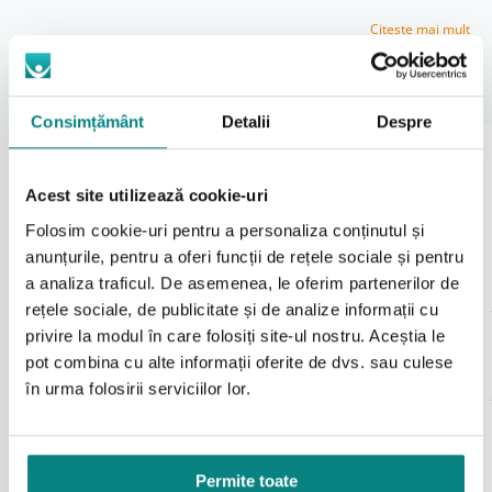
funcționeze în parametri optimi pentru o perioadă
mai lungă. Acest aspect este important mai ales
Citeşte mai mult
pentru utilizatorii care folosesc aparatul zilnic.
Înlocuirea regulată a filtrului este o operațiune
Produse Recomandate
simplă, dar esențială. Respectarea recomandărilor de
Consimțământ
Detalii
Despre
întreținere contribuie la siguranța utilizării zilnice și la
eficiența terapiei CPAP.
Aparat AutoCPAP BMC
RESmart GII
35%
Acest site utilizează cookie-uri
Rolul filtrului în utilizarea zilnică
Folosim cookie-uri pentru a personaliza conținutul și
Reține particulele de praf din aerul aspirat.
anunțurile, pentru a oferi funcții de rețele sociale și pentru
Protejează componentele interne ale aparatului
a analiza traficul. De asemenea, le oferim partenerilor de
CPAP.
Contribuie la menținerea performanței pe
rețele sociale, de publicitate și de analize informații cu
termen lung.
privire la modul în care folosiți site-ul nostru. Aceștia le
Umidificator H60 pentru
pot combina cu alte informații oferite de dvs. sau culese
CPAP RESmart GII
în urma folosirii serviciilor lor.
Utilizare și întreținere
Original
Current
3150
lei
742
Se verifică periodic, conform indicațiilor
price
price
lei
2061
lei
was:
is:
producătorului.
3150 lei.
2061 lei.
Se înlocuiește atunci când prezintă depuneri
Adaugă în coș
Adaugă în coș
Permite toate