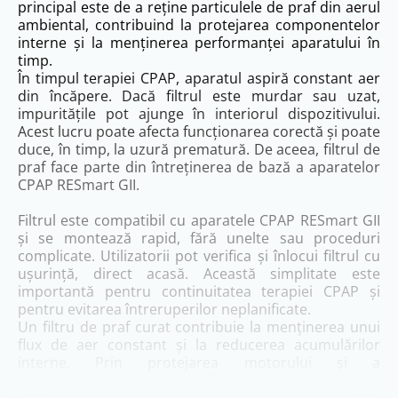
principal este de a reține particulele de praf din aerul
ambiental, contribuind la protejarea componentelor
interne și la menținerea performanței aparatului în
timp.
În timpul terapiei CPAP, aparatul aspiră constant aer
din încăpere. Dacă filtrul este murdar sau uzat,
impuritățile pot ajunge în interiorul dispozitivului.
Acest lucru poate afecta funcționarea corectă și poate
duce, în timp, la uzură prematură. De aceea, filtrul de
praf face parte din întreținerea de bază a aparatelor
CPAP RESmart GII.
Filtrul este compatibil cu aparatele CPAP RESmart GII
și se montează rapid, fără unelte sau proceduri
complicate. Utilizatorii pot verifica și înlocui filtrul cu
ușurință, direct acasă. Această simplitate este
importantă pentru continuitatea terapiei CPAP și
pentru evitarea întreruperilor neplanificate.
Un filtru de praf curat contribuie la menținerea unui
flux de aer constant și la reducerea acumulărilor
interne. Prin protejarea motorului și a
componentelor sensibile, filtrul ajută aparatul să