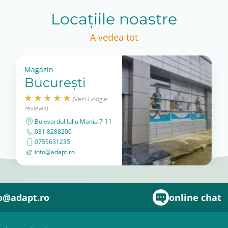
Locațiile noastre
A vedea tot
Magazin
București
(Vezi Google
reviews)
Bulevardul Iuliu Maniu 7-11
031 8288200
0755631235
info@adapt.ro
o@adapt.ro
online chat