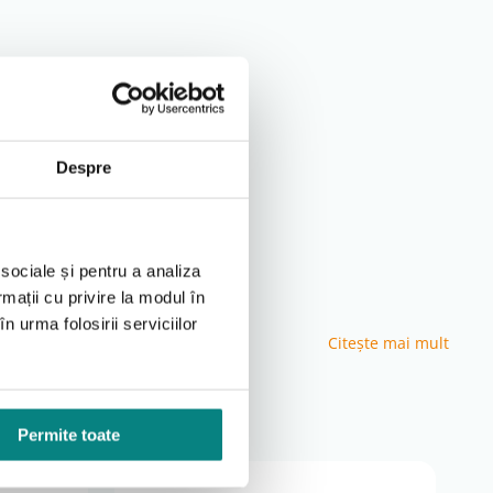
Despre
 sociale și pentru a analiza
rmații cu privire la modul în
n urma folosirii serviciilor
Citeşte mai mult
 buna funcționare a aparatului. Ajută la prelungirea
Permite toate
oterapie la domiciliu.