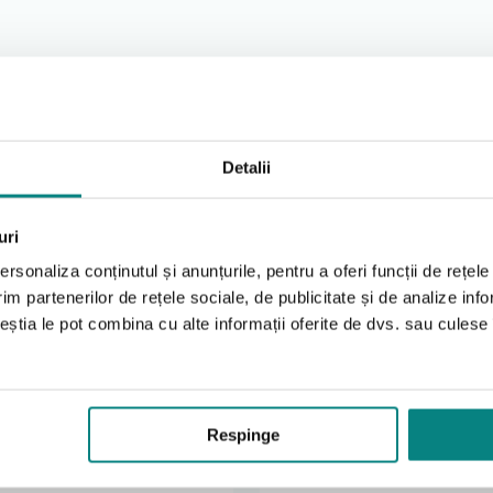
arat.
orului.
g.
Detalii
uri
rsonaliza conținutul și anunțurile, pentru a oferi funcții de rețele
im partenerilor de rețele sociale, de publicitate și de analize info
ceștia le pot combina cu alte informații oferite de dvs. sau culese î
furnizorului.
rului.
Produse Recomandate
ste un accesoriu simplu, dar foarte important. Contribuie la
Respinge
actică pentru întreținerea corectă a echipamentului de oxigen