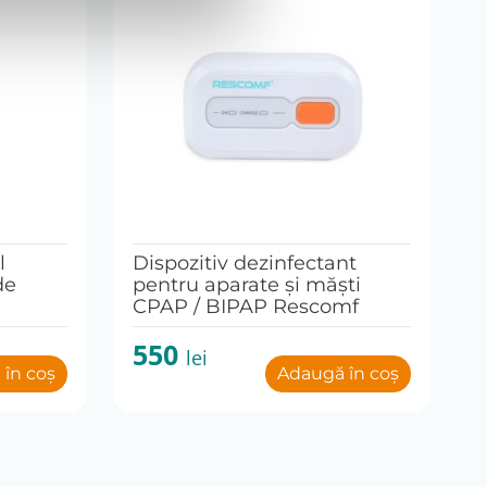
l
Dispozitiv dezinfectant
de
pentru aparate și măști
CPAP / BIPAP Rescomf
550
lei
în coș
Adaugă în coș