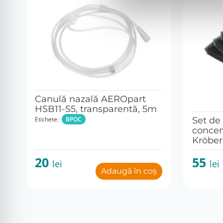
Canulă nazală AEROpart
HSB11-S5, transparentă, 5m
Etichete:
BPOC
Set de 
concen
Kröber
20
55
lei
lei
Adaugă în coș