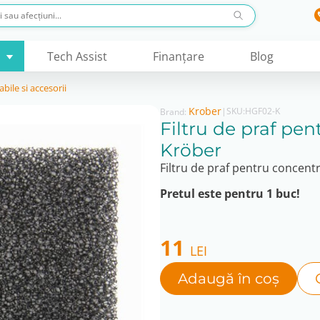
Tech Assist
Finanţare
Blog
bile si accesorii
Krober
|
SKU:
HGF02-K
Brand:
Filtru de praf pe
Kröber
Filtru de praf pentru concent
Pretul este pentru 1 buc!
11
LEI
Adaugă în coș