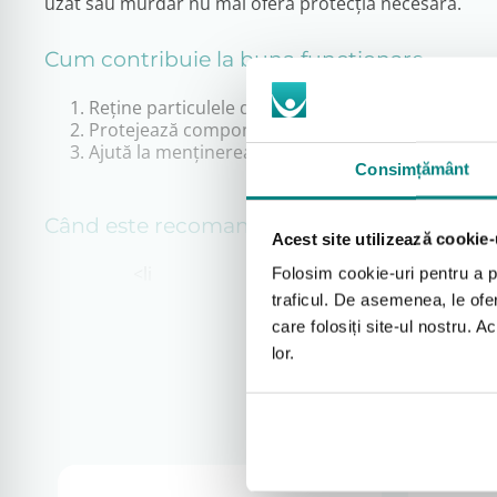
uzat sau murdar nu mai oferă protecția necesară.
Cum contribuie la buna funcționare
Reține particulele de praf din aerul aspirat de ap
Protejează componentele interne ale concentrat
Ajută la menținerea performanței pe termen lun
Consimțământ
Când este recomandată înlocuirea
Acest site utilizează cookie-
<li
Folosim cookie-uri pentru a pe
traficul. De asemenea, le ofer
Atunci când filtrul prezintă depuneri vizibile de praf.
care folosiți site-ul nostru. A
Conform recomandărilor producătorului sau ale 
lor.
În cazul utilizării zilnice și continue a concentrato
Filtrul de praf pentru concentrator de oxigen Kröber e
duratei de viață a concentratorului. Este o soluție pr