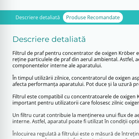
Descriere detaliată
Produse Recomandate
Descriere detaliată
Filtrul de praf pentru concentrator de oxigen Kröber e
reține particulele de praf din aerul ambiental. Astfel, 
componentelor interne ale aparatului.
În timpul utilizării zilnice, concentratorul de oxigen as
afecta performanța aparatului. Pot duce și la uzură prem
Filtrul este compatibil cu concentratoarele de oxigen 
important pentru utilizatorii care folosesc zilnic oxige
Un filtru curat contribuie la menținerea unui flux de ae
interne. Astfel, aparatul poate fi utilizat în condiții o
Înlocuirea regulată a filtrului este o măsură de întreț