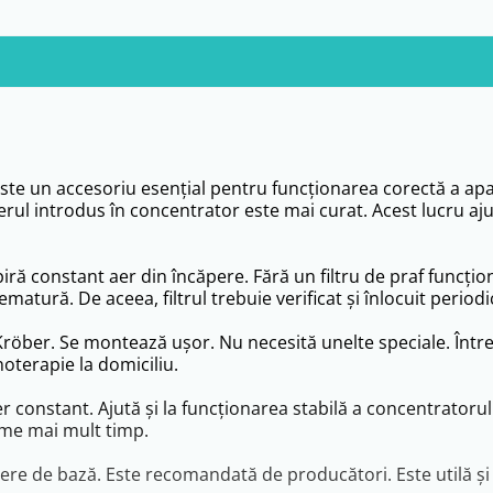
ste un accesoriu esențial pentru funcționarea corectă a apar
aerul introdus în concentrator este mai curat. Acest lucru aj
piră constant aer din încăpere. Fără un filtru de praf funcțio
atură. De aceea, filtrul trebuie verificat și înlocuit periodi
Kröber. Se montează ușor. Nu necesită unelte speciale. Întreț
noterapie la domiciliu.
r constant. Ajută și la funcționarea stabilă a concentratorulu
ptime mai mult timp.
inere de bază. Este recomandată de producători. Este utilă și 