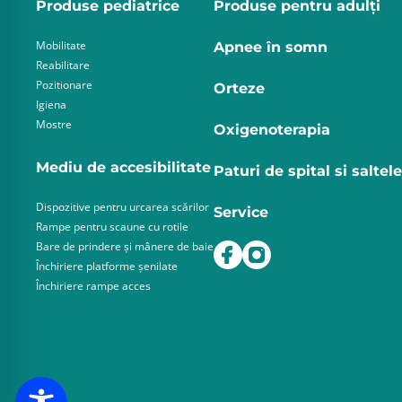
Produse pediatrice
Produse pentru adulţi
Mobilitate
Apnee în somn
Reabilitare
Pozitionare
Orteze
Igiena
Mostre
Oxigenoterapia
Mediu de accesibilitate
Paturi de spital si saltele
Dispozitive pentru urcarea scărilor
Service
Rampe pentru scaune cu rotile
Bare de prindere și mânere de baie
Închiriere platforme șenilate
Închiriere rampe acces