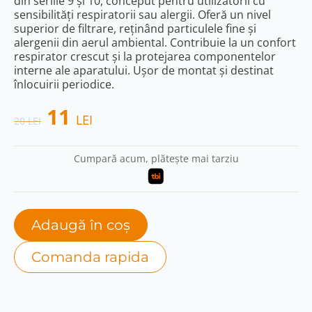
din seriile 9 și 10, conceput pentru utilizatorii cu
sensibilități respiratorii sau alergii. Oferă un nivel
superior de filtrare, reținând particulele fine și
alergenii din aerul ambiental. Contribuie la un confort
respirator crescut și la protejarea componentelor
interne ale aparatului. Ușor de montat și destinat
înlocuirii periodice.
Original
Current
11
LEI
20
LEI
price
price
Cumpară acum, plătește mai tarziu
was:
is:
20 lei.
11 lei.
Adaugă în coș
Comanda rapida