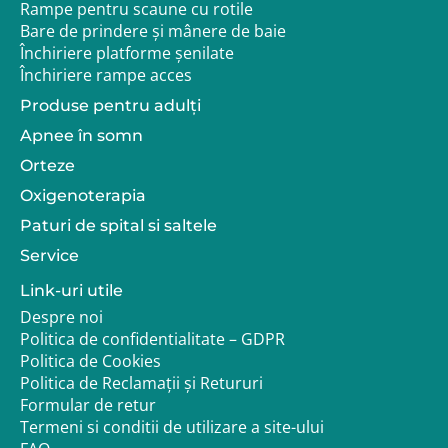
Rampe pentru scaune cu rotile
Bare de prindere și mânere de baie
Informații importante
Închiriere platforme șenilate
Închiriere rampe acces
accesoriu de igienă medicală
Produse pentru adulţi
produs de unică folosință
nu se spală și nu se reutilizează
Apnee în somn
nu se returnează după desigilare, conform
Orteze
normelor de igienă
compatibil exclusiv cu aparatele ResMed seriile 9
Oxigenoterapia
și 10
Paturi de spital si saltele
Service
Link-uri utile
Despre noi
Politica de confidentialitate – GDPR
Politica de Cookies
Politica de Reclamații și Retururi
Formular de retur
Termeni si conditii de utilizare a site-ului