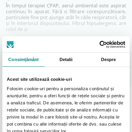
În timpul terapiei CPAP, aerul ambiental este aspirat
continuu în aparat. Fără o filtrare corespunzătoare,
particulele fine pot ajunge atât în căile respiratorii, cât
și în interiorul dispozitivului. Filtrul hipoalergenic are
rolul de a:
reduce expunerea la alergeni precum praf fin,
polen sau alte particule iritante
preveni iritațiile nazale, congestia sau senzația
de aer „uscat”
Consimțământ
Detalii
Despre
Citeşte mai mult
susține o respirație mai confortabilă pe durata
nopții
proteja motorul și senzorii aparatului CPAP
Produse Similare
Acest site utilizează cookie-uri
Acest tip de filtru este recomandat mai ales
Folosim cookie-uri pentru a personaliza conținutul și
utilizatorilor care observă simptome alergice
anunțurile, pentru a oferi funcții de rețele sociale și pentru
accentuate sau disconfort respirator în timpul
Aparat AutoCPAP
Aparat AutoCPAP
portabil ResMed AirMini
portabil BMC M1 Mini
a analiza traficul. De asemenea, le oferim partenerilor de
terapiei.
21%
23%
rețele sociale, de publicitate și de analize informații cu
Compatibilitate
privire la modul în care folosiți site-ul nostru. Aceștia le
Filtrul hipoalergenic este compatibil cu
aparatele
pot combina cu alte informații oferite de dvs. sau culese
CPAP ResMed din seriile 9 și 10
, inclusiv:
în urma folosirii serviciilor lor.