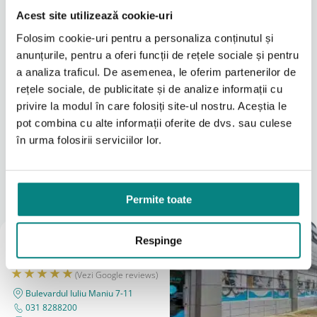
prietenos cu pielea sensibilă a utilizatorului,
prevenind supraîncălzirea sau iritațiile pe parcursul
Acest site utilizează cookie-uri
călătoriilor lungi. Unul dintre cele mai mari avantaje
Folosim cookie-uri pentru a personaliza conținutul și
ale acestui produs opțional este ușurința
anunțurile, pentru a oferi funcții de rețele sociale și pentru
extraordinară cu care se poate detașa. În cazul unui
incident, husa de protecție se îndepărtează extrem de
a analiza traficul. De asemenea, le oferim partenerilor de
rapid pentru a fi igienizată. Astfel, scaunul de bază
rețele sociale, de publicitate și de analize informații cu
rămâne complet curat și gata pentru o nouă utilizare.
privire la modul în care folosiți site-ul nostru. Aceștia le
Sistem de fixare sigur și compatibilitate
pot combina cu alte informații oferite de dvs. sau culese
garantată
Citeşte mai mult
în urma folosirii serviciilor lor.
Stabilitatea elementelor de protecție este la fel de
importantă precum capacitatea lor de absorbție.
Locațiile noastre
Pentru a preveni alunecarea sub greutatea
pasagerului, accesoriul dispune de chingi speciale de
A vedea tot
Permite toate
prindere. Acestea se ancorează foarte ferm și precis
direct de structura spătarului. Din punct de vedere
tehnic, produsul este compatibil exclusiv cu scaunul
Magazin
Respinge
auto Hercules Prime R129, având codul oficial
București
9800004970000. Utilizarea componentelor originale
Thomashilfen asigură păstrarea garanției generale și
(Vezi Google reviews)
respectarea standardelor stricte de siguranță la
Bulevardul Iuliu Maniu 7-11
impact.
031 8288200