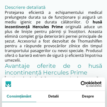
Descriere detaliată
Protejarea eficientă a echipamentului medical
prelungește durata sa de funcționare și asigură un
mediu igienic pe durata călătoriilor. O
husă
incontinență Hercules Prime
originală aduce un
plus de liniște pentru părinți și însoțitori. Aceasta
elimină complet grija deteriorării pernei principale de
șezut. Accesoriul a fost dezvoltat de Thomashilfen
pentru a răspunde provocărilor zilnice din timpul
transportului pasagerilor cu nevoi speciale. Produsul
oferă o barieră extrem de sigură și eficientă împotriva
umezelii.
Avantaje oferite de o husă
incontinență Hercules Prime
În timpul deplasărilor auto, riscul scurgerilor
accidentale de lichide sau al murdăririi tapițeriei este
un factor constant. Amplasată deasupra pernei de
șezut, această protecție specială absoarbe și
Consimțământ
Detalii
Despre
blochează trecerea fluidelor către structura
interioară a scaunului. Materialul textil de calitate este