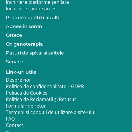
telefonic imediat după confirmarea cu succes a
Închiriere platforme șenilate
comenzii. În mod normal, pentru articolele aflate în
Închiriere rampe acces
stocul fizic, expedierea se realizează în 2-4 zile
Produse pentru adulţi
lucrătoare. Pentru produsele aduse pe comandă
specială de la producător, timpul de așteptare este de
Apnee în somn
4-6 săptămâni. Echipa Adapt.ro vă oferă consultanță
Orteze
gratuită pentru alegerea și montarea corectă a
tuturor accesoriilor auto.
Oxigenoterapia
Paturi de spital si saltele
Service
Link-uri utile
Despre noi
Politica de confidentialitate – GDPR
Politica de Cookies
Politica de Reclamații și Retururi
Formular de retur
Termeni si conditii de utilizare a site-ului
FAQ
Contact