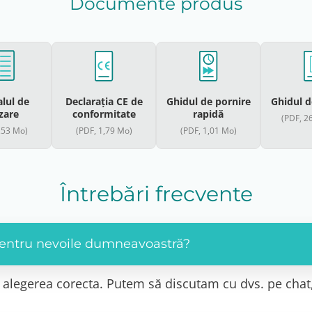
Documente produs
lul de
Declarația CE de
Ghidul de pornire
Ghidul 
izare
conformitate
rapidă
(PDF, 2
,53 Mo)
(PDF, 1,79 Mo)
(PDF, 1,01 Mo)
Întrebări frecvente
 pentru nevoile dumneavoastră?
cu alegerea corecta. Putem să discutam cu dvs. pe chat