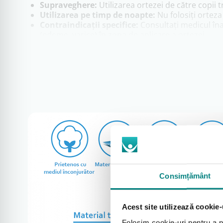
Supraveghere:
Utilizarea ortezei de către copii
Utilizarea pe timp de noapte:
Nu folosiți orteza
Contraindicații specifice:
Consultați medicul înai
(edeme, varice) în zona de aplicare a ortezei.
Întreținere și igienizare
Spălați orteza manual, cu săpun, în apă la o te
Clătiți bine și lăsați produsul la uscat complet, d
Nu folosiți înălbitori, nu curățați chimic, nu călc
Scopul utilizării
Orteza pentru umăr poate fi folosită în următoarele ca
Durere puternică la articulaţia umărului (protec
Consimțământ
Dislocarea articulaţiei;
O leziune a ţesutului moale al umărului și braţulu
Operaţie la umăr sau cot (care nu necesită bandaj
Acest site utilizează cookie-
În cazul necesităţii de susţinere sau reparare pa
Folosim cookie-uri pentru a pe