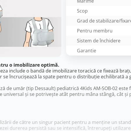
Marime
Scop
Grad de stabilizare/fixar
Pentru membru
Sistem de închidere
Garantie
ntru o imobilizare optimă.
rteza include o bandă de imobilizare toracică ce fixează braț
ăr se încrucișează la spate pentru o distribuție echilibrată a 
eză de umăr (tip Dessault) pediatrică 4Kids AM-SOB-02 este fab
te universal și se potrivește atât pentru mâna stângă, cât și
lizării de către un singur pacient pentru a menține un standa
ezei durerea persistă sau se intensifică, întrerupeți utilizar