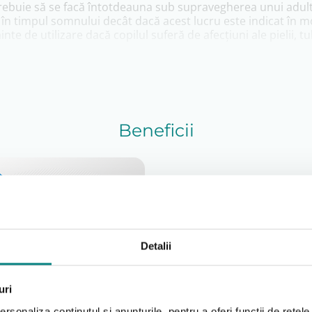
 trebuie să se facă întotdeauna sub supravegherea unui adult
 în timpul somnului decât dacă acest lucru este indicat în 
nte de utilizare dacă copilul suferă de afecțiuni ale pielii, 
mperatură de maxim 30°C.
Beneficii
eparte de surse directe de căldură (calorifer, sobă, lumina di
ați și nu uscați produsul în uscătorul automat de rufe.
zuri:
ţie temporară);
Detalii
Ajustare și potriv
i;
 din ghips):
uri
ActiveDistance™ este un l
rţială a membrului superior (gâtul rupt al osului humerus și 
rsonaliza conținutul și anunțurile, pentru a oferi funcții de rețele