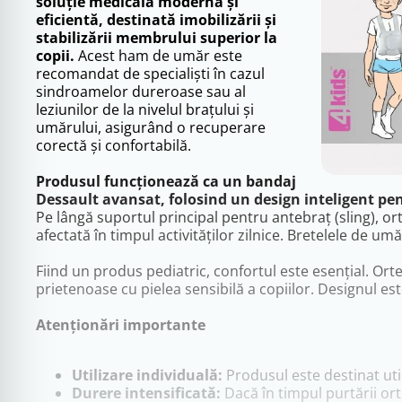
soluție medicală modernă și
eficientă, destinată imobilizării și
stabilizării membrului superior la
copii.
Acest ham de umăr este
recomandat de specialiști în cazul
sindroamelor dureroase sau al
leziunilor de la nivelul brațului și
umărului, asigurând o recuperare
corectă și confortabilă.
Produsul funcționează ca un bandaj
Dessault avansat, folosind un design inteligent pe
Pe lângă suportul principal pentru antebraț (sling), o
afectată în timpul activităților zilnice. Bretelele de um
Fiind un produs pediatric, confortul este esențial. Ort
prietenoase cu pielea sensibilă a copiilor. Designul es
Atenționări importante
Utilizare individuală:
Produsul este destinat uti
Durere intensificată:
Dacă în timpul purtării ort