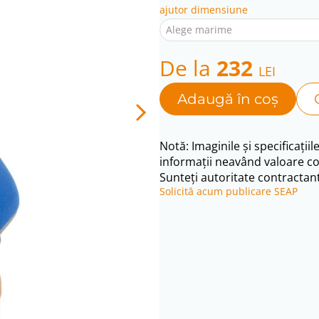
ajutor dimensiune
Alege marime
De la
232
LEI
Adaugă în coș
Notă: Imaginile și specificațiil
informații neavând valoare co
Sunteți autoritate contractant
Solicită acum publicare SEAP