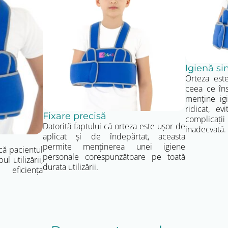
Igienă si
Orteza est
ceea ce în
menține ig
ridicat, ev
Fixare precisă
complicaț
Datorită faptului că orteza este ușor de
inadecvată.
aplicat și de îndepărtat, aceasta
permite menținerea unei igiene
că pacientul
personale corespunzătoare pe toată
l utilizării,
durata utilizării.
eficiența