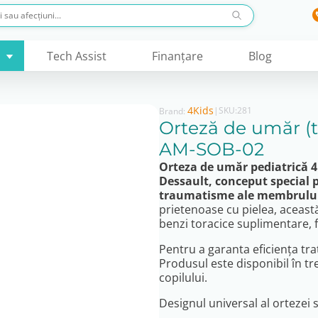
Tech Assist
Finanţare
Blog
4Kids
|
SKU:
281
Brand:
Orteză de umăr (t
AM-SOB-02
Orteza de umăr pediatrică 
Dessault, conceput special p
traumatisme ale membrului
prietenoase cu pielea, această
benzi toracice suplimentare, f
Pentru a garanta eficiența tra
Produsul este disponibil în tr
copilului.
Designul universal al ortezei 