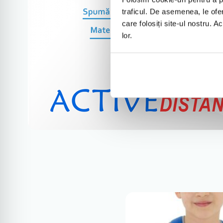
După îndepărtarea pansamentului din ghips, ca s
traficul. De asemenea, le ofer
care folosiți site-ul nostru. A
lor.