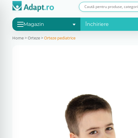
Magazin
Închiriere
Home
>
Orteze
>
Orteze pediatrice