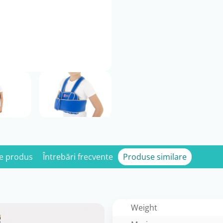
e produs
Întrebări frecvente
Produse similare
Weight