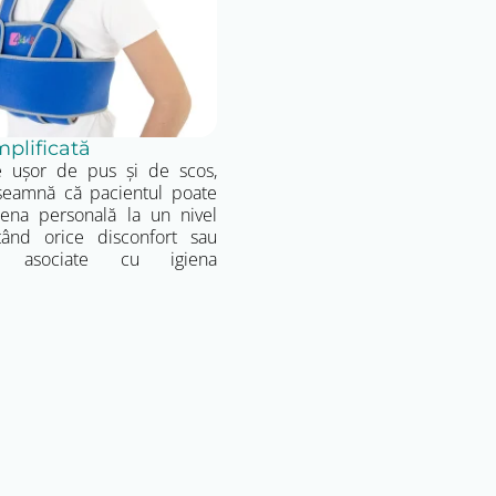
mplificată
e ușor de pus și de scos,
seamnă că pacientul poate
iena personală la un nivel
itând orice disconfort sau
ii asociate cu igiena