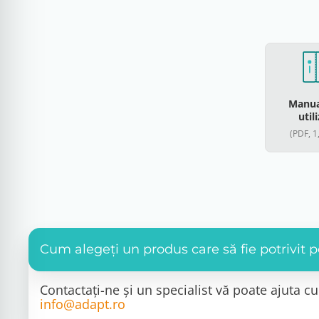
Manua
util
(PDF, 1
Cum alegeți un produs care să fie potrivit
Contactați-ne și un specialist vă poate ajuta 
info@adapt.ro