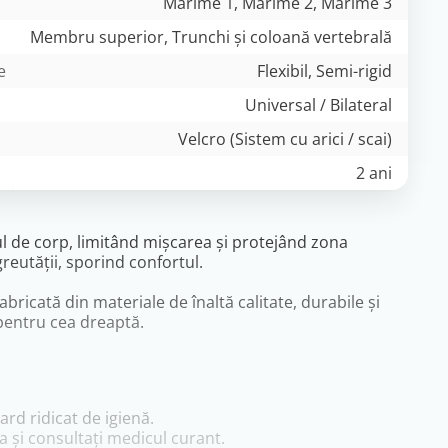
Marime 1, Marime 2, Marime 3
Membru superior, Trunchi și coloană vertebrală
e
Flexibil, Semi-rigid
Universal / Bilateral
Velcro (Sistem cu arici / scai)
2 ani
ul de corp, limitând mișcarea și protejând zona
greutății, sporind confortul.
ricată din materiale de înaltă calitate, durabile și
 pentru cea dreaptă.
rd ridicat de igienă.
ea și consultați medicul curant.