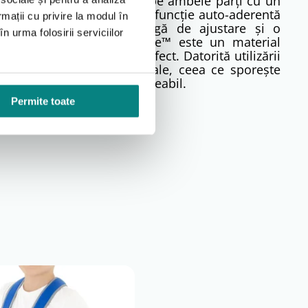
cat din spumă EVA laminată pe ambele părți cu un
ic, ușor de atașat. Această funcție auto-aderentă
rmații cu privire la modul în
stance™ oferă o gamă largă de ajustare și o
n urma folosirii serviciilor
rtant este că ActiveDistance™ este un material
ază corpul într-un mod perfect. Datorită utilizării
spozitivul este foarte moale, ceea ce sporește
rii. Este un material impermeabil.
Permite toate