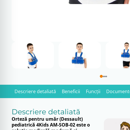
Descriere detaliată
Beneficii
Funcții
Document
Descriere detaliată
Orteză pentru umăr (Dessault)
pediatrică 4Kids AM-SOB-02 este o