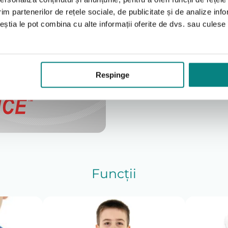
în 3 straturi. Este fabri
tabilizare.
strat de poliamidă neelast
im partenerilor de rețele sociale, de publicitate și de analize info
a materialului ActiveDi
ceștia le pot combina cu alte informații oferite de dvs. sau culese î
potrivire perfectă. Impo
neelastic, așadar stabilize
spumei pentru confort, di
confortul în timpul utiliză
Respinge
Funcții