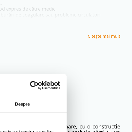
.
mod expres de către medic.
tulburări de coagulare sau probleme circulatorii
Citeşte mai mult
rectă a soarelui).
Despre
ire corectă
aminat tehnic de detensionare, cu o construcție
bandaj din ghips):
 sociale și pentru a analiza