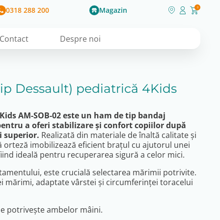
0318 288 200
Magazin
0
Contact
Despre noi
ip Dessault) pediatrică 4Kids
4Kids AM-SOB-02 este un ham de tip bandaj
entru a oferi stabilizare și confort copiilor după
 superior.
Realizată din materiale de înaltă calitate și
 orteză imobilizează eficient brațul cu ajutorul unei
iind ideală pentru recuperarea sigură a celor mici.
tamentului, este crucială selectarea mărimii potrivite.
ei mărimi, adaptate vârstei și circumferinței toracelui
se potrivește ambelor mâini.