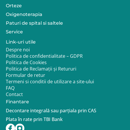
2–3 zile lucratoare pentru produsele aflate in
Orteze
stoc
3–5 saptamani pentru produsele disponibile la
Oxigenoterapia
comanda
Paturi de spital si saltele
Service
Un reprezentant Adapt.ro te poate ajuta sa alegi
accesoriile potrivite pentru configuratia completa a
Link-uri utile
caruciorului.
Despre noi
Politica de confidentialitate – GDPR
Politica de Cookies
Politica de Reclamații și Retururi
Formular de retur
Termeni si conditii de utilizare a site-ului
FAQ
Contact
Finantare
Decontare integrală sau parțiala prin CAS
Plata în rate prin TBI Bank