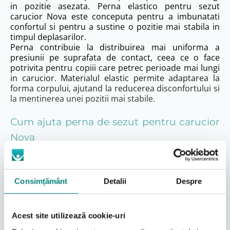
in pozitie asezata. Perna elastico pentru sezut
carucior Nova este conceputa pentru a imbunatati
confortul si pentru a sustine o pozitie mai stabila in
timpul deplasarilor.
Perna contribuie la distribuirea mai uniforma a
presiunii pe suprafata de contact, ceea ce o face
potrivita pentru copiii care petrec perioade mai lungi
in carucior. Materialul elastic permite adaptarea la
forma corpului, ajutand la reducerea disconfortului si
la mentinerea unei pozitii mai stabile.
Cum ajuta perna de sezut pentru carucior
Nova
Perna contribuie la distribuirea mai uniforma a
presiunii pe suprafata de contact, reducand
disconfortul aparut in timpul utilizarii indelungate.
Materialul elastic permite adaptarea la forma corpului
Consimțământ
Detalii
Despre
copilului, fara a crea puncte de presiune.
Este o solutie utila pentru imbunatatirea confortului
zilnic, fara a modifica configuratia principala a
Acest site utilizează cookie-uri
caruciorului.