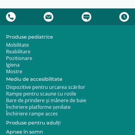
situatii:
Utilizare indelungata a caruciorului
Nevoia de confort suplimentar
Plimbari zilnice sau deplasari frecvente
Produse pediatrice
Compatibilitate
Mobilitate
Compatibila cu carucioarele Nova si Nova Evo.
Reabilitare
Pozitionare
Integrare in configuratia caruciorului
Igiena
Perna elastico face parte din categoria accesoriilor de
Mostre
confort. Poate fi utilizata impreuna cu alte sisteme de
Mediu de accesibilitate
pozitionare sau accesorii, in functie de nevoile
Dispozitive pentru urcarea scărilor
copilului.
Rampe pentru scaune cu rotile
Garantie si livrare
Bare de prindere și mânere de baie
Închiriere platforme șenilate
Produsul beneficiaza de garantia legala de
conformitate pentru defecte de fabricatie.
Închiriere rampe acces
Produse pentru adulţi
Termen de livrare:
Apnee în somn