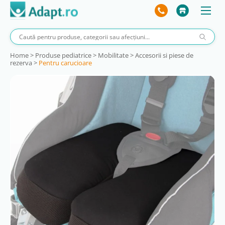
Home
>
Produse pediatrice
>
Mobilitate
>
Accesorii si piese de
rezerva
>
Pentru carucioare