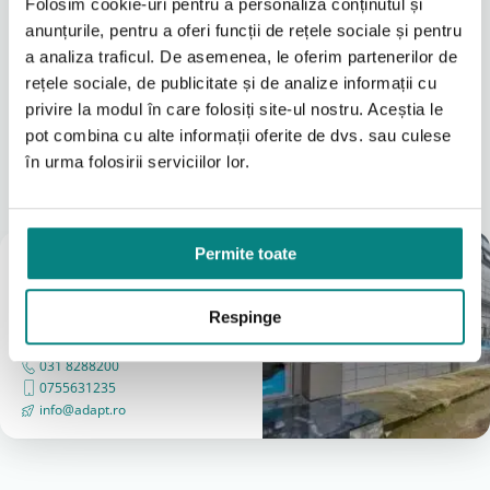
Folosim cookie-uri pentru a personaliza conținutul și
Confort si sustinere in utilizarea zilnica
anunțurile, pentru a oferi funcții de rețele sociale și pentru
a analiza traficul. De asemenea, le oferim partenerilor de
Perna elastico poate fi utilizata atat in interior, cat si
in exterior, fiind potrivita pentru plimbari, deplasari
rețele sociale, de publicitate și de analize informații cu
Citeşte mai mult
sau activitati zilnice. Ajuta copilul sa mentina o pozitie
privire la modul în care folosiți site-ul nostru. Aceștia le
mai relaxata si mai stabila in sezut.
pot combina cu alte informații oferite de dvs. sau culese
Din perspectiva practica, acest accesoriu
Locațiile noastre
în urma folosirii serviciilor lor.
completeaza sistemul de baza al caruciorului si
adauga un nivel suplimentar de confort.
A vedea tot
Caracteristici principale
Permite toate
Magazin
Material elastic pentru adaptare la forma
București
corpului
(Vezi Google reviews)
Respinge
Distribuire uniforma a presiunii
Confort sporit in utilizare prelungita
Bulevardul Iuliu Maniu 7-11
Usor de montat si indepartat
031 8288200
Greutate redusa si intretinere usoara
0755631235
info@adapt.ro
Cand este recomandata utilizarea
Perna de sezut este recomandata in urmatoarele