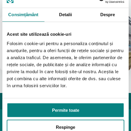
A vedea tot
Consimțământ
Detalii
Despre
Magazin
București
Acest site utilizează cookie-uri
(Vezi Google reviews)
Folosim cookie-uri pentru a personaliza conținutul și
Bulevardul Iuliu Maniu 7-11
anunțurile, pentru a oferi funcții de rețele sociale și pentru
031 8288200
a analiza traficul. De asemenea, le oferim partenerilor de
0755631235
info@adapt.ro
rețele sociale, de publicitate și de analize informații cu
privire la modul în care folosiți site-ul nostru. Aceștia le
pot combina cu alte informații oferite de dvs. sau culese
în urma folosirii serviciilor lor.
Permite toate
Produse pediatrice
Respinge
Mobilitate