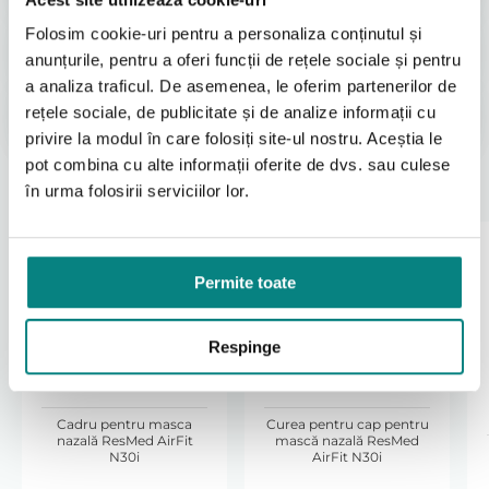
Când este recomandată înlocuirea
Cât durează livrarea?
Folosim cookie-uri pentru a personaliza conținutul și
pernuței
anunțurile, pentru a oferi funcții de rețele sociale și pentru
a analiza traficul. De asemenea, le oferim partenerilor de
când etanșarea nu mai este eficientă
Pot returna produsul?
în cazul apariției disconfortului nazal
rețele sociale, de publicitate și de analize informații cu
atunci când materialul prezintă semne vizibile
privire la modul în care folosiți site-ul nostru. Aceștia le
de uzură
pot combina cu alte informații oferite de dvs. sau culese
Produse Recomandate
în urma folosirii serviciilor lor.
Garanție
Produsul beneficiază exclusiv de garanția legală de
conformitate pentru defecte de fabricație, conform
Permite toate
9%
13%
legislației aplicabile produselor de uz individual.
Livrare
Respinge
Pentru produsele aflate în stoc, livrarea se realizează,
de regulă, în
2–3 zile lucrătoare
. Pentru produsele la
comandă specială, termenul de livrare poate varia și
va fi comunicat la confirmarea comenzii.
Cadru pentru masca
Curea pentru cap pentru
nazală ResMed AirFit
mască nazală ResMed
N30i
AirFit N30i