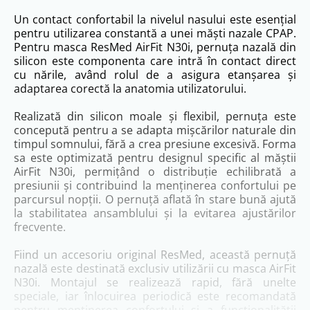
Un contact confortabil la nivelul nasului este esențial
pentru utilizarea constantă a unei măști nazale CPAP.
Pentru masca ResMed AirFit N30i, pernuța nazală din
silicon este componenta care intră în contact direct
cu nările, având rolul de a asigura etanșarea și
adaptarea corectă la anatomia utilizatorului.
Realizată din silicon moale și flexibil, pernuța este
concepută pentru a se adapta mișcărilor naturale din
timpul somnului, fără a crea presiune excesivă. Forma
sa este optimizată pentru designul specific al măștii
AirFit N30i, permițând o distribuție echilibrată a
presiunii și contribuind la menținerea confortului pe
parcursul nopții. O pernuță aflată în stare bună ajută
la stabilitatea ansamblului și la evitarea ajustărilor
frecvente.
Fiind un accesoriu original ResMed, această pernuță
nazală este destinată exclusiv utilizării cu masca AirFit
N30i. Montajul se realizează rapid, fără unelte
speciale, iar înlocuirea periodică este recomandată