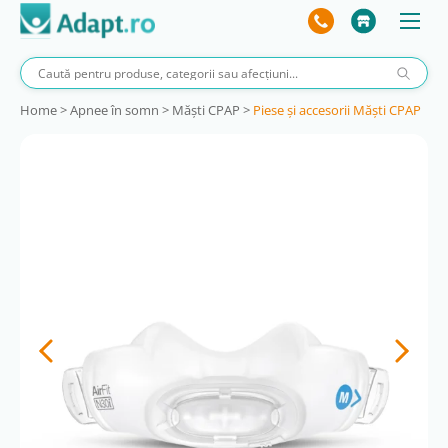
Home
>
Apnee în somn
>
Măşti CPAP
>
Piese și accesorii Măști CPAP