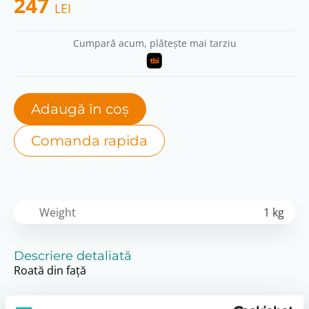
247
LEI
Cumpară acum, plătește mai tarziu
Adaugă în coș
Comanda rapida
Weight
1 kg
Descriere detaliată
Roată din faţă