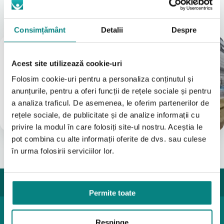
Locațiile noastre
A vedea tot
Consimțământ
Detalii
Despre
Magazin
București
Acest site utilizează cookie-uri
(Vezi Google reviews)
Folosim cookie-uri pentru a personaliza conținutul și
Bulevardul Iuliu Maniu 7-11
anunțurile, pentru a oferi funcții de rețele sociale și pentru
031 8288200
a analiza traficul. De asemenea, le oferim partenerilor de
0755631235
rețele sociale, de publicitate și de analize informații cu
info@adapt.ro
privire la modul în care folosiți site-ul nostru. Aceștia le
pot combina cu alte informații oferite de dvs. sau culese
în urma folosirii serviciilor lor.
Permite toate
Produse pediatrice
Respinge