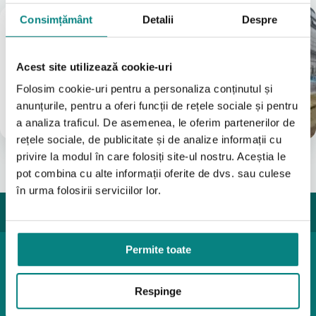
Consimțământ
Detalii
Despre
Magazin
București
(Vezi Google reviews)
Acest site utilizează cookie-uri
Bulevardul Iuliu Maniu 7-11
Folosim cookie-uri pentru a personaliza conținutul și
031 8288200
anunțurile, pentru a oferi funcții de rețele sociale și pentru
0755631235
info@adapt.ro
a analiza traficul. De asemenea, le oferim partenerilor de
rețele sociale, de publicitate și de analize informații cu
privire la modul în care folosiți site-ul nostru. Aceștia le
pot combina cu alte informații oferite de dvs. sau culese
în urma folosirii serviciilor lor.
Permite toate
Produse pediatrice
Mobilitate
Respinge
Reabilitare
Pozitionare