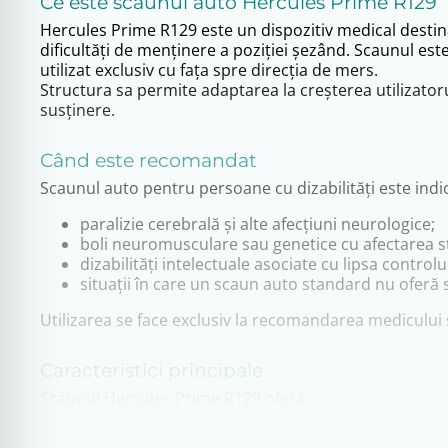
Ce este scaunul auto Hercules Prime R129
Hercules Prime R129 este un dispozitiv medical destinat
dificultăți de menținere a poziției șezând. Scaunul est
utilizat exclusiv cu fața spre direcția de mers.
Structura sa permite adaptarea la creșterea utilizatorul
susținere.
Când este recomandat
Scaunul auto pentru persoane cu dizabilități este indic
paralizie cerebrală și alte afecțiuni neurologice;
boli neuromusculare sau genetice cu afectarea sta
dizabilități intelectuale asociate cu lipsa controlu
situații în care un scaun auto standard nu oferă s
Utilizarea se face exclusiv la recomandarea medicului s
Caracteristici principale
Scaunul Hercules Prime R129 oferă:
susținere avansată pentru trunchi, pelvis și cap;