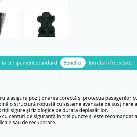
s în echipament standard
Beneficii
Întrebări frecvente
 a asigura poziționarea corectă și protecția pasagerilor cu 
ină o structură robustă cu sisteme avansate de susținere a
iții sigure și fiziologice pe durata deplasărilor.
e cu centuri de siguranță în trei puncte și este recomandat 
edicale sau de recuperare.