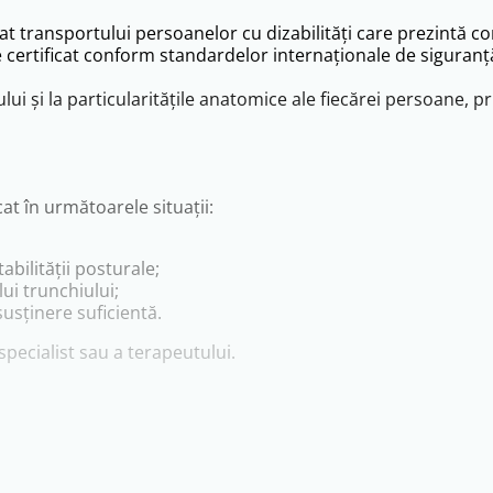
 transportului persoanelor cu dizabilități care prezintă con
e certificat conform standardelor internaționale de siguranț
ui și la particularitățile anatomice ale fiecărei persoane, pr
at în următoarele situații:
bilității posturale;
lui trunchiului;
usținere suficientă.
pecialist sau a terapeutului.