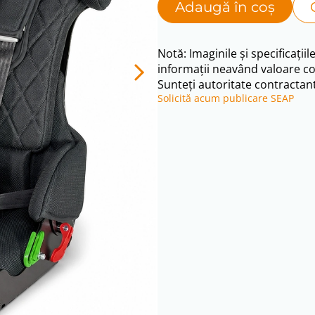
Adaugă în coș
Notă: Imaginile și specificațiil
informații neavând valoare co
Sunteți autoritate contractant
Solicită acum publicare SEAP