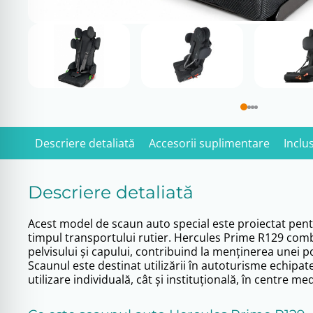
Descriere detaliată
Accesorii suplimentare
Inclu
Descriere detaliată
Acest model de scaun auto special este proiectat pentru
timpul transportului rutier. Hercules Prime R129 comb
pelvisului și capului, contribuind la menținerea unei poz
Scaunul este destinat utilizării în autoturisme echipat
utilizare individuală, cât și instituțională, în centre m