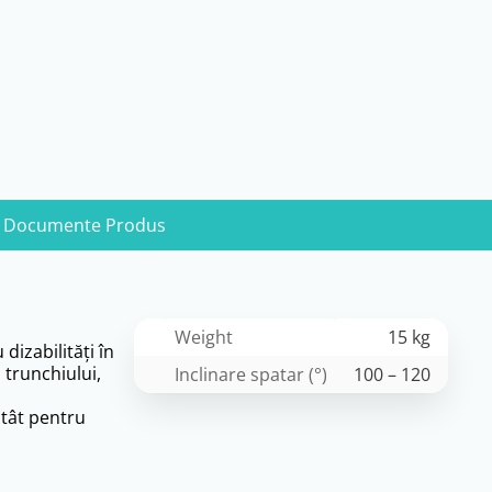
Documente Produs
Weight
15 kg
dizabilități în
 trunchiului,
Inclinare spatar (°)
100 – 120
atât pentru