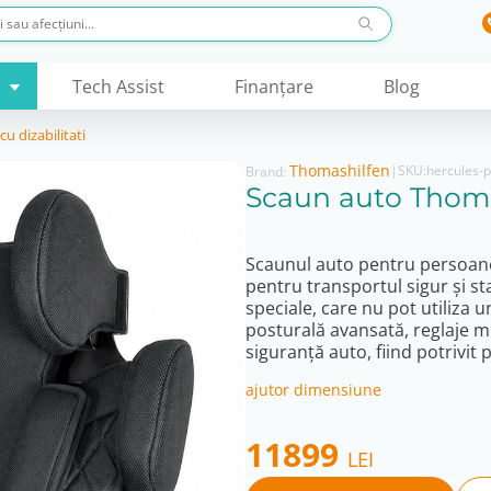
Tech Assist
Finanţare
Blog
u dizabilitati
Thomashilfen
|
SKU:
hercules-
Brand:
Scaun auto Thom
Scaunul auto pentru persoane
pentru transportul sigur și sta
speciale, care nu pot utiliza
posturală avansată, reglaje m
siguranță auto, fiind potrivit 
ajutor dimensiune
11899
LEI