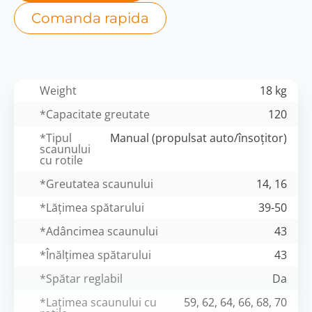
Comanda rapida
Weight
18 kg
*Capacitate greutate
120
*Tipul
Manual (propulsat auto/însoțitor)
scaunului
cu rotile
*Greutatea scaunului
14, 16
*Lățimea spătarului
39-50
*Adâncimea scaunului
43
*Înălțimea spătarului
43
*Spătar reglabil
Da
*Lațimea scaunului cu
59, 62, 64, 66, 68, 70