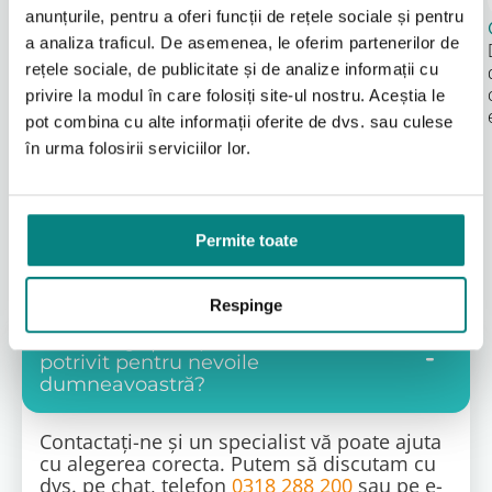
anunțurile, pentru a oferi funcții de rețele sociale și pentru
a analiza traficul. De asemenea, le oferim partenerilor de
Design Stabil și Robust
rețele sociale, de publicitate și de analize informații cu
Noul scaun cu rotile oferă o construcție stabilă, robustă și
de încredere, reprezentând un standard înalt de calitate.
privire la modul în care folosiți site-ul nostru. Aceștia le
Conceput pentru persoane cu dificultăți de mobilitate,
pot combina cu alte informații oferite de dvs. sau culese
acest model garantează o utilizare sigură și durabilă.
în urma folosirii serviciilor lor.
Permite toate
Întrebări frecvente
Respinge
Cum alegeți un produs care să fie
potrivit pentru nevoile
dumneavoastră?
Contactați-ne și un specialist vă poate ajuta
cu alegerea corecta. Putem să discutam cu
dvs. pe chat, telefon
0318 288 200
sau pe e-