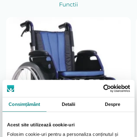
Functii
Şase mărimi diferite
Cotieră doar B03
Roțile din față sunt din kripton, roțile din spate
sunt umflate
Osie cu eliberare rapidă a roţilor din spate.
Consimțământ
Detalii
Despre
Acest site utilizează cookie-uri
Folosim cookie-uri pentru a personaliza conținutul și