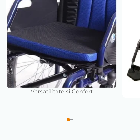
pentru persoane cu dificultăţi de mobilitate. Noul
model este dotat cu un scaun confortabil şi perne
pentru spate şi frâne de asistenţă. Mecanismul de
pliere pe spate inclus situat lângă cotierele pliante
permite reducerea dimensiunii scaunului cu rotile în
timpul transportului
Versatilitate și Confort
Funcţii: