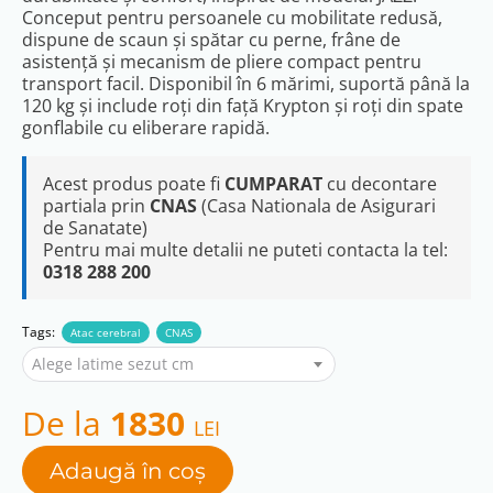
Conceput pentru persoanele cu mobilitate redusă,
dispune de scaun și spătar cu perne, frâne de
asistență și mecanism de pliere compact pentru
transport facil. Disponibil în 6 mărimi, suportă până la
120 kg și include roți din față Krypton și roți din spate
gonflabile cu eliberare rapidă.
Acest produs poate fi
CUMPARAT
cu decontare
partiala prin
CNAS
(Casa Nationala de Asigurari
de Sanatate)
Pentru mai multe detalii ne puteti contacta la tel:
0318 288 200
Tags:
Atac cerebral
CNAS
Alege latime sezut cm
De la
1830
LEI
Adaugă în coș