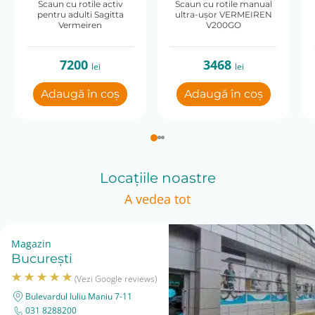
Scaun cu rotile activ
Scaun cu rotile manual
pentru adulti Sagitta
ultra-ușor VERMEIREN
Vermeiren
V200GO
7200
3468
lei
lei
Adaugă în coș
Adaugă în coș
Locațiile noastre
A vedea tot
Magazin
București
(Vezi Google reviews)
Bulevardul Iuliu Maniu 7-11
031 8288200