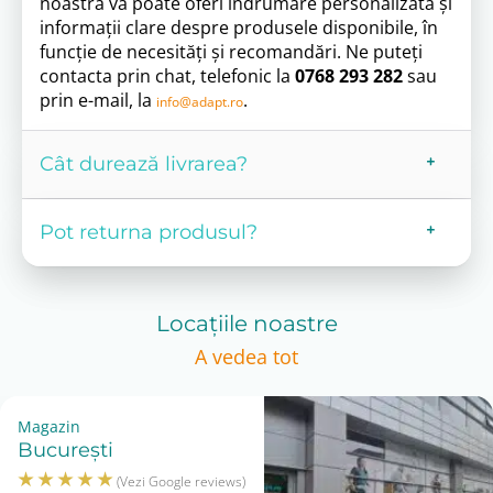
noastră vă poate oferi îndrumare personalizată și
informații clare despre produsele disponibile, în
funcție de necesități și recomandări. Ne puteți
contacta prin chat, telefonic la
0768 293 282
sau
prin e-mail, la
.
info@adapt.ro
Cât durează livrarea?
Pot returna produsul?
Locațiile noastre
A vedea tot
Magazin
București
(Vezi Google reviews)