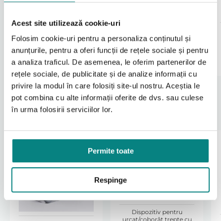
Scaun cu rotile electric
Utilizare: interior și exterior
Vermeiren FOREST 3
Tip produs: scaun cu rotile verticalizabil electric
Acest site utilizează cookie-uri
Clasă dispozitiv:
B
Original
Current
De la
13500
lei
Folosim cookie-uri pentru a personaliza conținutul și
price
price
21100
12890
lei
lei
Dimensiunile și valorile pot varia în funcție de configurație.
was:
is:
anunțurile, pentru a oferi funcții de rețele sociale și pentru
13500 lei.
12890 lei.
Selectați
Adaugă în coș
a analiza traficul. De asemenea, le oferim partenerilor de
Utilizare
rețele sociale, de publicitate și de analize informații cu
Scaunul cu rotile verticalizabil Forest 3 SU este
destinat utilizării de către
o singură persoană
.
privire la modul în care folosiți site-ul nostru. Aceștia le
Funcția de verticalizare trebuie utilizată exclusiv
pot combina cu alte informații oferite de dvs. sau culese
conform instrucțiunilor producătorului, cu centura de
în urma folosirii serviciilor lor.
siguranță și suportul pentru genunchi corect
Produse Recomandate
poziționate.
Încărcarea bateriilor se face doar cu încărcătorul
original furnizat, într-un spațiu interior, bine ventilat.
Permite toate
Instrucțiunile complete de utilizare și siguranță sunt
disponibile în manualul livrat împreună cu produsul.
Respinge
Livrare
Produsul este livrat prin curier, ambalat
corespunzător pentru transport în siguranță.
Dispozitiv pentru
Termenul de livrare este comunicat la plasarea
urcat/coborât trepte cu