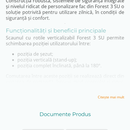
Construcția robustă, sistemele de siguranță integrate
și nivelul ridicat de personalizare fac din Forest 3 SU o
soluție potrivită pentru utilizare zilnică, în condiții de
siguranță și confort.
Funcționalități și beneficii principale
Scaunul cu rotile verticalizabil Forest 3 SU permite
schimbarea poziției utilizatorului între:
poziția de șezut;
poziția verticală (stand-up);
poziția complet înclinată, până la 180°.
Comutarea între aceste poziții se realizează direct din
unitatea de comandă, într-un mod controlat și sigur.
Funcția de verticalizare poate contribui la
îmbunătățirea circulației, redistribuirea presiunii și
Citeşte mai mult
facilitarea anumitor activități zilnice.
Pentru siguranță sporită în timpul utilizării funcției
stand-up, scaunul este echipat cu:
Documente Produs
centură de siguranță la nivelul pieptului;
suport pentru genunchi căptușit, care oferă