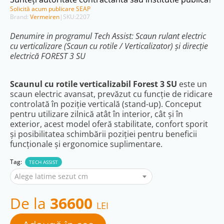
Solicită acum publicare SEAP
Brand:
Vermeiren
|
SKU:
2207
Denumire in programul Tech Assist: Scaun rulant electric
cu verticalizare (Scaun cu rotile / Verticalizator) și direcție
electrică FOREST 3 SU
Scaunul cu rotile verticalizabil Forest 3 SU
este un
scaun electric avansat, prevăzut cu funcție de ridicare
controlată în poziție verticală (stand-up). Conceput
pentru utilizare zilnică atât în interior, cât și în
exterior, acest model oferă stabilitate, confort sporit
și posibilitatea schimbării poziției pentru beneficii
funcționale și ergonomice suplimentare.
Tag:
TECH ASSIST
Alege latime sezut cm
De la
36600
LEI