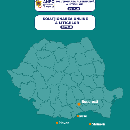
Utilizare și confort
Acorn 180 este conceput pentru a reda utilizatorului
mai multă autonomie în deplasarea între niveluri.
Scaunul se deplasează de-a lungul șinei, iar
utilizatorul poate urca sau coborî treptele fără efortul
fizic necesar mersului pe scară.
Manualul arată că utilizarea corectă începe cu
coborârea suportului pentru picioare, coborârea
șezutului și a brațelor, așezarea utilizatorului, fixarea
centurii și acționarea comenzilor de deplasare. La
capătul traseului, scaunul poate pivota pentru a
permite coborârea mai sigură, iar acesta trebuie
blocat în poziție înainte ca utilizatorul să se ridice.
:contentReference[oaicite:4]{index=4}
Scaun pivotant și acces mai sigur
Scaunul pivotant este important pentru siguranță,
deoarece permite utilizatorului să se întoarcă spre
zona de debarcare, nu direct spre scară. Manualul
Acorn 180 menționează poziții de pivotare la 45° și
80°, în funcție de tipul de palier și configurația
instalată. :contentReference[oaicite:5]{index=5}