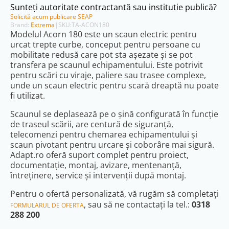
Sunteți autoritate contractantă sau institutie publică?
Solicită acum publicare SEAP
Brand:
Extrema
|
SKU:
TA-ACON180
Modelul Acorn 180 este un scaun electric pentru
urcat trepte curbe, conceput pentru persoane cu
mobilitate redusă care pot sta așezate și se pot
transfera pe scaunul echipamentului. Este potrivit
pentru scări cu viraje, paliere sau trasee complexe,
unde un scaun electric pentru scară dreaptă nu poate
fi utilizat.
Scaunul se deplasează pe o șină configurată în funcție
de traseul scării, are centură de siguranță,
telecomenzi pentru chemarea echipamentului și
scaun pivotant pentru urcare și coborâre mai sigură.
Adapt.ro oferă suport complet pentru proiect,
documentație, montaj, avizare, mentenanță,
întreținere, service și intervenții după montaj.
Pentru o ofertă personalizată, vă rugăm să completați
, sau să ne contactați la tel.:
0318
FORMULARUL DE OFERTA
288 200