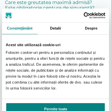
Care este greutatea maximă admisă?
Este obligatorie centura de siguranță?
Funcționează în caz de pană de curent?
Cum pot primi o ofertă?
Consimțământ
Detalii
Despre
Modelul Acorn 180 este un scaun electric pentru
urcat trepte curbe, conceput pentru persoane cu
mobilitate redusă care pot sta așezate și au nevoie de
o soluție sigură pentru deplasarea între niveluri.
Acest site utilizează cookie-uri
Produsul este potrivit pentru scări cu viraje, paliere,
Folosim cookie-uri pentru a personaliza conținutul și
întoarceri sau trasee complexe, unde o soluție pentru
scară dreaptă nu este suficientă.
anunțurile, pentru a oferi funcții de rețele sociale și pentru
a analiza traficul. De asemenea, le oferim partenerilor de
Acorn 180 este o soluție de tip stairlift, adică un scaun
rețele sociale, de publicitate și de analize informații cu
motorizat care se deplasează pe o șină montată de-a
privire la modul în care folosiți site-ul nostru. Aceștia le
lungul scării. Spre deosebire de o platformă pentru
pot combina cu alte informații oferite de dvs. sau culese
scaun rulant, acest produs presupune ca utilizatorul
să se transfere pe scaunul echipamentului înainte de
în urma folosirii serviciilor lor.
deplasare.
Scaun electric pentru urcat trepte curbe
Permite toate