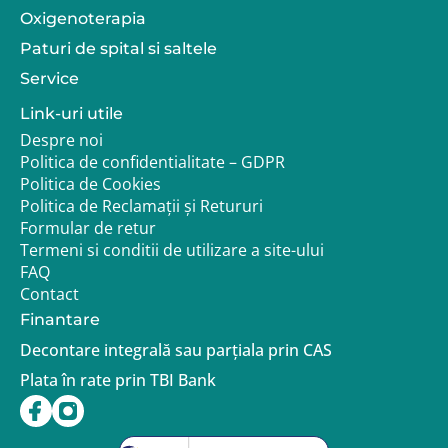
Avantaje principale
Oxigenoterapia
soluție pentru scări curbe, cu viraje sau paliere;
Paturi de spital si saltele
șină configurată în funcție de traseul real al
Service
scării;
potrivit pentru persoane cu mobilitate redusă
Link-uri utile
care se pot transfera pe scaun;
Despre noi
centură de siguranță pentru utilizare în timpul
Politica de confidentialitate – GDPR
deplasării;
Politica de Cookies
scaun pivotant pentru urcare și coborâre mai
Politica de Reclamații și Retururi
sigură la capătul traseului;
Formular de retur
scaun, brațe și suport pentru picioare
rabatabile, pentru economie de spațiu;
Termeni si conditii de utilizare a site-ului
telecomenzi pentru chemarea stairlift-ului la
FAQ
nivelul dorit;
Contact
funcționare pe baterii, cu utilizare posibilă și în
Finantare
caz de întrerupere a alimentării;
senzori și margini sensibile la presiune pentru
Decontare integrală sau parțiala prin CAS
oprirea echipamentului în caz de obstacol;
Plata în rate prin TBI Bank
soluție potrivită pentru locuințe, instituții și
spații interioare, în funcție de proiect.