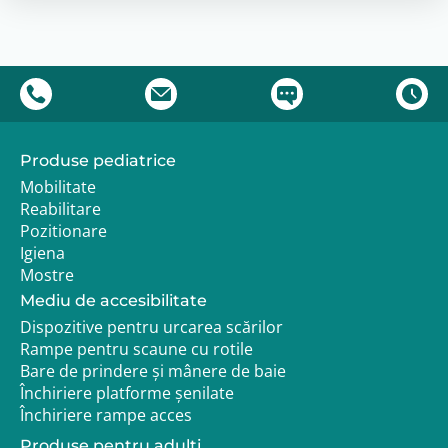
Marime recomandata
Marimea 1 este recomandata pentru utilizatori cu
inaltime intre 79 si 117 cm.
Consultanta Adapt.ro
Produse pediatrice
Un consultant Adapt.ro va poate ajuta cu alegerea
Mobilitate
configuratiei potrivite, accesoriilor necesare si
Reabilitare
ajustarea produsului in functie de nevoile
Pozitionare
utilizatorului.
Igiena
Mostre
Garantie si livrare
Mediu de accesibilitate
Produsul beneficiaza de garantia legala de
conformitate pentru defecte de fabricatie.
Dispozitive pentru urcarea scărilor
Rampe pentru scaune cu rotile
Termenul de livrare poate varia in functie de
Bare de prindere și mânere de baie
configuratie si disponibilitatea produsului.
Închiriere platforme șenilate
Închiriere rampe acces
Produse pentru adulţi