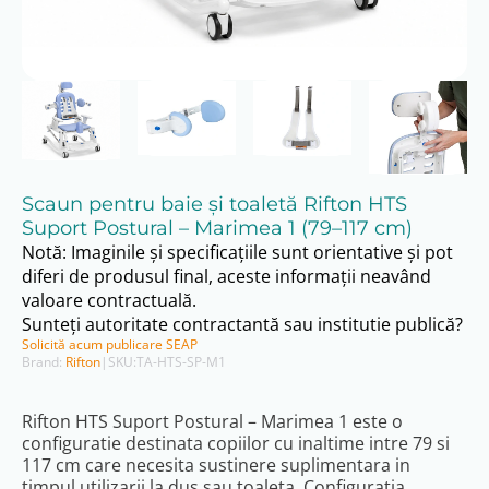
Scaun pentru baie și toaletă Rifton HTS
Suport Postural – Marimea 1 (79–117 cm)
Notă: Imaginile și specificațiile sunt orientative și pot
diferi de produsul final, aceste informații neavând
valoare contractuală.
Sunteți autoritate contractantă sau institutie publică?
Solicită acum publicare SEAP
Brand:
Rifton
|
SKU:
TA-HTS-SP-M1
Rifton HTS Suport Postural – Marimea 1 este o
configuratie destinata copiilor cu inaltime intre 79 si
117 cm care necesita sustinere suplimentara in
timpul utilizarii la dus sau toaleta. Configuratia