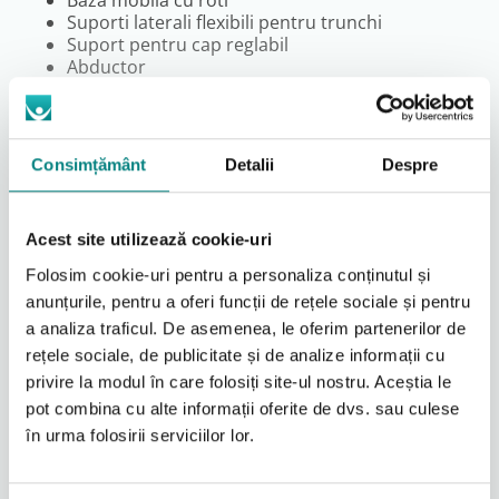
Baza mobila cu roti
Suporti laterali flexibili pentru trunchi
Suport pentru cap reglabil
Abductor
Centura pentru sustinere
Suport postural pentru activitatile de
Consimțământ
Detalii
Despre
igiena
Aceasta configuratie HTS este conceputa pentru copiii
care au nevoie de stabilizare suplimentara in timpul
Acest site utilizează cookie-uri
utilizarii la dus sau toaleta.
Folosim cookie-uri pentru a personaliza conținutul și
Suportii laterali flexibili ajuta la mentinerea unei
anunțurile, pentru a oferi funcții de rețele sociale și pentru
pozitii corecte a trunchiului, iar suportul pentru cap
contribuie la confort si sustinere suplimentara.
a analiza traficul. De asemenea, le oferim partenerilor de
Citeşte mai mult
rețele sociale, de publicitate și de analize informații cu
Mobilitate si transfer facil
privire la modul în care folosiți site-ul nostru. Aceștia le
Baza mobila cu roti permite deplasarea usoara si
pot combina cu alte informații oferite de dvs. sau culese
Documente Produs
utilizarea produsului in diferite zone ale baii. Sistemul
în urma folosirii serviciilor lor.
este gandit pentru a simplifica activitatile de transfer
si ingrijire zilnica.