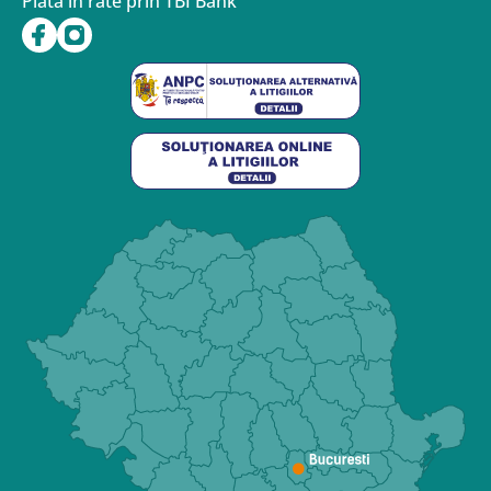
Plata în rate prin TBI Bank