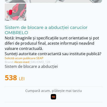
Sistem de blocare a abducţiei carucior
OMBRELO
Notă: Imaginile și specificațiile sunt orientative și pot
diferi de produsul final, aceste informații neavând
valoare contractuală.
Sunteți autoritate contractantă sau institutie publică?
Solicită acum publicare SEAP
Brand:
Akces-med
|
SKU:
OMO_128
Sistem de blocare a abducţiei
538
LEI
Cumpară acum, plătește mai tarziu