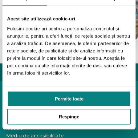
(Vezi Google reviews)
Bulevardul Iuliu Maniu 7-11
Acest site utilizează cookie-uri
031 8288200
0755631235
Folosim cookie-uri pentru a personaliza conținutul și
info@adapt.ro
anunțurile, pentru a oferi funcții de rețele sociale și pentru
a analiza traficul. De asemenea, le oferim partenerilor de
rețele sociale, de publicitate și de analize informații cu
privire la modul în care folosiți site-ul nostru. Aceștia le
pot combina cu alte informații oferite de dvs. sau culese
în urma folosirii serviciilor lor.
Produse pediatrice
Permite toate
Mobilitate
Reabilitare
Pozitionare
Respinge
Igiena
Mostre
Mediu de accesibilitate