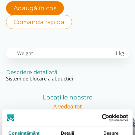
Adaugă în coș
Comanda rapida
Weight
1 kg
Descriere detaliată
Sistem de blocare a abducţiei
Locațiile noastre
A vedea tot
Magazin
București
Consimțământ
Detalii
Despre