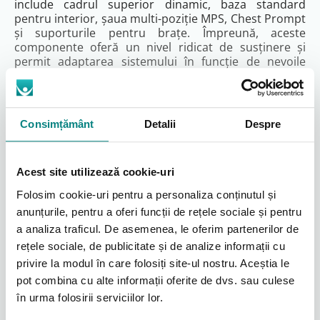
include cadrul superior dinamic, baza standard
pentru interior, șaua multi-poziție MPS, Chest Prompt
și suporturile pentru brațe. Împreună, aceste
componente oferă un nivel ridicat de susținere și
permit adaptarea sistemului în funcție de nevoile
posturale și obiectivele terapeutice ale utilizatorului.
Configurație inclusă în programul Tech
Consimțământ
Detalii
Despre
Assist
Cadru superior dinamic Rifton Pacer, Mărimea 3
– cod 3303202
Acest site utilizează cookie-uri
Bază standard pentru interior, cu 4 roți de 140
Folosim cookie-uri pentru a personaliza conținutul și
mm, frână de parcare, frână de frecare, sistem
anunțurile, pentru a oferi funcții de rețele sociale și pentru
anti-recul și blocare direcțională – cod 3303204
Șa multi-poziție MPS pentru poziționarea
a analiza traficul. De asemenea, le oferim partenerilor de
pelvisului – cod 3302012
rețele sociale, de publicitate și de analize informații cu
Chest Prompt – suport toracic anterior-lateral,
Citeşte mai mult
privire la modul în care folosiți site-ul nostru. Aceștia le
cu bracket de prindere – cod 3302002
pot combina cu alte informații oferite de dvs. sau culese
Suporturi pentru brațe Arm Prompts, cu
în urma folosirii serviciilor lor.
mânere și sistem de prindere – cod 3301001
Documente Produs