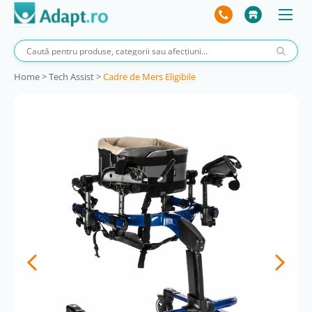
Home
>
Tech Assist
>
Cadre de Mers Eligibile