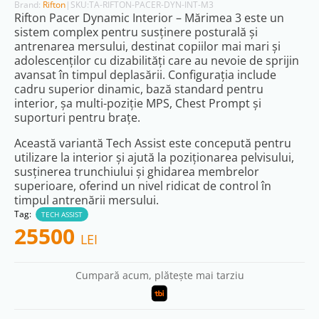
Brand:
Rifton
|
SKU:
TA-RIFTON-PACER-DYN-INT-M3
Rifton Pacer Dynamic Interior – Mărimea 3 este un
sistem complex pentru susținere posturală și
antrenarea mersului, destinat copiilor mai mari și
adolescenților cu dizabilități care au nevoie de sprijin
avansat în timpul deplasării. Configurația include
cadru superior dinamic, bază standard pentru
interior, șa multi-poziție MPS, Chest Prompt și
suporturi pentru brațe.
Această variantă Tech Assist este concepută pentru
utilizare la interior și ajută la poziționarea pelvisului,
susținerea trunchiului și ghidarea membrelor
superioare, oferind un nivel ridicat de control în
timpul antrenării mersului.
Tag:
TECH ASSIST
25500
LEI
Cumpară acum, plătește mai tarziu