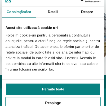
A vedea tot
Consimțământ
Detalii
Despre
Magazin
București
Acest site utilizează cookie-uri
(Vezi Google reviews)
Folosim cookie-uri pentru a personaliza conținutul și
Bulevardul Iuliu Maniu 7-11
anunțurile, pentru a oferi funcții de rețele sociale și pentru
031 8288200
a analiza traficul. De asemenea, le oferim partenerilor de
0755631235
info@adapt.ro
rețele sociale, de publicitate și de analize informații cu
privire la modul în care folosiți site-ul nostru. Aceștia le
pot combina cu alte informații oferite de dvs. sau culese
în urma folosirii serviciilor lor.
Permite toate
Produse pediatrice
Respinge
Mobilitate