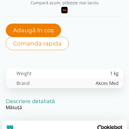
Cumpară acum, plătește mai tarziu
Adaugă în coș
Comanda rapida
Weight
1 kg
Brand
Akces Med
Descriere detaliată
Măsuță
Locațiile noastre