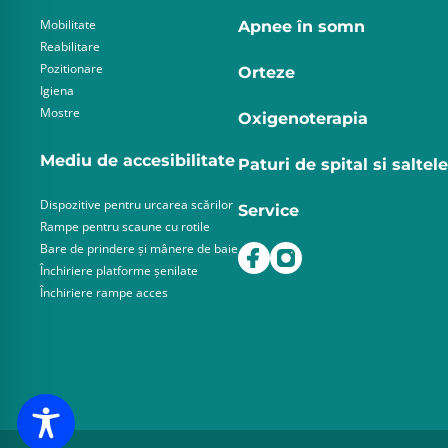
Mobilitate
Apnee în somn
Reabilitare
Pozitionare
Orteze
Igiena
Mostre
Oxigenoterapia
Mediu de accesibilitate
Paturi de spital si saltele
Dispozitive pentru urcarea scărilor
Service
Rampe pentru scaune cu rotile
Bare de prindere și mânere de baie
Închiriere platforme șenilate
Închiriere rampe acces