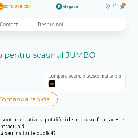
0318 288 200
Magazin
0
Contact
Despre noi
ap pentru scaunul JUMBO
Cumpară acum, plătește mai tarziu
Comanda rapida
e sunt orientative și pot diferi de produsul final, aceste
ntractuală.
ă sau institutie publică?