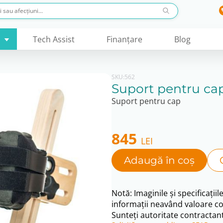
Tech Assist
Finanţare
Blog
SKU:
562
Suport pentru c
Suport pentru cap
845
LEI
Adaugă în coș
Notă: Imaginile și specificațiil
informații neavând valoare co
Sunteți autoritate contractant