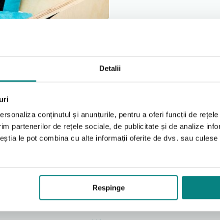
Detalii
uri
rsonaliza conținutul și anunțurile, pentru a oferi funcții de rețele
im partenerilor de rețele sociale, de publicitate și de analize info
ceștia le pot combina cu alte informații oferite de dvs. sau culese î
Respinge