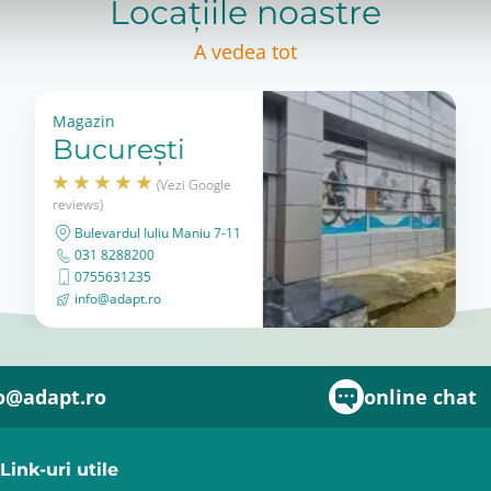
Locațiile noastre
A vedea tot
Magazin
București
(Vezi Google
reviews)
Bulevardul Iuliu Maniu 7-11
031 8288200
0755631235
info@adapt.ro
o@adapt.ro
online chat
Link-uri utile