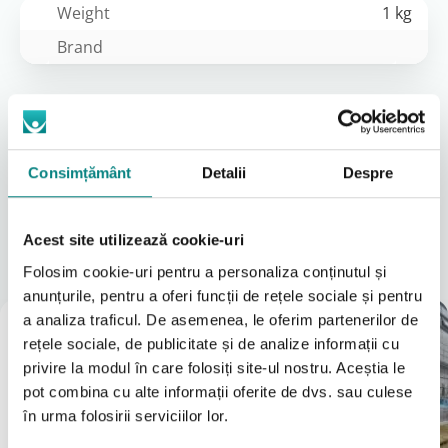
Weight
1 kg
Brand
Descriere detaliată
Suport pentru picioare (adâncimea scurtă 12 cm,
lungimea lungă 18 cm)
Consimțământ
Detalii
Despre
Locațiile noastre
Acest site utilizează cookie-uri
A vedea tot
Folosim cookie-uri pentru a personaliza conținutul și
anunțurile, pentru a oferi funcții de rețele sociale și pentru
a analiza traficul. De asemenea, le oferim partenerilor de
Magazin
rețele sociale, de publicitate și de analize informații cu
București
privire la modul în care folosiți site-ul nostru. Aceștia le
(Vezi Google reviews)
pot combina cu alte informații oferite de dvs. sau culese
Bulevardul Iuliu Maniu 7-11
în urma folosirii serviciilor lor.
031 8288200
0755631235