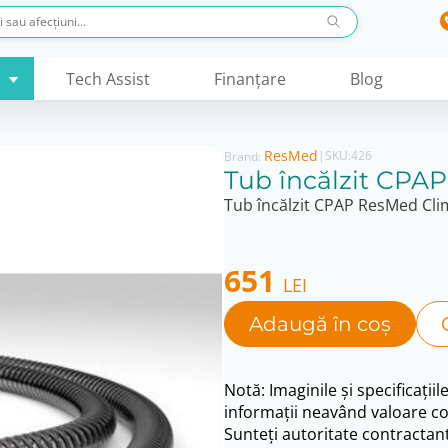
Tech Assist
Finanţare
Blog
ResMed
|
SKU:
426
Brand:
Tub încălzit CPA
Tub încălzit CPAP ResMed Cli
651
LEI
Adaugă în coș
Notă: Imaginile și specificațiil
informații neavând valoare co
Sunteți autoritate contractant