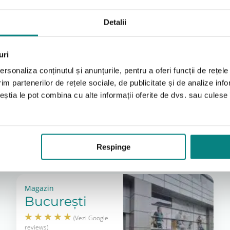
Detalii
uri
rsonaliza conținutul și anunțurile, pentru a oferi funcții de rețele
im partenerilor de rețele sociale, de publicitate și de analize info
ceștia le pot combina cu alte informații oferite de dvs. sau culese î
Locațiile noastre
Respinge
A vedea tot
Magazin
București
(Vezi Google
reviews)