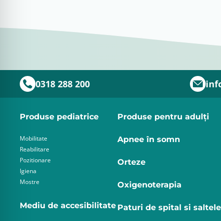
0318 288 200
inf
Produse pediatrice
Produse pentru adulţi
Mobilitate
Apnee în somn
Reabilitare
Pozitionare
Orteze
Igiena
Mostre
Oxigenoterapia
Mediu de accesibilitate
Paturi de spital si saltele