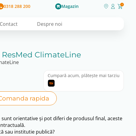
0318 288 200
Magazin
0
Contact
Despre noi
P ResMed ClimateLine
mateLine
Cumpară acum, plătește mai tarziu
Comanda rapida
e sunt orientative și pot diferi de produsul final, aceste
ntractuală.
ă sau institutie publică?