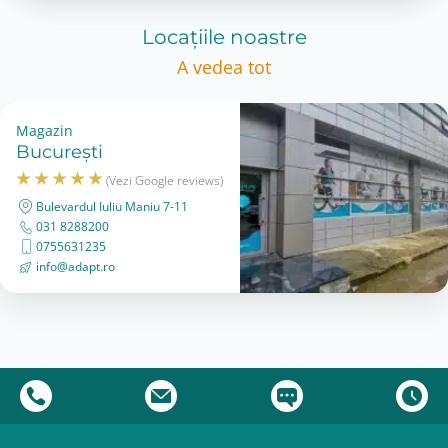
Locațiile noastre
A vedea tot
Magazin
București
(Vezi Google reviews)
Bulevardul Iuliu Maniu 7-11
031 8288200
0755631235
info@adapt.ro