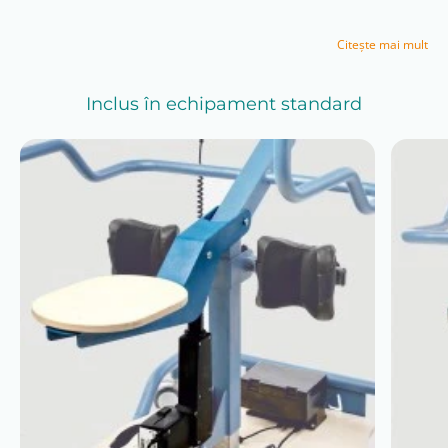
Verticalizator static Akces-Med Lifter
este proiectat
având în minte siguranța copilului și liniștea
dumneavoastră. Scaunul nu doar că îl ridică, ci se
Citeşte mai mult
transformă într-un suport pelvin perfect stabil,
asigurând o poziție corectă și sigură. Suporturile
pentru genunchi, cu formă ergonomică și ajustabile,
Inclus în echipament standard
oferă stabilitate suplimentară.
Pentru copiii cu pareză la nivelul membrelor
superioare, se poate adăuga un stabilizator pentru
trunchi. Mai mult, dispozitivul include o funcție de
siguranță vitală: chiar dacă bateria se descarcă,
sistemul va coborî întotdeauna copilul înapoi în
siguranță, în poziția șezând.
Lifter devine rapid un partener în activitățile zilnice.
Tăvița sa complet reglabilă este perfectă pentru a face
temele, pentru a desena, sau pentru a se juca pe
tabletă, integrând terapia în rutina de zi cu zi într-un
mod natural și plăcut. Este un ajutor de neînlocuit,
potrivit pentru copii și adolescenți cu înălțimea între
120 și 200 cm , fiind indicat în afecțiuni precum
paralizia cerebrală (CP), distrofii musculare sau leziuni
ale măduvei spinării.