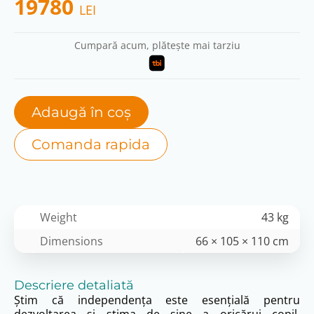
19780
LEI
Cumpară acum, plătește mai tarziu
Adaugă în coș
Comanda rapida
Weight
43 kg
Dimensions
66 × 105 × 110 cm
Descriere detaliată
Știm că independența este esențială pentru
dezvoltarea și stima de sine a oricărui copil.