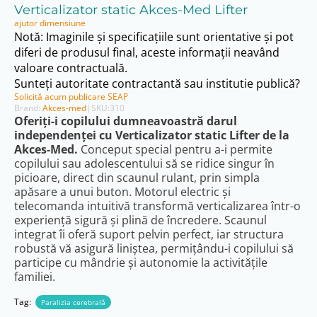
Verticalizator static Akces-Med Lifter
ajutor dimensiune
Notă: Imaginile și specificațiile sunt orientative și pot
diferi de produsul final, aceste informații neavând
valoare contractuală.
Sunteți autoritate contractantă sau institutie publică?
Solicită acum publicare SEAP
Brand:
Akces-med
|
SKU:
310
Oferiți-i copilului dumneavoastră darul
independenței cu Verticalizator static Lifter de la
Akces-Med.
Conceput special pentru a-i permite
copilului sau adolescentului să se ridice singur în
picioare, direct din scaunul rulant, prin simpla
apăsare a unui buton
.
Motorul electric și
telecomanda intuitivă
transformă verticalizarea într-o
experiență sigură și plină de încredere.
Scaunul
integrat îi oferă suport pelvin perfect
, iar structura
robustă vă asigură liniștea, permițându-i copilului să
participe cu mândrie și autonomie la activitățile
familiei.
Tag:
Paralizia cerebrală