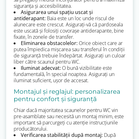
siguranța și accesibilitatea.
Asigurarea unui spațiu uscat și
antiderapant:
Baia este un loc unde riscul de
alunecare este crescut. Asigurați-vă că pardoseala
este uscată și folosiți covorașe antiderapante, bine
fixate, în zonele de transfer.
Eliminarea obstacolelor:
Orice obiect care ar
putea împiedica mișcarea sau transferul în condiții
de siguranță trebuie îndepărtat. Asigurați un culoar
liber către scaunul pentru WC.
Iluminat adecvat:
O bună vizibilitate este
fundamentală, în special noaptea. Asigurați un
iluminat suficient, ușor de accesat.
Montajul și reglajul: personalizarea
pentru confort și siguranță
Chiar dacă majoritatea scaunelor pentru WC vin
pre-asamblate sau necesită un montaj minim, este
important să parcurgeți cu atenție instrucțiunile
producătorului.
Verificarea stabilității după montaj:
După