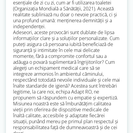
esențiale de zi cu zi, cum ar fi utilizarea toaletei
(Organizația Mondială a Sănătății, 2021). Această
realitate subliniază nu doar o nevoie practică, ci și
una profund umană: menținerea demnității și a
independenței.
Adeseori, aceste provocări sunt dublate de lipsa
informațiilor clare și a soluțiilor personalizate. Cum
puteți asigura că persoana iubită beneficiază de
siguranță și intimitate în cele mai delicate
momente, fără a compromite confortul sau a
adăuga o povară suplimentară îngrijitorilor? Cum
alegeți un echipament medical care să se
integreze armonios în ambientul căminului,
respectând totodată nevoile individuale și cele mai
înalte standarde de igienă? Acestea sunt întrebări
legitime, la care noi, echipa Adapt RO, ne
propunem să răspundem cu empatie și expertiză.
Misiunea noastră este să îmbunătățim calitatea
vieții prin oferirea de dispozitive medicale de
înaltă calitate, accesibile și adaptate fiecărei
situații, punând mereu pe primul plan respectul și
responsabilitatea față de dumneavoastră și de cei