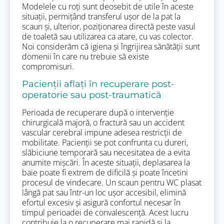
Modelele cu roți sunt deosebit de utile în aceste
situații, permițând transferul ușor de la pat la
scaun și, ulterior, poziționarea directă peste vasul
de toaletă sau utilizarea ca atare, cu vas colector.
Noi considerăm că igiena și îngrijirea sănătății sunt
domenii în care nu trebuie să existe
compromisuri.
Pacienții aflați în recuperare post-
operatorie sau post-traumatică
Perioada de recuperare după o intervenție
chirurgicală majoră, o fractură sau un accident
vascular cerebral impune adesea restricții de
mobilitate. Pacienții se pot confrunta cu dureri,
slăbiciune temporară sau necesitatea de a evita
anumite mișcări. În aceste situații, deplasarea la
baie poate fi extrem de dificilă și poate încetini
procesul de vindecare. Un scaun pentru WC plasat
lângă pat sau într-un loc ușor accesibil, elimină
efortul excesiv și asigură confortul necesar în
timpul perioadei de convalescență. Acest lucru
contribuie la o recuperare mai rapidă și la