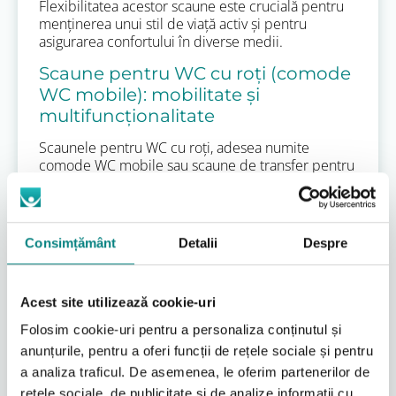
Flexibilitatea acestor scaune este crucială pentru
menținerea unui stil de viață activ și pentru
asigurarea confortului în diverse medii.
Scaune pentru WC cu roți (comode
WC mobile): mobilitate și
multifuncționalitate
Scaunele pentru WC cu roți, adesea numite
comode WC mobile sau scaune de transfer pentru
duș, oferă cel mai înalt nivel de versatilitate și sunt
soluția ideală pentru persoanele cu mobilitate
extrem de redusă, care necesită asistență
constantă. Acestea combină funcționalitatea unui
Consimțământ
Detalii
Despre
scaun de toaletă cu cea a unui scaun rulant sau a
unui scaun de duș. Principala lor calitate este
capacitatea de a facilita transferul utilizatorului de
Acest site utilizează cookie-uri
la pat la baie, reducând considerabil efortul fizic
pentru îngrijitor și minimizând riscul de accidente.
Folosim cookie-uri pentru a personaliza conținutul și
anunțurile, pentru a oferi funcții de rețele sociale și pentru
Avantajele și caracteristicile cheie ale
a analiza traficul. De asemenea, le oferim partenerilor de
comodelo WC mobile
rețele sociale, de publicitate și de analize informații cu