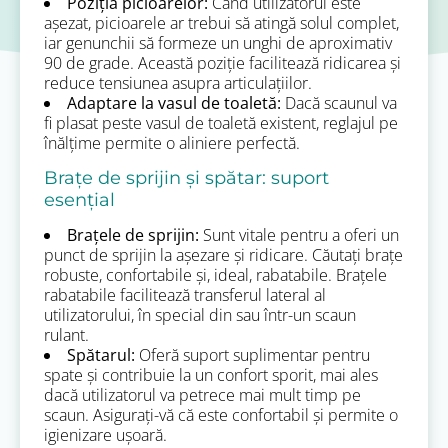
Poziția picioarelor:
Când utilizatorul este
așezat, picioarele ar trebui să atingă solul complet,
iar genunchii să formeze un unghi de aproximativ
90 de grade. Această poziție facilitează ridicarea și
reduce tensiunea asupra articulațiilor.
Adaptare la vasul de toaletă:
Dacă scaunul va
fi plasat peste vasul de toaletă existent, reglajul pe
înălțime permite o aliniere perfectă.
Brațe de sprijin și spătar: suport
esențial
Brațele de sprijin:
Sunt vitale pentru a oferi un
punct de sprijin la așezare și ridicare. Căutați brațe
robuste, confortabile și, ideal, rabatabile. Brațele
rabatabile facilitează transferul lateral al
utilizatorului, în special din sau într-un scaun
rulant.
Spătarul:
Oferă suport suplimentar pentru
spate și contribuie la un confort sporit, mai ales
dacă utilizatorul va petrece mai mult timp pe
scaun. Asigurați-vă că este confortabil și permite o
igienizare ușoară.