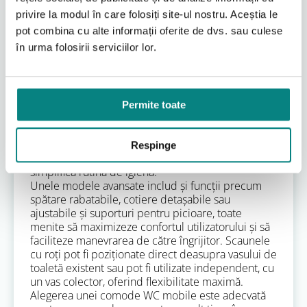
O caracteristică definitorie a scaunelor cu roți este
privire la modul în care folosiți site-ul nostru. Aceștia le
prezența roților blocabile (frâne) pe fiecare roată,
pot combina cu alte informații oferite de dvs. sau culese
asigurând stabilitate maximă atunci când scaunul
este staționar, fie pentru transferul utilizatorului, fie
în urma folosirii serviciilor lor.
în timpul utilizării efective. Multe dintre aceste
modele sunt fabricate din materiale rezistente la
apă, cum ar fi aluminiul sau oțelul inoxidabil, și
sunt dotate cu șezuturi perforate, special
Permite toate
concepute pentru a permite drenajul apei, ceea
ce le face potrivite pentru utilizarea sub duș.
Această multifuncționalitate elimină necesitatea
Respinge
achiziționării mai multor echipamente separate și
simplifică rutina de igienă.
Unele modele avansate includ și funcții precum
spătare rabatabile, cotiere detașabile sau
ajustabile și suporturi pentru picioare, toate
menite să maximizeze confortul utilizatorului și să
faciliteze manevrarea de către îngrijitor. Scaunele
cu roți pot fi poziționate direct deasupra vasului de
toaletă existent sau pot fi utilizate independent, cu
un vas colector, oferind flexibilitate maximă.
Alegerea unei comode WC mobile este adecvată