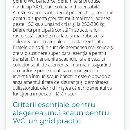
pentru WC bariatrice, denumite și produse
handicap XXXL, sunt soluția indispensabilă.
Aceste scaune sunt special proiectate și construite
pentru a suporta greutăți mult mai mari, adesea
peste 150 kg, ajungând chiar și la 250-300 kg.
Diferența principală constă în structura lor
ranforsată, cadrele mai late și mai robuste, și
utilizarea unor materiale de înaltă rezistență.
Brațele de sprijin sunt de asemenea mai solide și
oferă o susținere superioară, esențială pentru
transfer. Dimensiunile scaunului și ale vasului
colector sunt, de asemenea, mai mari, asigurând
un confort sporit și o utilizare mai igienică.
Investiția într-un scaun bariatric este o dovadă a
angajamentului față de siguranța și demnitatea
utilizatorului, oferind liniștea că echipamentul va
funcționa impecabil, fără riscuri.
Criterii esențiale pentru
alegerea unui scaun pentru
WC: un ghid practic