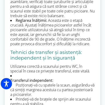
asamblare, verificați toate șuruburile și articulațiile
pentru a vă asigura că sunt strânse corect și că
scaunul este stabil pe toate cele patru picioare. Nu
trebuie să existe nicio balansare.
Reglarea înălțimii:
Aceasta este o etapă
crucială. Ajustați înălțimea picioarelor astfel încât
picioarele utilizatorului să atingă solul în timp ce
este așezat, iar genunchii să fie la un unghi
confortabil de 90 de grade. O înălțime incorectă
poate provoca disconfort și dificultăți la ridicare.
Tehnici de transfer și asistență:
independent și în siguranță
Utilizarea corectă a scaunului pentru WC, în
special în ceea ce privește transferul, este vitală.
Transferul independent:
Poziționați-vă cu spatele la scaun, asigurându-vă
că simțiți marginea acestuia cu partea posterioară
a picioarelor.
Prindeți-vă de brațele de sprijin ale scaunului
pentru a vă stabiliza.