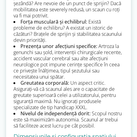
șezândă? Are nevoie de un punct de sprijin? Dacă
mobilitatea este severely redusă, un scaun cu roți
va fi mai potrivit.
Forța musculară și echilibrul:
Există
probleme de echilibru? A existat un istoric de
căzături? Brațele de sprijin și stabilitatea scaunului
devin priorități.
Prezența unor afecțiuni specifice:
Artroza la
genunchi sau șold, intervenții chirurgicale recente,
accident vascular cerebral sau alte afecțiuni
neurologice pot impune cerințe specifice în ceea
ce privește înălțimea, tipul șezutului sau
necesitatea unui spătar.
Greutatea corporală:
Un aspect critic.
Asigurați-vă că scaunul ales are o capacitate de
greutate superioară celei a utilizatorului, pentru
siguranță maximă. Nu ignorați produsele
specializate de tip handicap XXXL.
Nivelul de independență dorit:
Scopul nostru
este să maximizăm autonomia. Scaunul ar trebui
să faciliteze acest lucru pe cât posibil.
Dimensiunile și configurația spațiului