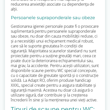
reducerea anxietății asociate cu dependența de
alții.
Persoanele supraponderale sau obeze
Gestionarea igienei personale poate fi o provocare
suplimentară pentru persoanele supraponderale
sau obeze, nu doar din cauza mobilității reduse, ci
și a necesității unui echipament medical robust,
care să le suporte greutatea în condiții de
siguranță. Majoritatea scaunelor standard nu sunt
proiectate pentru a susține greutăți mari, ceea ce
poate duce la deteriorarea echipamentului sau,
mai grav, la accidente. Pentru acești utilizatori, sunt
disponibile scaune pentru WC special concepute,
cu o capacitate de greutate sporită și o construcție
solidă. La Adapt RO, oferim produse handicap
XXXL, special create pentru a asigura stabilitate și
siguranță maximă. Acestea nu doar că asigură o
utilizare sigură, dar contribuie și la creșterea
încrederii în sine și la menținerea unei vieți active.
Tipuri de scaune pentru WC: