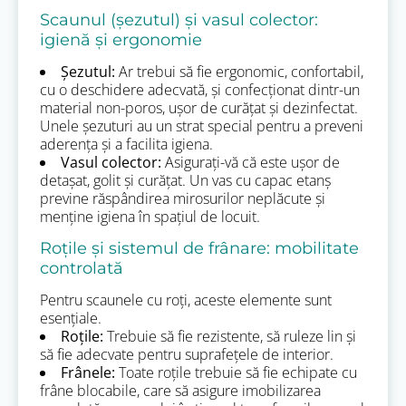
Scaunul (șezutul) și vasul colector:
igienă și ergonomie
Șezutul:
Ar trebui să fie ergonomic, confortabil,
cu o deschidere adecvată, și confecționat dintr-un
material non-poros, ușor de curățat și dezinfectat.
Unele șezuturi au un strat special pentru a preveni
aderența și a facilita igiena.
Vasul colector:
Asigurați-vă că este ușor de
detașat, golit și curățat. Un vas cu capac etanș
previne răspândirea mirosurilor neplăcute și
menține igiena în spațiul de locuit.
Roțile și sistemul de frânare: mobilitate
controlată
Pentru scaunele cu roți, aceste elemente sunt
esențiale.
Roțile:
Trebuie să fie rezistente, să ruleze lin și
să fie adecvate pentru suprafețele de interior.
Frânele:
Toate roțile trebuie să fie echipate cu
frâne blocabile, care să asigure imobilizarea