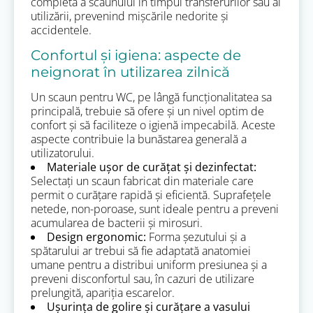
completă a scaunului în timpul transferurilor sau al
utilizării, prevenind mișcările nedorite și
accidentele.
Confortul și igiena: aspecte de
neignorat în utilizarea zilnică
Un scaun pentru WC, pe lângă funcționalitatea sa
principală, trebuie să ofere și un nivel optim de
confort și să faciliteze o igienă impecabilă. Aceste
aspecte contribuie la bunăstarea generală a
utilizatorului.
Materiale ușor de curățat și dezinfectat:
Selectați un scaun fabricat din materiale care
permit o curățare rapidă și eficientă. Suprafețele
netede, non-poroase, sunt ideale pentru a preveni
acumularea de bacterii și mirosuri.
Design ergonomic:
Forma șezutului și a
spătarului ar trebui să fie adaptată anatomiei
umane pentru a distribui uniform presiunea și a
preveni disconfortul sau, în cazuri de utilizare
prelungită, apariția escarelor.
Ușurința de golire și curățare a vasului