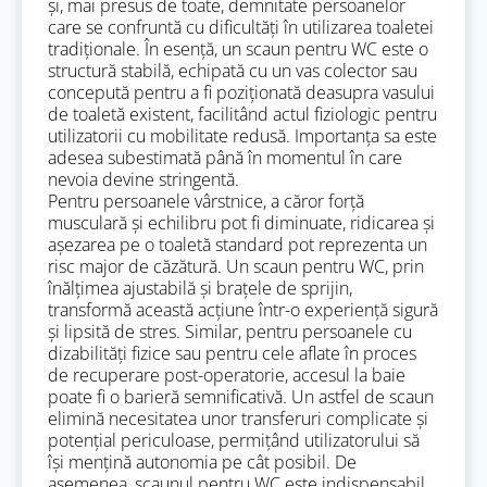
și, mai presus de toate, demnitate persoanelor
care se confruntă cu dificultăți în utilizarea toaletei
tradiționale. În esență, un scaun pentru WC este o
structură stabilă, echipată cu un vas colector sau
concepută pentru a fi poziționată deasupra vasului
de toaletă existent, facilitând actul fiziologic pentru
utilizatorii cu mobilitate redusă. Importanța sa este
adesea subestimată până în momentul în care
nevoia devine stringentă.
Pentru persoanele vârstnice, a căror forță
musculară și echilibru pot fi diminuate, ridicarea și
așezarea pe o toaletă standard pot reprezenta un
risc major de căzătură. Un scaun pentru WC, prin
înălțimea ajustabilă și brațele de sprijin,
transformă această acțiune într-o experiență sigură
și lipsită de stres. Similar, pentru persoanele cu
dizabilități fizice sau pentru cele aflate în proces
de recuperare post-operatorie, accesul la baie
poate fi o barieră semnificativă. Un astfel de scaun
elimină necesitatea unor transferuri complicate și
potențial periculoase, permițând utilizatorului să
își mențină autonomia pe cât posibil. De
asemenea, scaunul pentru WC este indispensabil