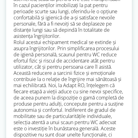
în cazul pacienților imobilizați la pat pentru
perioade scurte sau lungi, oferindu-le o opțiune
confortabilă și igienică de a-și satisface nevoile
personale, fără a fi nevoiți să se deplaseze pe
distanțe lungi sau să depindă în totalitate de
asistența îngrijitorilor.
Rolul acestui echipament medical se extinde și
asupra îngrijitorilor. Prin simplificarea procesului
de igienă personală, scaunul pentru WC reduce
efortul fizic și riscul de accidentare atât pentru
utilizator, cât și pentru persoana care îl asistă.
Această reducere a sarcinii fizice și emoționale
contribuie la o relație de îngrijire mai sănătoasă și
mai echilibrată. Noi, la Adapt RO, înțelegem că
fiecare etapă a vieții aduce cu sine nevoi specifice,
de aceea punem la dispoziție o gamă completă de
produse pentru adulți, concepute pentru a susține
autonomia și confortul. Indiferent de gradul de
mobilitate sau de particularitățile individuale,
selecția atentă a unui scaun pentru WC adecvat
este o investiție în bunăstarea generală. Aceste
dispozitive nu sunt doar unelte funcționale, ci