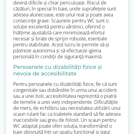
devină dificile și chiar periculoase. Riscul de
căzături, în special în baie, unde suprafețele sunt
adesea alunecoase, este unul real și poate avea
consecințe grave. Scaunele pentru WC sunt o
soluție excelentă pentru vârstnici, oferind o
înălțime ajustabilă care minimizează efortul
necesar și brațe de sprijin robuste, esențiale
pentru stabilitate. Acest lucru le permite să-și
păstreze autonomia și să efectueze igiena
personală în condiții de siguranță maximă.
Persoanele cu dizabilități fizice și
nevoia de accesibilitate
Pentru persoanele cu dizabilități fizice, fie că sunt
congenitale sau dobândite în urma unui accident
sau a unei boli, accesibilitatea reprezintă o piatră
de temelie a unei vieți independente. Dificultățile
de mers, de echilibru sau necesitatea utilizării unui
scaun rulant fac ca toaletele standard să fie adesea
inaccesibile sau greu de folosit. Un scaun pentru
WC adaptat poate oferi soluția, transformând o
baie obișnuită într-un spațiu funcțional și sigur.