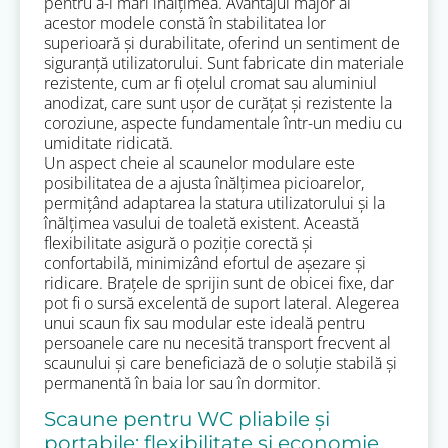
pentru a-i mări înălțimea. Avantajul major al
acestor modele constă în stabilitatea lor
superioară și durabilitate, oferind un sentiment de
siguranță utilizatorului. Sunt fabricate din materiale
rezistente, cum ar fi oțelul cromat sau aluminiul
anodizat, care sunt ușor de curățat și rezistente la
coroziune, aspecte fundamentale într-un mediu cu
umiditate ridicată.
Un aspect cheie al scaunelor modulare este
posibilitatea de a ajusta înălțimea picioarelor,
permițând adaptarea la statura utilizatorului și la
înălțimea vasului de toaletă existent. Această
flexibilitate asigură o poziție corectă și
confortabilă, minimizând efortul de așezare și
ridicare. Brațele de sprijin sunt de obicei fixe, dar
pot fi o sursă excelentă de suport lateral. Alegerea
unui scaun fix sau modular este ideală pentru
persoanele care nu necesită transport frecvent al
scaunului și care beneficiază de o soluție stabilă și
permanentă în baia lor sau în dormitor.
Scaune pentru WC pliabile și
portabile: flexibilitate și economie