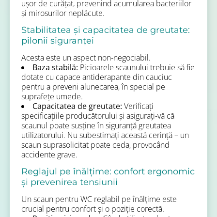
ușor de curățat, prevenind acumularea bacteriilor
și mirosurilor neplăcute.
Stabilitatea și capacitatea de greutate:
pilonii siguranței
Acesta este un aspect non-negociabil.
Baza stabilă:
Picioarele scaunului trebuie să fie
dotate cu capace antiderapante din cauciuc
pentru a preveni alunecarea, în special pe
suprafețe umede.
Capacitatea de greutate:
Verificați
specificațiile producătorului și asigurați-vă că
scaunul poate susține în siguranță greutatea
utilizatorului. Nu subestimați această cerință – un
scaun suprasolicitat poate ceda, provocând
accidente grave.
Reglajul pe înălțime: confort ergonomic
și prevenirea tensiunii
Un scaun pentru WC reglabil pe înălțime este
crucial pentru confort și o poziție corectă.