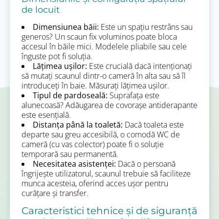
de locuit
Dimensiunea băii:
Este un spațiu restrâns sau
generos? Un scaun fix voluminos poate bloca
accesul în băile mici. Modelele pliabile sau cele
înguste pot fi soluția.
Lățimea ușilor:
Este crucială dacă intenționați
să mutați scaunul dintr-o cameră în alta sau să îl
introduceți în baie. Măsurați lățimea ușilor.
Tipul de pardoseală:
Suprafața este
alunecoasă? Adăugarea de covorașe antiderapante
este esențială.
Distanța până la toaletă:
Dacă toaleta este
departe sau greu accesibilă, o comodă WC de
cameră (cu vas colector) poate fi o soluție
temporară sau permanentă.
Necesitatea asistenței:
Dacă o persoană
îngrijește utilizatorul, scaunul trebuie să faciliteze
munca acesteia, oferind acces ușor pentru
curățare și transfer.
Caracteristici tehnice și de siguranță