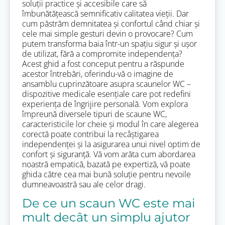
soluții practice și accesibile care să
îmbunătățească semnificativ calitatea vieții. Dar
cum păstrăm demnitatea și confortul când chiar și
cele mai simple gesturi devin o provocare? Cum
putem transforma baia într-un spațiu sigur și ușor
de utilizat, fără a compromite independența?
Acest ghid a fost conceput pentru a răspunde
acestor întrebări, oferindu-vă o imagine de
ansamblu cuprinzătoare asupra scaunelor WC –
dispozitive medicale esențiale care pot redefini
experiența de îngrijire personală. Vom explora
împreună diversele tipuri de scaune WC,
caracteristicile lor cheie și modul în care alegerea
corectă poate contribui la recâștigarea
independenței și la asigurarea unui nivel optim de
confort și siguranță. Vă vom arăta cum abordarea
noastră empatică, bazată pe expertiză, vă poate
ghida către cea mai bună soluție pentru nevoile
dumneavoastră sau ale celor dragi.
De ce un scaun WC este mai
mult decât un simplu ajutor