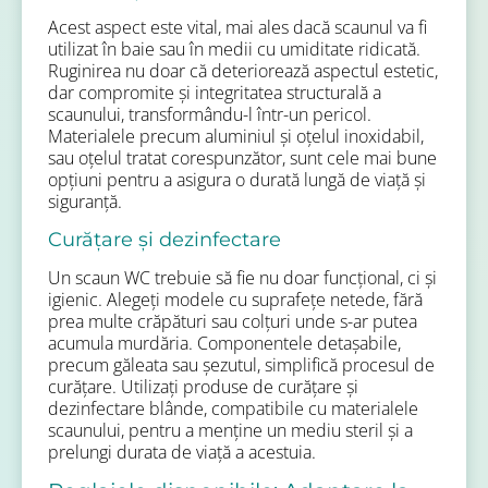
Acest aspect este vital, mai ales dacă scaunul va fi
utilizat în baie sau în medii cu umiditate ridicată.
Ruginirea nu doar că deteriorează aspectul estetic,
dar compromite și integritatea structurală a
scaunului, transformându-l într-un pericol.
Materialele precum aluminiul și oțelul inoxidabil,
sau oțelul tratat corespunzător, sunt cele mai bune
opțiuni pentru a asigura o durată lungă de viață și
siguranță.
Curățare și dezinfectare
Un scaun WC trebuie să fie nu doar funcțional, ci și
igienic. Alegeți modele cu suprafețe netede, fără
prea multe crăpături sau colțuri unde s-ar putea
acumula murdăria. Componentele detașabile,
precum găleata sau șezutul, simplifică procesul de
curățare. Utilizați produse de curățare și
dezinfectare blânde, compatibile cu materialele
scaunului, pentru a menține un mediu steril și a
prelungi durata de viață a acestuia.