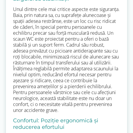
Unul dintre cele mai critice aspecte este siguranța.
Baia, prin natura sa, cu suprafețe alunecoase și
spații adesea restrânse, este un loc cu risc ridicat
de căderi, în special pentru persoanele cu
echilibru precar sau forță musculară redusă. Un
scaun WC este proiectat pentru a oferi o bază
stabilă și un suport ferm. Cadrul său robust,
adesea prevăzut cu picioare antiderapante sau cu
roți blocabile, minimizează riscul de alunecare sau
răsturnare în timpul transferului sau al utilizării.
Înălțimea reglabilă permite adaptarea scaunului la
nivelul optim, reducând efortul necesar pentru
așezare și ridicare, ceea ce contribuie la
prevenirea amețelilor și a pierderii echilibrului.
Pentru persoanele vârstnice sau cele cu afecțiuni
neurologice, această stabilitate este nu doar un
confort, ci o necesitate vitală pentru prevenirea
unor accidente grave.
Confortul: Poziție ergonomică și
reducerea efortului