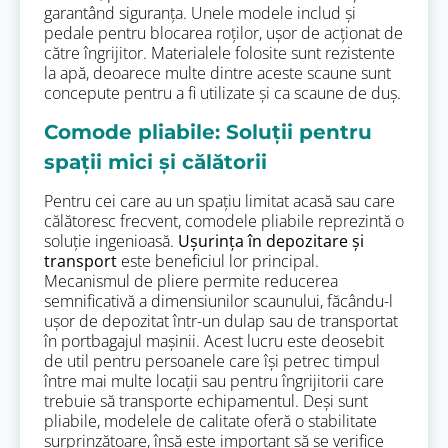
garantând siguranța. Unele modele includ și
pedale pentru blocarea roților, ușor de acționat de
către îngrijitor. Materialele folosite sunt rezistente
la apă, deoarece multe dintre aceste scaune sunt
concepute pentru a fi utilizate și ca scaune de duș.
Comode pliabile: Soluții pentru
spații mici și călătorii
Pentru cei care au un spațiu limitat acasă sau care
călătoresc frecvent, comodele pliabile reprezintă o
soluție ingenioasă.
Ușurința în depozitare și
transport
este beneficiul lor principal.
Mecanismul de pliere permite reducerea
semnificativă a dimensiunilor scaunului, făcându-l
ușor de depozitat într-un dulap sau de transportat
în portbagajul mașinii. Acest lucru este deosebit
de util pentru persoanele care își petrec timpul
între mai multe locații sau pentru îngrijitorii care
trebuie să transporte echipamentul. Deși sunt
pliabile, modelele de calitate oferă o stabilitate
surprinzătoare, însă este important să se verifice