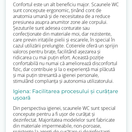
Confortul este un alt beneficiu major. Scaunele WC
sunt concepute ergonomic, ținând cont de
anatomia umană și de necesitatea de a reduce
presiunea asupra anumitor zone ale corpului.
Șezuturile sunt adesea conturate sau
confecționate din materiale moi, dar rezistente,
care previn iritațiile pielii și escarele, în special în
cazul utilizării prelungite. Cotierele oferă un sprijin
valoros pentru brațe, facilitând așezarea și
ridicarea cu mai puțin efort. Această poziție
confortabilă nu numai că ameliorează disconfortul
fizic, dar contribuie și la o experiență mai plăcută
și mai puțin stresantă a igienei personale,
stimulând complianța și autonomia utilizatorului.
Igiena: Facilitarea procesului și curățare
ușoară
Din perspectiva igienei, scaunele WC sunt special
concepute pentru a fi ușor de curățat și
dezinfectat. Majoritatea modelelor sunt fabricate
din materiale impermeabile, non-poroase,
rezistente la agenți de curățare și dezinfectanți.