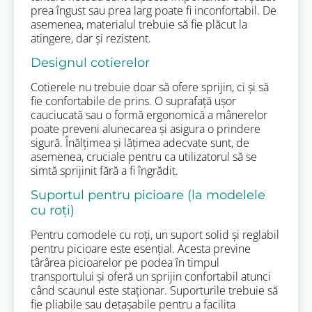
prea îngust sau prea larg poate fi inconfortabil. De
asemenea, materialul trebuie să fie plăcut la
atingere, dar și rezistent.
Designul cotierelor
Cotierele nu trebuie doar să ofere sprijin, ci și să
fie confortabile de prins. O suprafață ușor
cauciucată sau o formă ergonomică a mânerelor
poate preveni alunecarea și asigura o prindere
sigură. Înălțimea și lățimea adecvate sunt, de
asemenea, cruciale pentru ca utilizatorul să se
simtă sprijinit fără a fi îngrădit.
Suportul pentru picioare (la modelele
cu roți)
Pentru comodele cu roți, un suport solid și reglabil
pentru picioare este esențial. Acesta previne
târârea picioarelor pe podea în timpul
transportului și oferă un sprijin confortabil atunci
când scaunul este staționar. Suporturile trebuie să
fie pliabile sau detașabile pentru a facilita