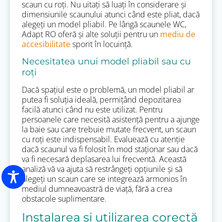
scaun cu roți. Nu uitați să luați în considerare și
dimensiunile scaunului atunci când este pliat, dacă
alegeți un model pliabil. Pe lângă scaunele WC,
Adapt RO oferă și alte soluții pentru un
mediu de
accesibilitate
sporit în locuință.
Necesitatea unui model pliabil sau cu
roți
Dacă spațiul este o problemă, un model pliabil ar
putea fi soluția ideală, permițând depozitarea
facilă atunci când nu este utilizat. Pentru
persoanele care necesită asistență pentru a ajunge
la baie sau care trebuie mutate frecvent, un scaun
cu roți este indispensabil. Evaluează cu atenție
dacă scaunul va fi folosit în mod staționar sau dacă
va fi necesară deplasarea lui frecventă. Această
analiză vă va ajuta să restrângeți opțiunile și să
alegeți un scaun care se integrează armonios în
mediul dumneavoastră de viață, fără a crea
obstacole suplimentare.
Instalarea și utilizarea corectă