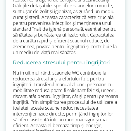
Gălețile detașabile, specifice scaunelor comode,
sunt ușor de golit și igienizat, asigurând un mediu
curat și steril. Această caracteristică este crucială
pentru prevenirea infecțiilor și menținerea unui
standard înalt de igienă personală, esențial pentru
sănătatea și bunăstarea utilizatorului. Capacitatea
de a curăța rapid și eficient scaunul reduce, de
asemenea, povara pentru îngrijitori și contribuie la
un mediu de viață mai sănătos.
Reducerea stresului pentru îngrijitori
Nu în ultimul rând, scaunele WC contribuie la
reducerea stresului și a efortului fizic pentru
îngrijitori. Transferul manual al unei persoane cu
mobilitate redusă poate fi solicitant fizic și, uneori,
riscant, atât pentru îngrijitor, cât și pentru persoana
îngrijită. Prin simplificarea procesului de utilizare a
toaletei, aceste scaune reduc necesitatea
intervenției fizice directe, permițând îngrijitorilor
să ofere asistență într-un mod mai sigur și mai
eficient. Aceasta eliberează timp și energie,