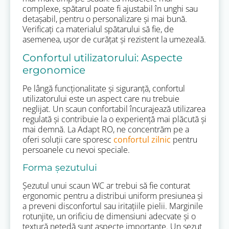
complexe, spătarul poate fi ajustabil în unghi sau
detașabil, pentru o personalizare și mai bună.
Verificați ca materialul spătarului să fie, de
asemenea, ușor de curățat și rezistent la umezeală.
Confortul utilizatorului: Aspecte
ergonomice
Pe lângă funcționalitate și siguranță, confortul
utilizatorului este un aspect care nu trebuie
neglijat. Un scaun confortabil încurajează utilizarea
regulată și contribuie la o experiență mai plăcută și
mai demnă. La Adapt RO, ne concentrăm pe a
oferi soluții care sporesc
confortul zilnic
pentru
persoanele cu nevoi speciale.
Forma șezutului
Șezutul unui scaun WC ar trebui să fie conturat
ergonomic pentru a distribui uniform presiunea și
a preveni disconfortul sau iritațiile pielii. Marginile
rotunjite, un orificiu de dimensiuni adecvate și o
textură netedă sunt aspecte importante. Un șezut