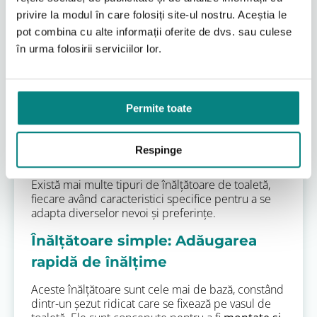
Această înălțime suplimentară reduce semnificativ
privire la modul în care folosiți site-ul nostru. Aceștia le
efortul necesar pentru genunchi și șolduri la
pot combina cu alte informații oferite de dvs. sau culese
așezare și ridicare. Este o soluție ideală pentru
persoanele cu artrită, recuperare după o operație
în urma folosirii serviciilor lor.
de șold sau genunchi, sau pentru vârstnicii care au
o forță musculară a membrelor inferioare
diminuată. Înălțătoarele permit continuarea
utilizării toaletei familiale, menținând un mediu
Permite toate
familiar și reducând costurile asociate cu achiziția
unei comode complete.
Respinge
Variante
Există mai multe tipuri de înălțătoare de toaletă,
fiecare având caracteristici specifice pentru a se
adapta diverselor nevoi și preferințe.
Înălțătoare simple: Adăugarea
rapidă de înălțime
Aceste înălțătoare sunt cele mai de bază, constând
dintr-un șezut ridicat care se fixează pe vasul de