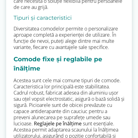
care necesită o soluție flexibilă pentru persoanele
de care au grijă.
Tipuri și caracteristici
Diversitatea comodelor permite o personalizare
aproape completă a experienței de utilizare. În
funcție de nevoi, puteți alege dintre mai multe
variante, fiecare cu avantajele sale specifice.
Comode fixe și reglabile pe
înălțime
Acestea sunt cele mai comune tipuri de comode.
Caracteristica lor principală este stabilitatea.
Cadrul robust, fabricat adesea din aluminiu ușor
sau oțel vopsit electrostatic, asigură o bază solidă și
sigură. Picioarele sunt de obicei prevăzute cu
capace antiderapante din cauciuc pentru a
preveni alunecarea pe suprafețe umede sau
lucioase.
Reglajele pe înălțime
sunt esențiale.
Acestea permit adaptarea scaunului la înălțimea
utilizatorului, asigurând o poziție confortabilă și