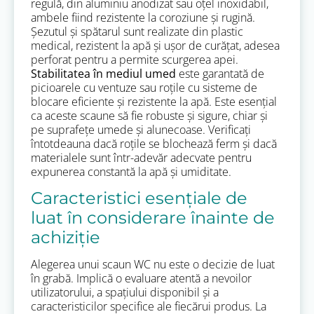
regulă, din aluminiu anodizat sau oțel inoxidabil,
ambele fiind rezistente la coroziune și rugină.
Șezutul și spătarul sunt realizate din plastic
medical, rezistent la apă și ușor de curățat, adesea
perforat pentru a permite scurgerea apei.
Stabilitatea în mediul umed
este garantată de
picioarele cu ventuze sau roțile cu sisteme de
blocare eficiente și rezistente la apă. Este esențial
ca aceste scaune să fie robuste și sigure, chiar și
pe suprafețe umede și alunecoase. Verificați
întotdeauna dacă roțile se blochează ferm și dacă
materialele sunt într-adevăr adecvate pentru
expunerea constantă la apă și umiditate.
Caracteristici esențiale de
luat în considerare înainte de
achiziție
Alegerea unui scaun WC nu este o decizie de luat
în grabă. Implică o evaluare atentă a nevoilor
utilizatorului, a spațiului disponibil și a
caracteristicilor specifice ale fiecărui produs. La