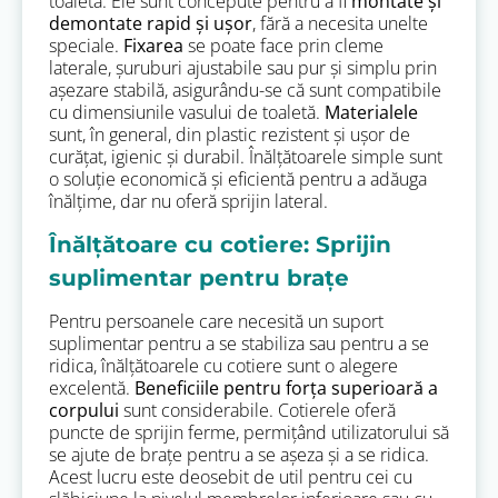
toaletă. Ele sunt concepute pentru a fi
montate și
demontate rapid și ușor
, fără a necesita unelte
speciale.
Fixarea
se poate face prin cleme
laterale, șuruburi ajustabile sau pur și simplu prin
așezare stabilă, asigurându-se că sunt compatibile
cu dimensiunile vasului de toaletă.
Materialele
sunt, în general, din plastic rezistent și ușor de
curățat, igienic și durabil. Înălțătoarele simple sunt
o soluție economică și eficientă pentru a adăuga
înălțime, dar nu oferă sprijin lateral.
Înălțătoare cu cotiere: Sprijin
suplimentar pentru brațe
Pentru persoanele care necesită un suport
suplimentar pentru a se stabiliza sau pentru a se
ridica, înălțătoarele cu cotiere sunt o alegere
excelentă.
Beneficiile pentru forța superioară a
corpului
sunt considerabile. Cotierele oferă
puncte de sprijin ferme, permițând utilizatorului să
se ajute de brațe pentru a se așeza și a se ridica.
Acest lucru este deosebit de util pentru cei cu