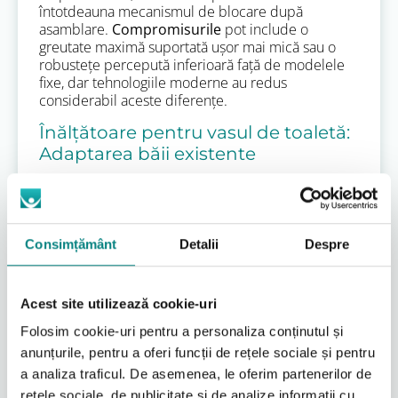
întotdeauna mecanismul de blocare după
asamblare.
Compromisurile
pot include o
greutate maximă suportată ușor mai mică sau o
robustețe percepută inferioară față de modelele
fixe, dar tehnologiile moderne au redus
considerabil aceste diferențe.
Înălțătoare pentru vasul de toaletă:
Adaptarea băii existente
Pentru multe persoane, provocarea nu este
neapărat distanța până la toaletă, ci dificultatea de
a se așeza și de a se ridica de pe vasul de toaletă
standard, care este adesea prea jos. Înălțătoarele
Consimțământ
Detalii
Despre
pentru vasul de toaletă oferă o soluție simplă, dar
eficientă, transformând o toaletă obișnuită într-un
suport accesibil.
Acest site utilizează cookie-uri
Concept și necesitate
Folosim cookie-uri pentru a personaliza conținutul și
Un înălțător de toaletă este un dispozitiv care se
anunțurile, pentru a oferi funcții de rețele sociale și pentru
montează direct pe vasul de toaletă existent,
a analiza traficul. De asemenea, le oferim partenerilor de
ridicând nivelul șezutului cu câțiva centimetri.
rețele sociale, de publicitate și de analize informații cu