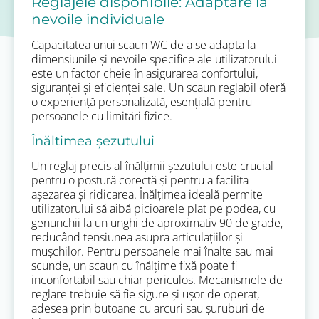
Reglajele disponibile: Adaptare la
nevoile individuale
Capacitatea unui scaun WC de a se adapta la
dimensiunile și nevoile specifice ale utilizatorului
este un factor cheie în asigurarea confortului,
siguranței și eficienței sale. Un scaun reglabil oferă
o experiență personalizată, esențială pentru
persoanele cu limitări fizice.
Înălțimea șezutului
Un reglaj precis al înălțimii șezutului este crucial
pentru o postură corectă și pentru a facilita
așezarea și ridicarea. Înălțimea ideală permite
utilizatorului să aibă picioarele plat pe podea, cu
genunchii la un unghi de aproximativ 90 de grade,
reducând tensiunea asupra articulațiilor și
mușchilor. Pentru persoanele mai înalte sau mai
scunde, un scaun cu înălțime fixă poate fi
inconfortabil sau chiar periculos. Mecanismele de
reglare trebuie să fie sigure și ușor de operat,
adesea prin butoane cu arcuri sau șuruburi de