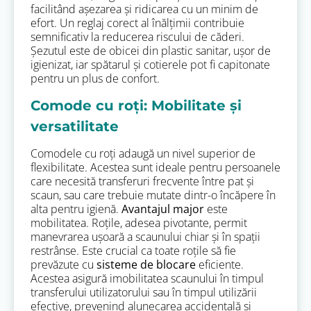
facilitând așezarea și ridicarea cu un minim de
efort. Un reglaj corect al înălțimii contribuie
semnificativ la reducerea riscului de căderi.
Șezutul este de obicei din plastic sanitar, ușor de
igienizat, iar spătarul și cotierele pot fi capitonate
pentru un plus de confort.
Comode cu roți: Mobilitate și
versatilitate
Comodele cu roți adaugă un nivel superior de
flexibilitate. Acestea sunt ideale pentru persoanele
care necesită transferuri frecvente între pat și
scaun, sau care trebuie mutate dintr-o încăpere în
alta pentru igienă.
Avantajul major
este
mobilitatea. Roțile, adesea pivotante, permit
manevrarea ușoară a scaunului chiar și în spații
restrânse. Este crucial ca toate roțile să fie
prevăzute cu
sisteme de blocare
eficiente.
Acestea asigură imobilitatea scaunului în timpul
transferului utilizatorului sau în timpul utilizării
efective, prevenind alunecarea accidentală și