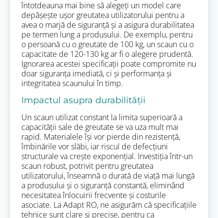
întotdeauna mai bine să alegeți un model care
depășește ușor greutatea utilizatorului pentru a
avea o marjă de siguranță și a asigura durabilitatea
pe termen lung a produsului. De exemplu, pentru
o persoană cu o greutate de 100 kg, un scaun cu o
capacitate de 120-130 kg ar fi o alegere prudentă.
Ignorarea acestei specificații poate compromite nu
doar siguranța imediată, ci și performanța și
integritatea scaunului în timp.
Impactul asupra durabilității
Un scaun utilizat constant la limita superioară a
capacității sale de greutate se va uza mult mai
rapid. Materialele își vor pierde din rezistență,
îmbinările vor slăbi, iar riscul de defecțiuni
structurale va crește exponențial. Investiția într-un
scaun robust, potrivit pentru greutatea
utilizatorului, înseamnă o durată de viață mai lungă
a produsului și o siguranță constantă, eliminând
necesitatea înlocuirii frecvente și costurile
asociate. La Adapt RO, ne asigurăm că specificațiile
tehnice sunt clare și precise, pentru ca