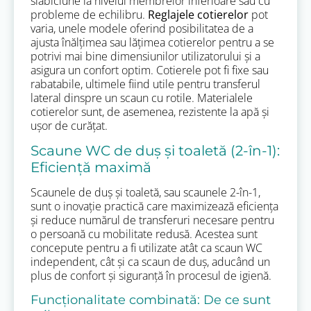
slăbiciune la nivelul membrelor inferioare sau cu
probleme de echilibru.
Reglajele cotierelor
pot
varia, unele modele oferind posibilitatea de a
ajusta înălțimea sau lățimea cotierelor pentru a se
potrivi mai bine dimensiunilor utilizatorului și a
asigura un confort optim. Cotierele pot fi fixe sau
rabatabile, ultimele fiind utile pentru transferul
lateral dinspre un scaun cu rotile. Materialele
cotierelor sunt, de asemenea, rezistente la apă și
ușor de curățat.
Scaune WC de duș și toaletă (2-în-1):
Eficiență maximă
Scaunele de duș și toaletă, sau scaunele 2-în-1,
sunt o inovație practică care maximizează eficiența
și reduce numărul de transferuri necesare pentru
o persoană cu mobilitate redusă. Acestea sunt
concepute pentru a fi utilizate atât ca scaun WC
independent, cât și ca scaun de duș, aducând un
plus de confort și siguranță în procesul de igienă.
Funcționalitate combinată: De ce sunt