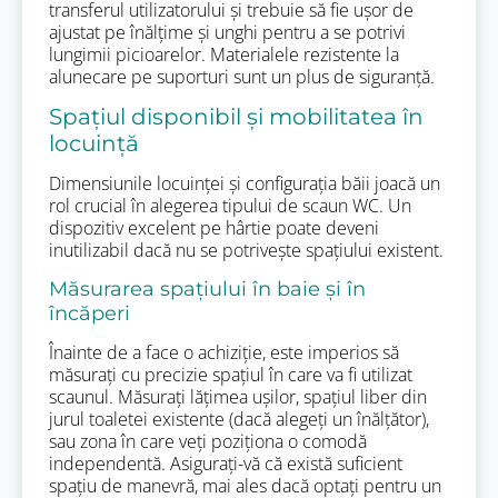
transferul utilizatorului și trebuie să fie ușor de
ajustat pe înălțime și unghi pentru a se potrivi
lungimii picioarelor. Materialele rezistente la
alunecare pe suporturi sunt un plus de siguranță.
Spațiul disponibil și mobilitatea în
locuință
Dimensiunile locuinței și configurația băii joacă un
rol crucial în alegerea tipului de scaun WC. Un
dispozitiv excelent pe hârtie poate deveni
inutilizabil dacă nu se potrivește spațiului existent.
Măsurarea spațiului în baie și în
încăperi
Înainte de a face o achiziție, este imperios să
măsurați cu precizie spațiul în care va fi utilizat
scaunul. Măsurați lățimea ușilor, spațiul liber din
jurul toaletei existente (dacă alegeți un înălțător),
sau zona în care veți poziționa o comodă
independentă. Asigurați-vă că există suficient
spațiu de manevră, mai ales dacă optați pentru un