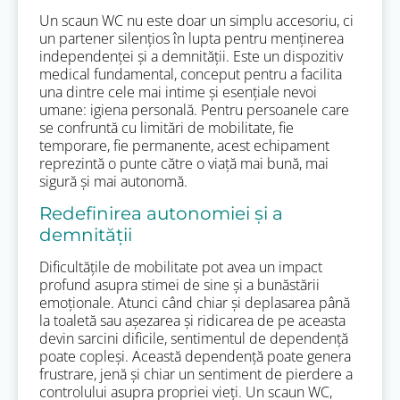
Un scaun WC nu este doar un simplu accesoriu, ci
un partener silențios în lupta pentru menținerea
independenței și a demnității. Este un dispozitiv
medical fundamental, conceput pentru a facilita
una dintre cele mai intime și esențiale nevoi
umane: igiena personală. Pentru persoanele care
se confruntă cu limitări de mobilitate, fie
temporare, fie permanente, acest echipament
reprezintă o punte către o viață mai bună, mai
sigură și mai autonomă.
Redefinirea autonomiei și a
demnității
Dificultățile de mobilitate pot avea un impact
profund asupra stimei de sine și a bunăstării
emoționale. Atunci când chiar și deplasarea până
la toaletă sau așezarea și ridicarea de pe aceasta
devin sarcini dificile, sentimentul de dependență
poate copleși. Această dependență poate genera
frustrare, jenă și chiar un sentiment de pierdere a
controlului asupra propriei vieți. Un scaun WC,