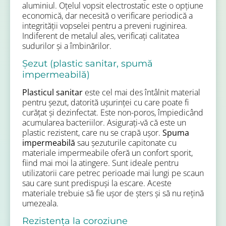
aluminiul. Oțelul vopsit electrostatic este o opțiune
economică, dar necesită o verificare periodică a
integrității vopselei pentru a preveni ruginirea.
Indiferent de metalul ales, verificați calitatea
sudurilor și a îmbinărilor.
Șezut (plastic sanitar, spumă
impermeabilă)
Plasticul sanitar
este cel mai des întâlnit material
pentru șezut, datorită ușurinței cu care poate fi
curățat și dezinfectat. Este non-poros, împiedicând
acumularea bacteriilor. Asigurați-vă că este un
plastic rezistent, care nu se crapă ușor.
Spuma
impermeabilă
sau șezuturile capitonate cu
materiale impermeabile oferă un confort sporit,
fiind mai moi la atingere. Sunt ideale pentru
utilizatorii care petrec perioade mai lungi pe scaun
sau care sunt predispuși la escare. Aceste
materiale trebuie să fie ușor de șters și să nu rețină
umezeala.
Rezistența la coroziune