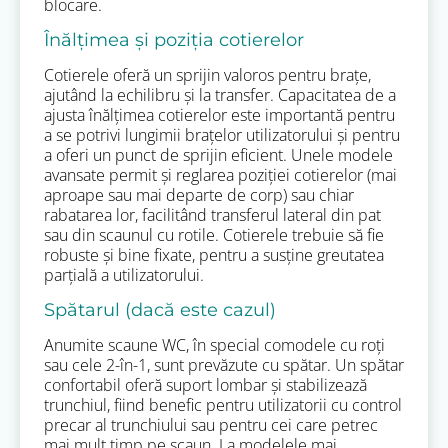
blocare.
Înălțimea și poziția cotierelor
Cotierele oferă un sprijin valoros pentru brațe,
ajutând la echilibru și la transfer. Capacitatea de a
ajusta înălțimea cotierelor este importantă pentru
a se potrivi lungimii brațelor utilizatorului și pentru
a oferi un punct de sprijin eficient. Unele modele
avansate permit și reglarea poziției cotierelor (mai
aproape sau mai departe de corp) sau chiar
rabatarea lor, facilitând transferul lateral din pat
sau din scaunul cu rotile. Cotierele trebuie să fie
robuste și bine fixate, pentru a susține greutatea
parțială a utilizatorului.
Spătarul (dacă este cazul)
Anumite scaune WC, în special comodele cu roți
sau cele 2-în-1, sunt prevăzute cu spătar. Un spătar
confortabil oferă suport lombar și stabilizează
trunchiul, fiind benefic pentru utilizatorii cu control
precar al trunchiului sau pentru cei care petrec
mai mult timp pe scaun. La modelele mai