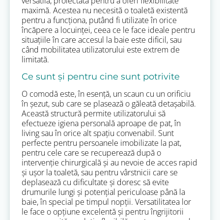
versatilă, proiectată pentru a oferi flexibilitate
maximă. Acestea nu necesită o toaletă existentă
pentru a funcționa, putând fi utilizate în orice
încăpere a locuinței, ceea ce le face ideale pentru
situațiile în care accesul la baie este dificil, sau
când mobilitatea utilizatorului este extrem de
limitată.
Ce sunt și pentru cine sunt potrivite
O comodă este, în esență, un scaun cu un orificiu
în șezut, sub care se plasează o găleată detașabilă.
Această structură permite utilizatorului să
efectueze igiena personală aproape de pat, în
living sau în orice alt spațiu convenabil. Sunt
perfecte pentru persoanele imobilizate la pat,
pentru cele care se recuperează după o
intervenție chirurgicală și au nevoie de acces rapid
și ușor la toaletă, sau pentru vârstnicii care se
deplasează cu dificultate și doresc să evite
drumurile lungi și potențial periculoase până la
baie, în special pe timpul nopții. Versatilitatea lor
le face o opțiune excelentă și pentru îngrijitorii