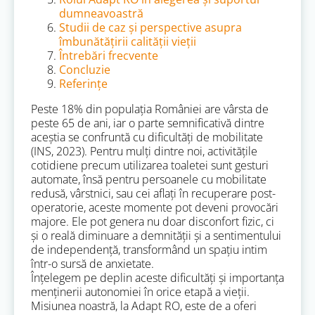
dumneavoastră
Studii de caz și perspective asupra
îmbunătățirii calității vieții
Întrebări frecvente
Concluzie
Referințe
Peste 18% din populația României are vârsta de
peste 65 de ani, iar o parte semnificativă dintre
aceștia se confruntă cu dificultăți de mobilitate
(INS, 2023). Pentru mulți dintre noi, activitățile
cotidiene precum utilizarea toaletei sunt gesturi
automate, însă pentru persoanele cu mobilitate
redusă, vârstnici, sau cei aflați în recuperare post-
operatorie, aceste momente pot deveni provocări
majore. Ele pot genera nu doar disconfort fizic, ci
și o reală diminuare a demnității și a sentimentului
de independență, transformând un spațiu intim
într-o sursă de anxietate.
Înțelegem pe deplin aceste dificultăți și importanța
menținerii autonomiei în orice etapă a vieții.
Misiunea noastră, la Adapt RO, este de a oferi