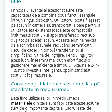
utile
Principalul avantaj al acestor scaune este
capacitatea de a combina două funcții esențiale
într-un singur dispozitiv. Utilizatorul poate fi așezat
pe scaun în camera sa, transportat la baie pentru a
utiliza toaleta existentă (dacă este compatibilă
înălțimea și spațiul), și apoi transferat direct sub
duș, tot pe același scaun. Aceasta elimină nevoia
de a schimba scaunele, reducând semnificativ
riscul de căderi în timpul transferurilor și
simplificând rutina de îngrijire. Pentru îngrijitori,
acest lucru înseamnă mai puțin efort fizic și o
gestionare mai eficientă a timpului. Scaunele 2-în-
1 sunt o investiție inteligentă, optimizând atât
spațiul, cât și resursele.
Considerații: Materiale rezistente la apă,
stabilitate în mediu umed
Dată fiind utilizarea lor în medii umede,
materialele
din care sunt fabricate aceste scaune
sunt de o importanță capitală. Cadrul este, de