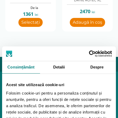
DRIVE ROTEC XL
De la
2470
*Înălțimea spătarului
lei
1361
lei
42.5-50
Selectați
Adaugă în coș
*Lățimea spătarului
61
*Spătar reglabil
Da
Consimțământ
Detalii
Despre
*Lațimea scaunului cu rotile
Produse pediatrice
73
Acest site utilizează cookie-uri
Mobilitate
Folosim cookie-uri pentru a personaliza conținutul și
Reabilitare
*Sprijin pentru brațe
anunțurile, pentru a oferi funcții de rețele sociale și pentru
Pozitionare
Ajustabile
Igiena
a analiza traficul. De asemenea, le oferim partenerilor de
Mostre
rețele sociale, de publicitate și de analize informații cu
*Suport pentru picioare