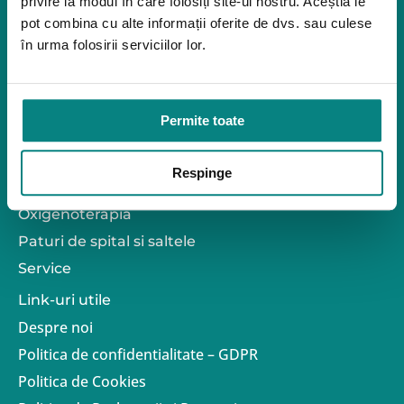
privire la modul în care folosiți site-ul nostru. Aceștia le
Mediu de accesibilitate
pot combina cu alte informații oferite de dvs. sau culese
Dispozitive pentru urcarea scărilor
Ajustabil
Rampe pentru scaune cu rotile
în urma folosirii serviciilor lor.
Bare de prindere și mânere de baie
*Material
Închiriere platforme șenilate
Metal
Închiriere rampe acces
Permite toate
Produse pentru adulţi
Latime intre manere (cm)
Apnee în somn
34
35
38
42
45
Respinge
Orteze
Marime
Oxigenoterapia
Paturi de spital si saltele
Marime 1
Marime 2
Marime 3
Marime 4
Marime 5
Service
Link-uri utile
*Tipul scaunului cu rotile
Despre noi
Manual (propulsat auto/însoțitor)
Politica de confidentialitate – GDPR
Politica de Cookies