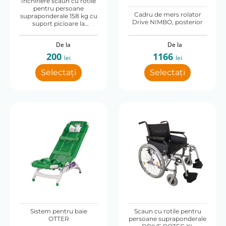
Inchiriere scaun cu rotile
*Pliabil
pentru persoane
Cadru de mers rolator
supraponderale 158 kg cu
Drive NIMBO, posterior
Da
suport picioare la
orizontala
De la
De la
*Caracteristici de reglare
200
1166
lei
lei
Înclinare în bloc
Selectați
Selectați
*Utilizare prevăzută
Interior / exterior
*Garanție
2 ani
*Greutatea scaunului
23.5
*Adâncimea scaunului
Sistem pentru baie
Scaun cu rotile pentru
OTTER
persoane supraponderale
46