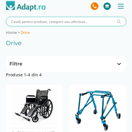
Home
>
Drive
Drive
Filtre
Produse 1-4 din 4
Preț
 lei
200 lei
0 lei
200 lei
*Capacitate greutate
190