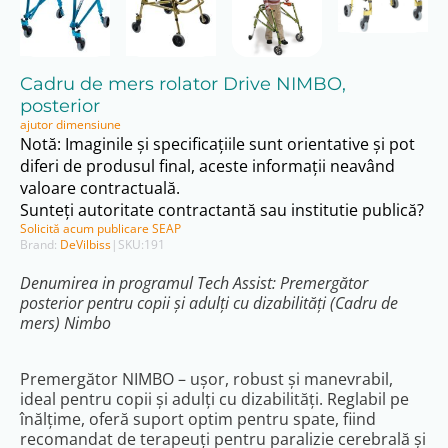
Cadru de mers rolator Drive NIMBO,
posterior
ajutor dimensiune
Notă: Imaginile și specificațiile sunt orientative și pot
diferi de produsul final, aceste informații neavând
valoare contractuală.
Sunteți autoritate contractantă sau institutie publică?
Solicită acum publicare SEAP
Brand:
DeVilbiss
|
SKU:
191
Denumirea in programul Tech Assist: Premergător
posterior pentru copii și adulți cu dizabilități (Cadru de
mers) Nimbo
Premergător NIMBO – ușor, robust și manevrabil,
ideal pentru copii și adulți cu dizabilități. Reglabil pe
înălțime, oferă suport optim pentru spate, fiind
recomandat de terapeuți pentru paralizie cerebrală și