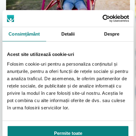
utilizare la domiciliu, in unitati de recuperare, centre
educationale sau alte spatii interioare si exterioare
adecvate, conform recomandarilor personalului
medical sau de recuperare.
Consimțământ
Detalii
Despre
Atentionari importante
Utilizarea se face sub supravegherea unui adult
sau a personalului instruit.
Acest site utilizează cookie-uri
Roțile din spate unic direcţionale cu clichet
Reglajele de inaltime si configurarea rotilor
Folosim cookie-uri pentru a personaliza conținutul și
de aluminiu și mecanism cu bolţ
trebuie realizate corect inainte de utilizare.
anunțurile, pentru a oferi funcții de rețele sociale și pentru
Dispozitivul nu trebuie utilizat pe suprafete
inclinate sau alunecoase.
a analiza traficul. De asemenea, le oferim partenerilor de
Nu depasiti greutatea maxima admisa
rețele sociale, de publicitate și de analize informații cu
specificata de producator.
privire la modul în care folosiți site-ul nostru. Aceștia le
Verificati periodic starea rotilor, sistemelor de
pot combina cu alte informații oferite de dvs. sau culese
franare si a elementelor de fixare.
în urma folosirii serviciilor lor.
Intretinere si igiena
Curatarea cadrului de mers se face cu o carpa uscata
Permite toate
sau usor umezita si detergent neutru. Nu se