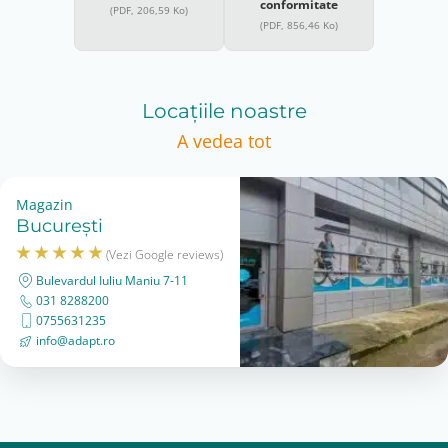
conformitate
(PDF, 206,59 Ko)
(PDF, 856,46 Ko)
Locațiile noastre
A vedea tot
Magazin
București
(Vezi Google reviews)
Bulevardul Iuliu Maniu 7-11
031 8288200
0755631235
info@adapt.ro