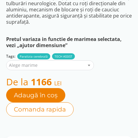
tulburări neurologice. Dotat cu roți direcționale din
aluminiu, mecanism de blocare și roți de cauciuc
antiderapante, asigură siguranță și stabilitate pe orice
suprafață.
Pretul variaza in functie de marimea selectata,
vezi „ajutor dimensiune”
Tags:
Paralizia cerebrală
TECH ASSIST
Alege marime
De la
1166
LEI
Adaugă în coș
Comanda rapida