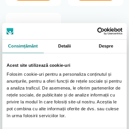
Consimțământ
Detalii
Despre
Acest site utilizează cookie-uri
Husă și suport protecție
aparate CPAP
Folosim cookie-uri pentru a personaliza conținutul și
anunțurile, pentru a oferi funcții de rețele sociale și pentru
187
lei
a analiza traficul. De asemenea, le oferim partenerilor de
rețele sociale, de publicitate și de analize informații cu
Adaugă în coș
privire la modul în care folosiți site-ul nostru. Aceștia le
pot combina cu alte informații oferite de dvs. sau culese
în urma folosirii serviciilor lor.