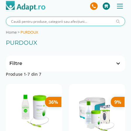
Home
>
PURDOUX
PURDOUX
Filtre
Produse 1-7 din 7
Preț
 lei
62 lei
9 lei
62 lei
36%
9%