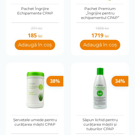
Pachet Îngrijire
Pachet Premium
Echipamente CPAP
„Îngrijire pentru
echipamentul CPAP”
Original
Current
Original
Current
291
lei
1886
lei
price
price
price
price
185
1719
lei
lei
was:
is:
was:
is:
291 lei.
185 lei.
1886 lei.
1719 lei.
Adaugă în coș
Adaugă în coș
38%
34%
Șervețele umede pentru
Săpun lichid pentru
curățarea măștii CPAP
curățarea măștii și
tuburilor CPAP