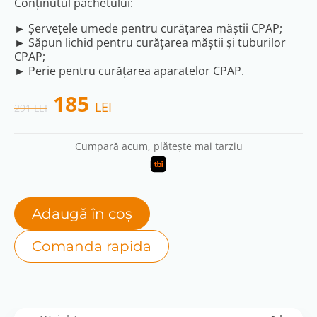
Conținutul pachetului:
► Șervețele umede pentru curățarea măștii CPAP;
► Săpun lichid pentru curățarea măștii și tuburilor
CPAP;
► Perie pentru curățarea aparatelor CPAP.
Original
Current
185
LEI
291
LEI
price
price
Cumpară acum, plătește mai tarziu
was:
is:
291 lei.
185 lei.
Adaugă în coș
Comanda rapida