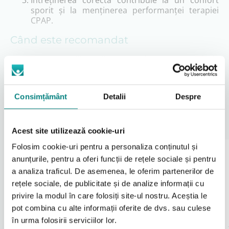
Întreținerea corectă contribuie la un confort
sporit și la menținerea performanței terapiei
CPAP.
Când este recomandat
Pentru utilizatorii care doresc o soluție
completă de îngrijire a echipamentului CPAP.
În cazul utilizării zilnice sau frecvente a terapiei
CPAP.
Citeşte mai mult
Consimțământ
Detalii
Despre
Pentru menținerea unui nivel ridicat de igienă și
siguranță în utilizare.
Produse Recomandate
Un pachet îngrijire echipamente CPAP reprezintă o
Acest site utilizează cookie-uri
alegere practică pentru cei care caută o soluție
Folosim cookie-uri pentru a personaliza conținutul și
simplă, eficientă și sigură de întreținere a terapiei
CPAP, fără compromisuri în ceea ce privește igiena.
anunțurile, pentru a oferi funcții de rețele sociale și pentru
9%
17%
a analiza traficul. De asemenea, le oferim partenerilor de
rețele sociale, de publicitate și de analize informații cu
privire la modul în care folosiți site-ul nostru. Aceștia le
pot combina cu alte informații oferite de dvs. sau culese
în urma folosirii serviciilor lor.