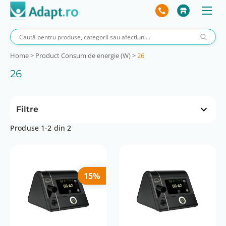
Home
>
Product Consum de energie (W)
>
26
26
Filtre
Produse 1-2 din 2
Preț
 lei
277 lei
0 lei
277 lei
15%
Aplicație mobilă
fară
Compatibilitate mască