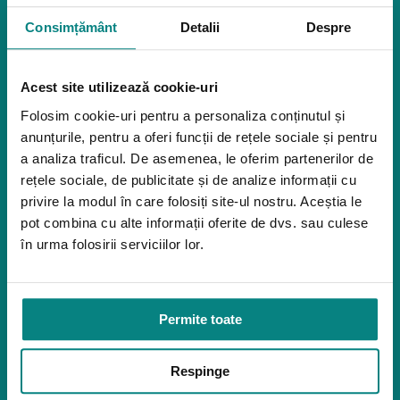
0-45
Igiena
Consimțământ
Detalii
Despre
Mostre
Tip aparat
Mediu de accesibilitate
AutoCPAP (APAP)
CPAP
Dispozitive pentru urcarea scărilor
Acest site utilizează cookie-uri
Rampe pentru scaune cu rotile
Umidificator
Folosim cookie-uri pentru a personaliza conținutul și
Bare de prindere și mânere de baie
da (opțional)
anunțurile, pentru a oferi funcții de rețele sociale și pentru
Închiriere platforme șenilate
a analiza traficul. De asemenea, le oferim partenerilor de
Închiriere rampe acces
Zgomot (dBA)
rețele sociale, de publicitate și de analize informații cu
Produse pentru adulţi
26.5
privire la modul în care folosiți site-ul nostru. Aceștia le
Apnee în somn
pot combina cu alte informații oferite de dvs. sau culese
Orteze
în urma folosirii serviciilor lor.
Oxigenoterapia
Paturi de spital si saltele
Permite toate
Service
Link-uri utile
Respinge
Despre noi
Politica de confidentialitate – GDPR