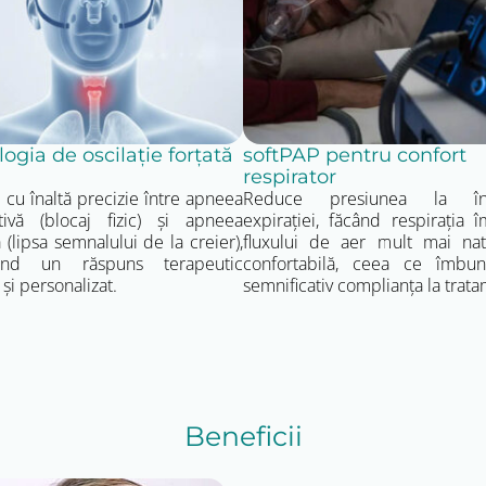
ccesoriile trebuie verificate periodic și înlocuite atunci când 
e garanție de 24 de luni, conform condițiilor producătorulu
de livrare este comunicat la confirmarea comenzii, în funcție
entru produsele pe comanda.
ogia de oscilație forțată
softPAP pentru confort
respirator
 cu înaltă precizie între apneea
Reduce presiunea la înc
tivă (blocaj fizic) și apneea
expirației, făcând respirația î
 (lipsa semnalului de la creier),
fluxului de aer mult mai nat
ând un răspuns terapeutic
confortabilă, ceea ce îmbună
și personalizat.
semnificativ complianța la trata
Beneficii