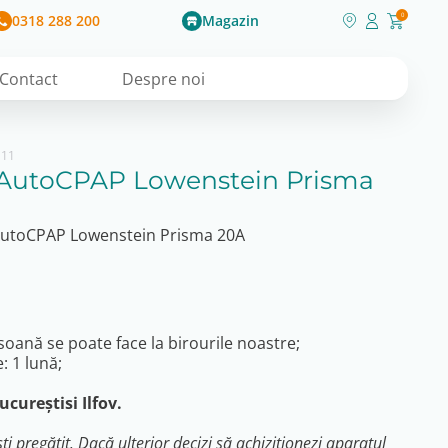
0318 288 200
Magazin
0
Contact
Despre noi
111
t AutoCPAP Lowenstein Prisma
AutoCPAP Lowenstein Prisma 20A
oană se poate face la birourile noastre;
: 1 lună;
ucureștisi Ilfov.
i pregătit. Dacă ulterior decizi să achiziționezi aparatul