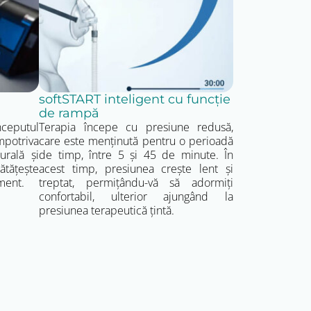
este necesar.
i. Produsul este livrat prin curier, ambalat
 de disponibilitatea stocului. In general 3-5 zile
softSTART inteligent cu funcție
de rampă
eputul
Terapia începe cu presiune redusă,
mpotriva
care este menținută pentru o perioadă
urală și
de timp, între 5 și 45 de minute. În
tățește
acest timp, presiunea crește lent și
ment.
treptat, permițându-vă să adormiți
confortabil, ulterior ajungând la
presiunea terapeutică țintă.