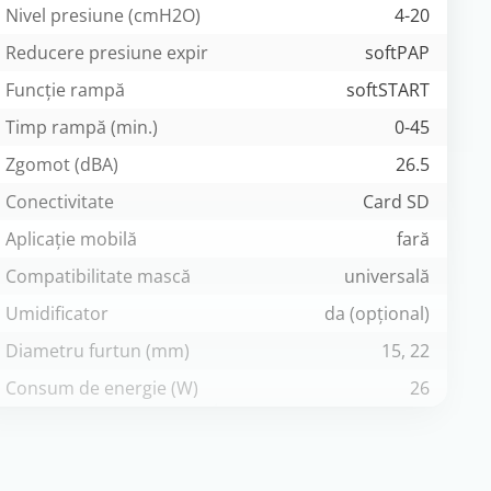
Nivel presiune (cmH2O)
4-20
Reducere presiune expir
softPAP
Funcție rampă
softSTART
Timp rampă (min.)
0-45
Zgomot (dBA)
26.5
Conectivitate
Card SD
Aplicație mobilă
fară
Compatibilitate mască
universală
Umidificator
da (opțional)
Diametru furtun (mm)
15, 22
Consum de energie (W)
26