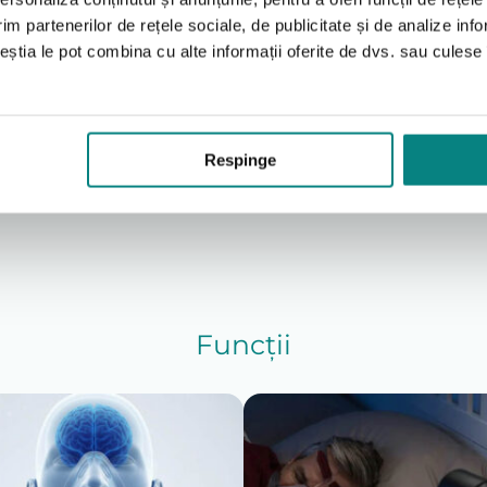
im partenerilor de rețele sociale, de publicitate și de analize info
ția pacientului;
ceștia le pot combina cu alte informații oferite de dvs. sau culese î
or respiratorii;
rne;
onitorizare;
ii dedicate.
Respinge
Cablu de alimentare
Lungime 50 cm
e important ca:
ripției medicale;
nsionată;
ată;
Funcții
ntilat, pe o suprafață stabilă.
 tratamentului.
ranța și durabilitatea acestuia. Se recomandă curățarea com