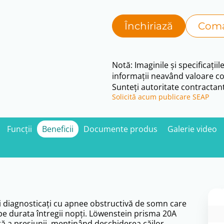
Închiriază
Coma
Notă: Imaginile și specificațiil
informații neavând valoare co
Sunteți autoritate contractant
Solicită acum publicare SEAP
Funcții
Beneficii
Documente produs
Galerie video
 diagnosticați cu apnee obstructivă de somn care
 pe durata întregii nopți. Löwenstein prisma 20A
tă a presiunii, menținând deschiderea căilor