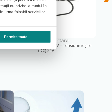
rmații cu privire la modul în
n urma folosirii serviciilor
Permite toate
Adaptor alimentare
Tensiune intrare (AC) 100-240V – Tensiune ieșire
P
(DC) 24V
ponentelor conform instrucțiunilor producătorului,