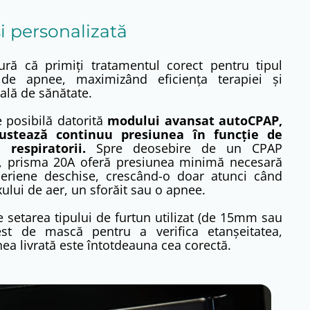
și personalizată
igură că primiți tratamentul corect pentru tipul
de apnee, maximizând eficiența terapiei și
ală de sănătate.
e posibilă datorită
modului avansat autoCPAP,
justează continuu presiunea în funcție de
respiratorii.
Spre deosebire de un CPAP
ă, prisma 20A oferă presiunea minimă necesară
eriene deschise, crescând-o doar atunci când
xului de aer, un sforăit sau o apnee.
 setarea tipului de furtun utilizat (de 15mm sau
t de mască pentru a verifica etanșeitatea,
nea livrată este întotdeauna cea corectă.