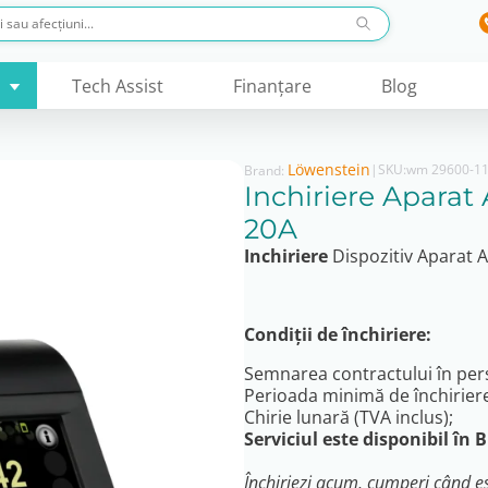
Tech Assist
Finanţare
Blog
Löwenstein
|
SKU:
wm 29600-1
Brand:
Inchiriere Apara
20A
Inchiriere
Dispozitiv Aparat 
Condiții de închiriere:
Semnarea contractului în pers
Perioada minimă de închiriere
Chirie lunară (TVA inclus);
Serviciul este disponibil în B
Închiriezi acum, cumperi când eșt