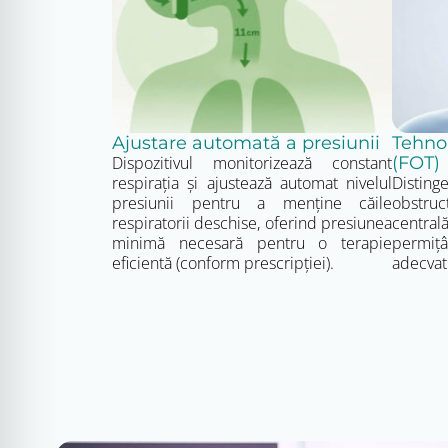
utilizând apă călduță și detergent delicat. Filtrele și a
Garanție și livrare
Aparatul AutoCPAP Löwenstein prisma 20A beneficiază d
corespunzător pentru transport în siguranță. Termenul 
pentru produsele aflate in stoc, sau 4-6 saptamani p
Ajustare automată a presiunii
Tehnol
Dispozitivul monitorizează constant
(FOT)
respirația și ajustează automat nivelul
Distinge
presiunii pentru a menține căile
obstruc
respiratorii deschise, oferind presiunea
centrală
minimă necesară pentru o terapie
permiț
eficientă (conform prescripției).
adecvat 