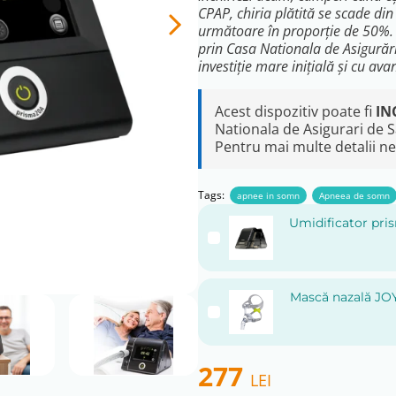
CPAP, chiria plătită se scade din 
următoare în proporție de 50%. Of
prin Casa Nationala de Asigurări
investiție mare inițială și cu av
Acest dispozitiv poate fi
IN
Nationala de Asigurari de 
Pentru mai multe detalii ne 
Tags:
apnee in somn
Apneea de somn
Umidificator pr
Mască nazală J
277
LEI