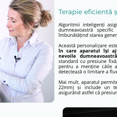
Terapie eficientă 
Algoritmii inteligenți as
dumneavoastră specific 
îmbunătățind starea gener
Această personalizare est
în care aparatul își a
nevoile dumneavoastră 
standard cu presiune fix
pentru a menține căile a
detectează o limitare a flu
Mai mult, aparatul permite
22mm) și include un tes
asigurând astfel că presiu