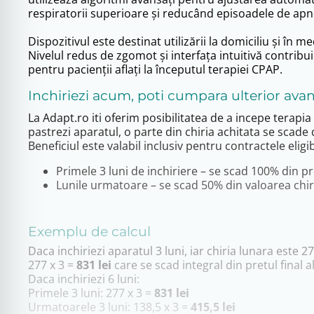
respiratorii superioare și reducând episoadele de apn
Dispozitivul este destinat utilizării la domiciliu și în me
Nivelul redus de zgomot și interfața intuitivă contribuie
pentru pacienții aflați la începutul terapiei CPAP.
Inchiriezi acum, poti cumpara ulterior avan
La Adapt.ro iti oferim posibilitatea de a incepe terapia 
pastrezi aparatul, o parte din chiria achitata se scade d
Beneficiul este valabil inclusiv pentru contractele elig
Primele 3 luni de inchiriere – se scad 100% din pre
Lunile urmatoare – se scad 50% din valoarea chir
Exemplu de calcul
Daca inchiriezi aparatul 3 luni, iar chiria lunara este 277
277 x 3 =
831 lei
care se scad integral din pretul final a
Daca inchiriezi 6 luni:
Primele 3 luni: 277 x 3 =
831 lei
Urmatoarele 3 luni: 138,5 x 3 =
415,5 lei