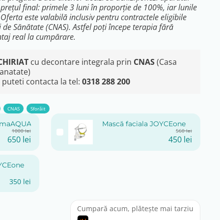
prețul final: primele 3 luni în proporție de 100%, iar lunile
erta este valabilă inclusiv pentru contractele eligibile
 de Sănătate (CNAS). Astfel poți începe terapia fără
antaj real la cumpărare.
CHIRIAT
cu decontare integrala prin
CNAS
(Casa
Sanatate)
puteti contacta la tel:
0318 288 200
CNAS
Sforăit
ismaAQUA
Mască faciala JOYCEone
Original
Current
Original
Current
1000
lei
560
lei
price
price
price
price
650
lei
450
lei
was:
is:
was:
is:
1000 lei.
650 lei.
560 lei.
450 lei.
OYCEone
350
lei
Cumpară acum, plătește mai tarziu