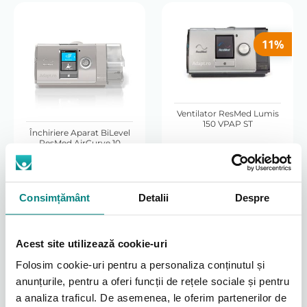
11%
Ventilator ResMed Lumis
150 VPAP ST
Închiriere Aparat BiLevel
ResMed AirCurve 10
VAuto
Original
Current
14350
lei
583
price
price
lei
12750
lei
was:
is:
Consimțământ
Detalii
Despre
14350 lei.
12750 lei.
Adaugă în coș
Adaugă în coș
Acest site utilizează cookie-uri
Folosim cookie-uri pentru a personaliza conținutul și
anunțurile, pentru a oferi funcții de rețele sociale și pentru
a analiza traficul. De asemenea, le oferim partenerilor de