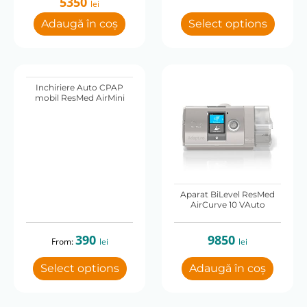
5350
lei
was:
is:
6778 lei.
5350 lei.
Adaugă în coș
Select options
Inchiriere Auto CPAP
mobil ResMed AirMini
Aparat BiLevel ResMed
AirCurve 10 VAuto
390
9850
From:
lei
lei
Select options
Adaugă în coș