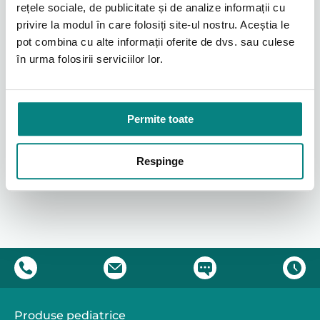
rețele sociale, de publicitate și de analize informații cu
privire la modul în care folosiți site-ul nostru. Aceștia le
pot combina cu alte informații oferite de dvs. sau culese
în urma folosirii serviciilor lor.
Aparat BiLevel ResMed
AirCurve 10 S
Permite toate
10000
From:
lei
Select options
Respinge
Produse pediatrice