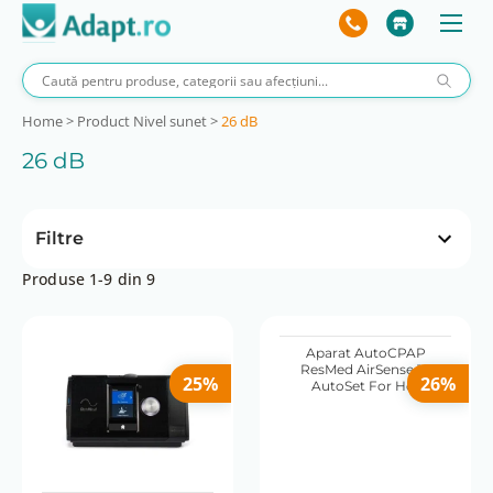
Home
>
Product Nivel sunet
>
26 dB
26 dB
Filtre
Produse 1-9 din 9
Preț
 lei
277 lei
0 lei
277 lei
Aparat AutoCPAP
ResMed AirSense 10
25%
26%
AutoSet For Her
Consum de energie (W)
104 W
6.3 W
Incarcator auto