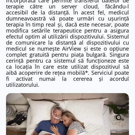
încorporată care permite transferul datelor de
spitalicesc, cât și pe drum, datorită încărcătorului
terapie către un server cloud, făcându-l
auto, care poate fi achiziționat suplimentar.
accesibil de la distanță. În acest fel, medicul
dumneavoastră vă poate urmări cu ușurință
Asigurați cea mai eficientă și precisă terapie pentru
terapia în timp real și, dacă este necesar, poate
apnee în somn cu un dispozitiv și mască de la Resmed
modifica setările terapeutice pentru a asigura
– compania care a creat dispozitivul modern CPAP.
efectul optim al utilizării dispozitivului. Sistemul
Din 1981 până astăzi, Resmed este lider mondial în
de comunicare la distanță al dispozitivului cu
fabricarea de dispozitive CPAP și măști pentru terapia
medicul se numește AirView și este o opțiune
apneei în somn. Nenumăratele inovații și inovații pe
complet gratuită pentru piața bulgară. Singura
care compania le impune și spiritul inovator al
cerință pentru ca sistemul să funcționeze este
companiei o mențin pe poziția de lider la scară
ca locația în care este utilizat dispozitivul să
globală.
aibă acoperire de rețea mobilă*. Serviciul poate
fi activat numai la cererea și acordul
utilizatorului.