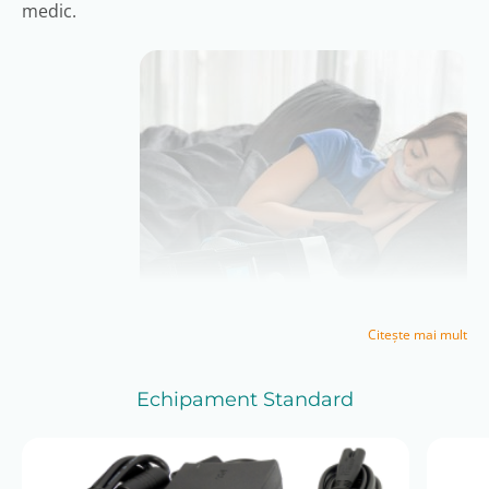
medic.
Citeşte mai mult
Aparatul oferă un confort de neegalat atât
Echipament Standard
utilizatorului, cât și partenerului său, datorită
funcționării sale extrem de silențioase și precise,
precum și numeroaselor funcții care facilitează
adormirea.