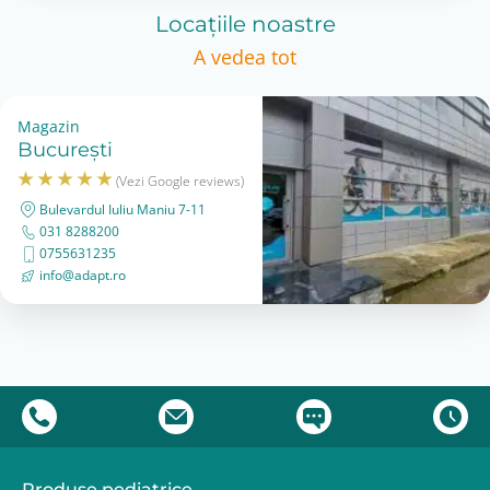
Locațiile noastre
A vedea tot
Magazin
București
(Vezi Google reviews)
Bulevardul Iuliu Maniu 7-11
031 8288200
0755631235
info@adapt.ro
Produse pediatrice