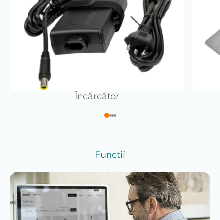
AirSense 10 AutoSet începe să funcționeze automat
cu presiunea de pornire (inferioară) selectată și
garantează un somn odihnitor datorită algoritmului
inovator și dovedit clinic pentru reglarea presiunii
terapeutice, în limitele stabilite în prealabil de medicul
curant. După utilizare, puteți vedea cu ușurință
informații rezumate despre terapie (pe afișajul
digital), care sunt, de asemenea, disponibile în timp
real pentru medicul dumneavoastră curant. Dacă
Încărcător
este necesar, nu numai că poate monitoriza
parametrii terapiei tale, ci și poate modifica setările
necesare. Informațiile terapeutice sunt transferate
prin intermediul rețelei 3G a operatorilor de telefonie
mobilă într-un mediu cloud complet gratuit și pot fi
accesate doar de un medic la alegerea dvs.
Functii
Algoritmul inovator AutoSet brevetat de la ResMed
ajustează cu precizie presiunea terapeutică,
respirație cu respirație, pentru a satisface nevoile
individuale ale fiecărui utilizator în timpul terapiei.
Drept urmare, utilizatorii primesc cea mai mică