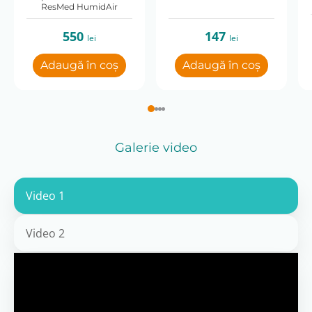
ResMed HumidAir
550
147
lei
lei
Adaugă în coș
Adaugă în coș
Galerie video
Video 1
Video 2