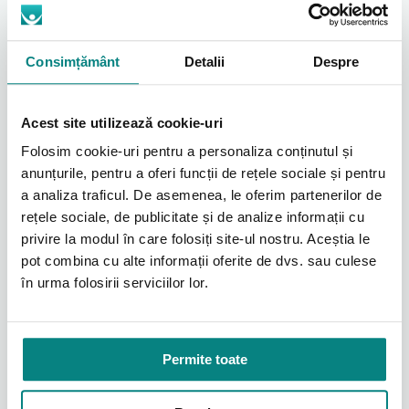
Consimțământ
Detalii
Despre
Acest site utilizează cookie-uri
Folosim cookie-uri pentru a personaliza conținutul și
anunțurile, pentru a oferi funcții de rețele sociale și pentru
a analiza traficul. De asemenea, le oferim partenerilor de
rețele sociale, de publicitate și de analize informații cu
Expirație ușoară
privire la modul în care folosiți site-ul nostru. Aceștia le
pot combina cu alte informații oferite de dvs. sau culese
Algoritmul inteligent AirSense reduce automat
în urma folosirii serviciilor lor.
presiunea aerului furnizat în timpul expirării
pentru a face terapia mai naturală și mai ușor
de utilizat. Opțiunile de stabilire a reliefului
existent permis optimizarea confortului în
funcție de preferințele personale ale pacientului
Permite toate
și de indicații observate de medicul curant.
Dispozitivul reacționează în milisecunde pentru