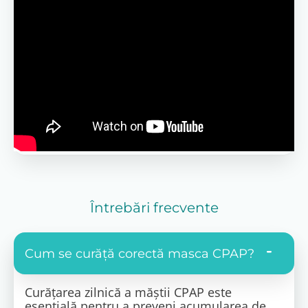
Întrebări frecvente
Cum se curăță corectă masca CPAP?
Curățarea zilnică a măștii CPAP este
esențială pentru a preveni acumularea de