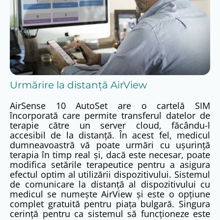
presiune terapeutică posibilă necesară unei terapii
eficiente și confortabile. Menținerea presiunii cât mai
scăzute asigură o senzație maximă naturală în timpul
terapiei și garantează eficacitatea acesteia la un nivel
extrem de ridicat de confort.
După ce adormi, dispozitivul tău AutoSet răspunde
prin creșterea presiunii în funcție de trei parametri
diferiți în funcție de gradul de limitare a fluxului de
Urmărire la distanță AirView
aer: limitarea debitului inspirator, sforăitul și apnee.
Când este detectată o obstrucție a căilor aeriene
AirSense 10 AutoSet are o cartelă SIM
superioare, dispozitivul AutoSet începe să crească
încorporată care permite transferul datelor de
presiunea până când evenimentul este eliminat.
terapie către un server cloud, făcându-l
Aparatul AutoSet estimează și reglează presiunea
accesibil de la distanță. În acest fel, medicul
terapeutică în funcție de valoarea medie a ultimelor
dumneavoastră vă poate urmări cu ușurință
trei cicluri de respirație. Dispozitivul AutoSet
terapia în timp real și, dacă este necesar, poate
răspunde la hipopnee (restricționare parțială a
modifica setările terapeutice pentru a asigura
fluxului) numai atunci când acestea sunt asociate cu
efectul optim al utilizării dispozitivului. Sistemul
obstrucția fluxului de aer.
Hiponeele care nu sunt
de comunicare la distanță al dispozitivului cu
legate de
medicul se numește AirView și este o opțiune
blocarea
complet gratuită pentru piața bulgară. Singura
fluxului nu
cerință pentru ca sistemul să funcționeze este
pot fi tratate