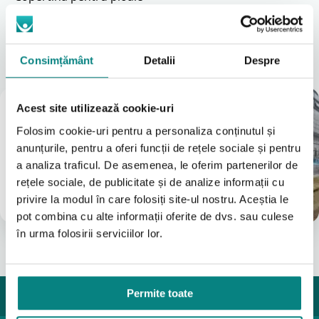
Locațiile noastre
A vedea tot
Consimțământ
Detalii
Despre
Magazin
Acest site utilizează cookie-uri
București
Folosim cookie-uri pentru a personaliza conținutul și
(Vezi Google reviews)
anunțurile, pentru a oferi funcții de rețele sociale și pentru
Bulevardul Iuliu Maniu 7-11
a analiza traficul. De asemenea, le oferim partenerilor de
031 8288200
rețele sociale, de publicitate și de analize informații cu
0755631235
privire la modul în care folosiți site-ul nostru. Aceștia le
info@adapt.ro
pot combina cu alte informații oferite de dvs. sau culese
în urma folosirii serviciilor lor.
Permite toate