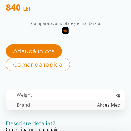
840
LEI
Cumpară acum, plătește mai tarziu
Adaugă în coș
Comanda rapida
Weight
1 kg
Brand
Akces Med
Descriere detaliată
Copertină pentru ploaie