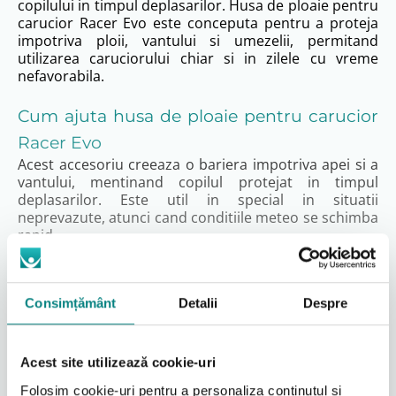
copilului in timpul deplasarilor. Husa de ploaie pentru
carucior Racer Evo este conceputa pentru a proteja
impotriva ploii, vantului si umezelii, permitand
utilizarea caruciorului chiar si in zilele cu vreme
nefavorabila.
Cum ajuta husa de ploaie pentru carucior
Racer Evo
Acest accesoriu creeaza o bariera impotriva apei si a
vantului, mentinand copilul protejat in timpul
deplasarilor. Este util in special in situatii
neprevazute, atunci cand conditiile meteo se schimba
rapid.
Husa permite continuarea deplasarilor fara
intreruperi, oferind un mediu mai controlat si mai
confortabil.
Consimțământ
Detalii
Despre
Protectie si utilizare practica
Materialul impermeabil este conceput pentru a
Acest site utilizează cookie-uri
respinge apa si pentru a proteja interiorul
caruciorului. In acelasi timp, designul permite o
Folosim cookie-uri pentru a personaliza conținutul și