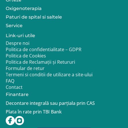
Un reprezentant Adapt.ro te poate ajuta sa alegi
Oxigenoterapia
accesoriile potrivite pentru utilizarea caruciorului in
orice conditii.
Paturi de spital si saltele
Service
Link-uri utile
Despre noi
Politica de confidentialitate – GDPR
Politica de Cookies
Politica de Reclamații și Retururi
Formular de retur
Termeni si conditii de utilizare a site-ului
FAQ
Contact
Finantare
Decontare integrală sau parțiala prin CAS
Plata în rate prin TBI Bank