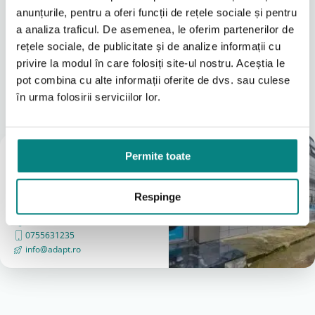
utilizare usoara si rapida, fara montaj complicat.
anunțurile, pentru a oferi funcții de rețele sociale și pentru
Este un accesoriu util pentru utilizarea zilnica, mai
a analiza traficul. De asemenea, le oferim partenerilor de
ales in sezonul ploios sau in perioadele cu vreme
Citeşte mai mult
rețele sociale, de publicitate și de analize informații cu
instabila.
privire la modul în care folosiți site-ul nostru. Aceștia le
Caracteristici principale
pot combina cu alte informații oferite de dvs. sau culese
Locațiile noastre
în urma folosirii serviciilor lor.
Protectie impotriva ploii si vantului
A vedea tot
Material impermeabil
Montaj rapid si fixare sigura
Usor de depozitat si transportat
Magazin
Permite toate
Compatibilitate dedicata cu Racer Evo
București
(Vezi Google reviews)
Respinge
Cand este recomandata utilizarea
Bulevardul Iuliu Maniu 7-11
Husa de ploaie este recomandata in urmatoarele
031 8288200
situatii:
0755631235
info@adapt.ro
Deplasari pe timp de ploaie
Vreme instabila sau schimbatoare
Necesitatea protectiei impotriva umezelii