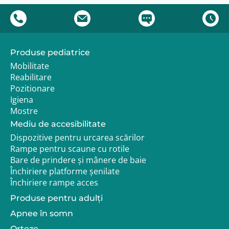
Compatibilitate
Compatibila cu caruciorul Racer Evo.
Integrare in configuratia caruciorului
Produse pediatrice
Husa de ploaie face parte din categoria accesoriilor
de protectie. Poate fi utilizata impreuna cu alte
Mobilitate
accesorii precum sacul de iarna sau copertina pentru
Reabilitare
a crea un nivel complet de protectie in timpul
Pozitionare
deplasarilor.
Igiena
Mostre
Garantie si livrare
Mediu de accesibilitate
Produsul beneficiaza de garantia legala de
Dispozitive pentru urcarea scărilor
conformitate pentru defecte de fabricatie.
Rampe pentru scaune cu rotile
Termen de livrare:
Bare de prindere și mânere de baie
Închiriere platforme șenilate
2–3 zile lucratoare pentru produsele aflate in
Închiriere rampe acces
stoc
3–5 saptamani pentru produsele disponibile la
Produse pentru adulţi
comanda
Apnee în somn
Orteze