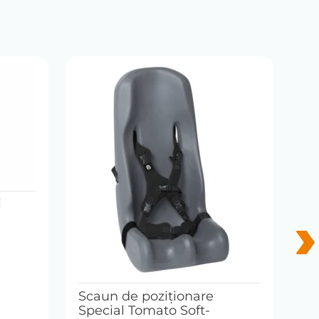
i
Sc
Scaun de poziționare
mu
Special Tomato Soft-