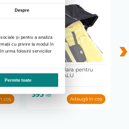
Despre
 sociale și pentru a analiza
rmații cu privire la modul în
n urma folosirii serviciilor
e
Copertina solara pentru
Co
U
carucior TATALU
T
Permite toate
395
3
lei
n coș
Adaugă în coș