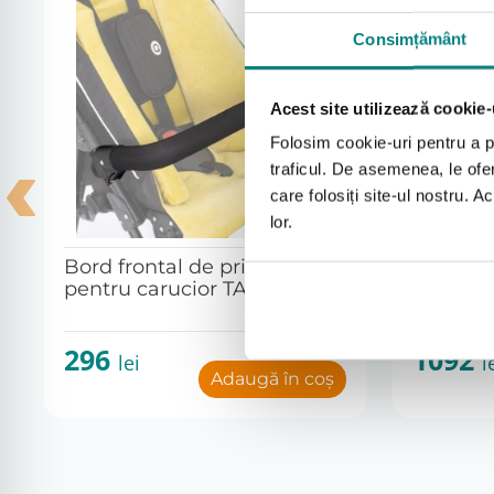
Consimțământ
Acest site utilizează cookie-
Folosim cookie-uri pentru a pe
traficul. De asemenea, le ofer
care folosiți site-ul nostru. A
lor.
Bord frontal de prindere
Husa pen
pentru carucior TATALU
iarna pe
TATALU
296
1092
lei
l
Adaugă în coș