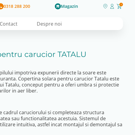
0318 288 200
Magazin
0
Contact
Despre noi
pentru carucior TATALU
pilului impotriva expunerii directe la soare este
iguranta. Copertina solara pentru carucior Tatalu este
i Tatalu, conceput pentru a oferi umbra si protectie
ilor in aer liber.
 cadrul caruciorului si completeaza structura
itatea sau functionalitatea acestuia. Sistemul de
ilizare intuitiva, astfel incat montajul si demontajul sa