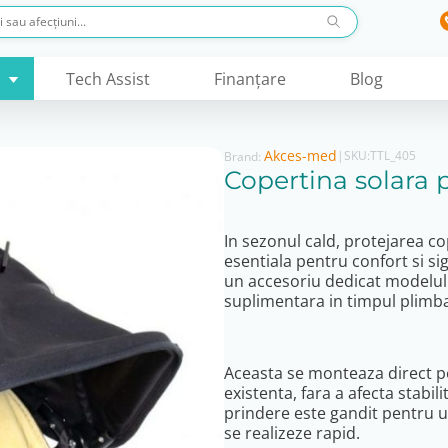
Tech Assist
Finanţare
Blog
Akces-med
|
SKU:
TTL_405
Brand:
Copertina solara 
In sezonul cald, protejarea co
esentiala pentru confort si s
un accesoriu dedicat modelulu
suplimentara in timpul plimbar
Aceasta se monteaza direct pe
existenta, fara a afecta stabil
prindere este gandit pentru ut
se realizeze rapid.