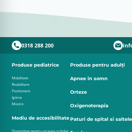
0318 288 200
inf
Produse pediatrice
Produse pentru adulţi
Mobilitate
Apnee în somn
Reabilitare
Pozitionare
Orteze
Igiena
Mostre
Oxigenoterapia
Mediu de accesibilitate
Paturi de spital si saltele
Dispozitive pentru urcarea scărilor