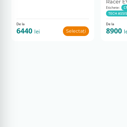
Racer 
Etichete:
C
TECH ASSI
De la
De la
6440
8900
lei
l
Selectați