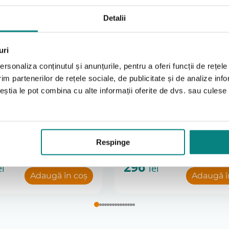
Detalii
uri
rsonaliza conținutul și anunțurile, pentru a oferi funcții de rețele
im partenerilor de rețele sociale, de publicitate și de analize info
ceștia le pot combina cu alte informații oferite de dvs. sau culese î
tru picioare, de
Copertina pentru ploai
ntru carucior
pentru carucior TATAL
Respinge
296
ei
lei
Adaugă în coș
Adaugă î