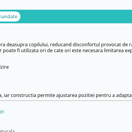
mandate
ra deasupra copilului, reducand disconfortul provocat de ra
oate fi utilizata ori de cate ori este necesara limitarea exp
lzire
a, iar constructia permite ajustarea pozitiei pentru a adapta
ei
aturala