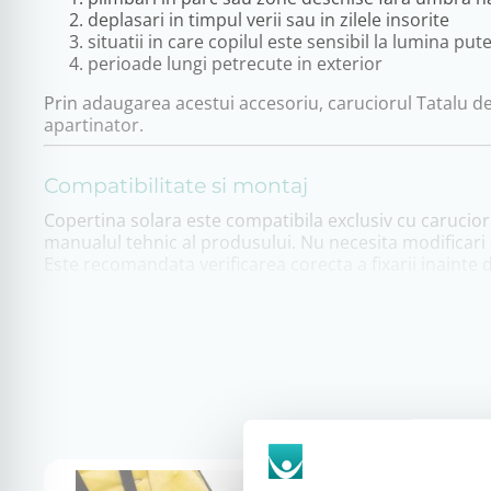
deplasari in timpul verii sau in zilele insorite
situatii in care copilul este sensibil la lumina put
perioade lungi petrecute in exterior
Prin adaugarea acestui accesoriu, caruciorul Tatalu de
apartinator.
Compatibilitate si montaj
Copertina solara este compatibila exclusiv cu carucior
manualul tehnic al produsului. Nu necesita modificari a
Este recomandata verificarea corecta a fixarii inainte de
Livrare si garantie
Produsul este livrat prin curier rapid, in ambalaj ori
Copertina solara beneficiaza de garantia legala de con
Pentru informatii suplimentare privind compatibilitate