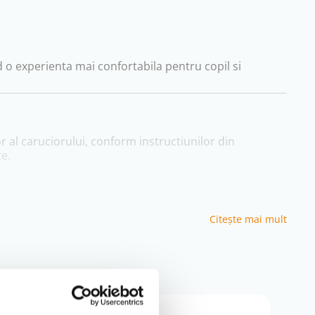
d o experienta mai confortabila pentru copil si
 al caruciorului, conform instructiunilor din
te.
Citeşte mai mult
re va fi comunicat dupa confirmarea comenzii.
oate oferi suport specializat.