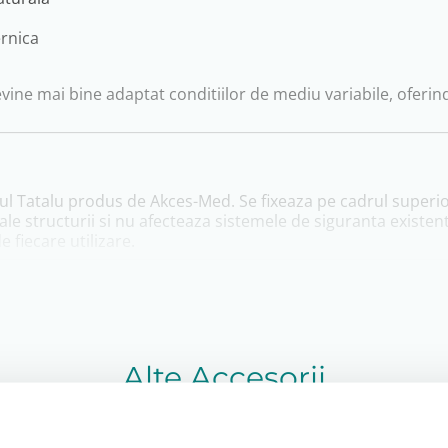
ernica
vine mai bine adaptat conditiilor de mediu variabile, oferin
ul Tatalu produs de Akces-Med. Se fixeaza pe cadrul superior
le structurii si nu afecteaza sistemele de siguranta existen
 fiecare utilizare.
ginal, impreuna cu instructiuni de montaj. Termenul de livra
formitate pentru defecte de fabricatie.
a sau configurarea caruciorului Tatalu, echipa Adapt.ro va p
Alte Accesorii