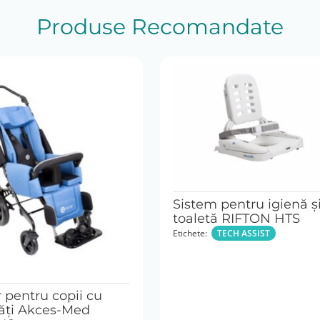
Produse Recomandate
Sistem pentru igienă ş
toaletă RIFTON HTS
Etichete:
TECH ASSIST
 pentru copii cu
tăți Akces-Med