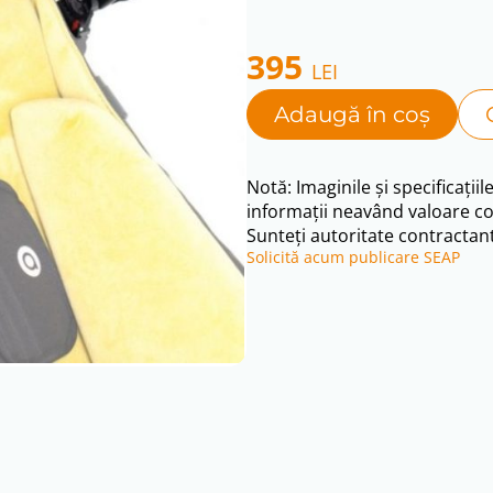
395
LEI
Adaugă în coș
Notă: Imaginile și specificațiil
informații neavând valoare co
Sunteți autoritate contractant
Solicită acum publicare SEAP