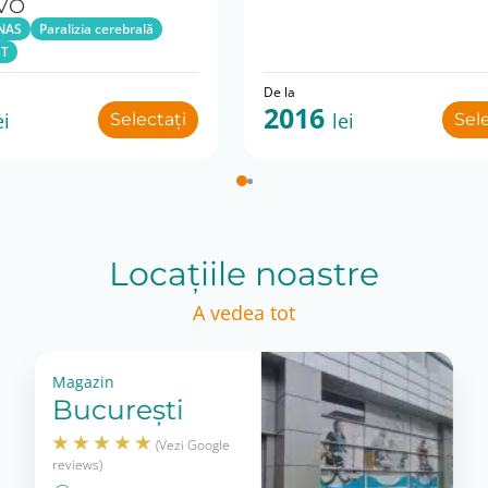
EVO
NAS
Paralizia cerebrală
ST
De la
2016
ei
lei
Selectați
Sel
Locațiile noastre
A vedea tot
Magazin
București
(Vezi Google
reviews)