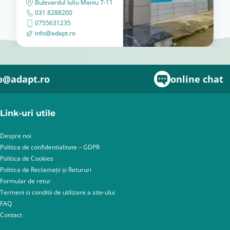
Bulevardul Iuliu Maniu 7-11
031 8288200
0755631235
info@adapt.ro
o@adapt.ro
online chat
Link-uri utile
Despre noi
Politica de confidentialitate – GDPR
Politica de Cookies
Politica de Reclamații și Retururi
Formular de retur
Termeni si conditii de utilizare a site-ului
FAQ
Contact