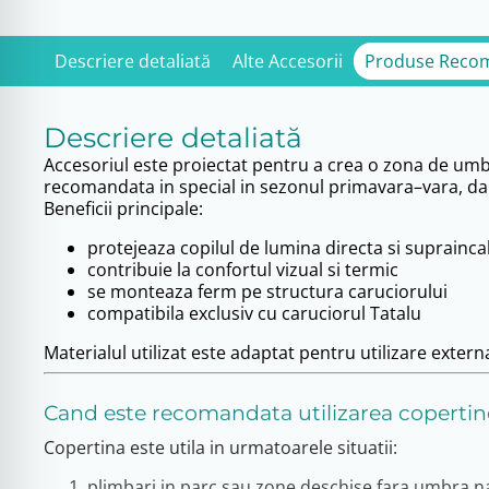
Descriere detaliată
Alte Accesorii
Produse Reco
Descriere detaliată
Accesoriul este proiectat pentru a crea o zona de umb
recomandata in special in sezonul primavara–vara, dar p
Beneficii principale:
protejeaza copilul de lumina directa si suprainca
contribuie la confortul vizual si termic
se monteaza ferm pe structura caruciorului
compatibila exclusiv cu caruciorul Tatalu
Materialul utilizat este adaptat pentru utilizare extern
Cand este recomandata utilizarea copertin
Copertina este utila in urmatoarele situatii:
plimbari in parc sau zone deschise fara umbra n